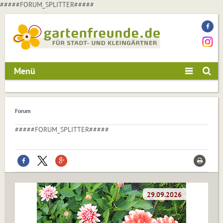
#####FORUM_SPLITTER#####
Menü
Forum
#####FORUM_SPLITTER#####