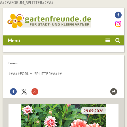
#####FORUM_SPLITTER#####
Menü
Forum
#####FORUM_SPLITTER#####