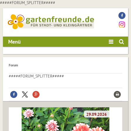
#####FORUM_SPLITTER#####
Menü
Forum
#####FORUM_SPLITTER#####