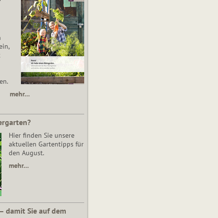
n
in,
t
en.
mehr…
ergarten?
Hier finden Sie unsere
aktuellen Gartentipps für
den August.
mehr…
 – damit Sie auf dem