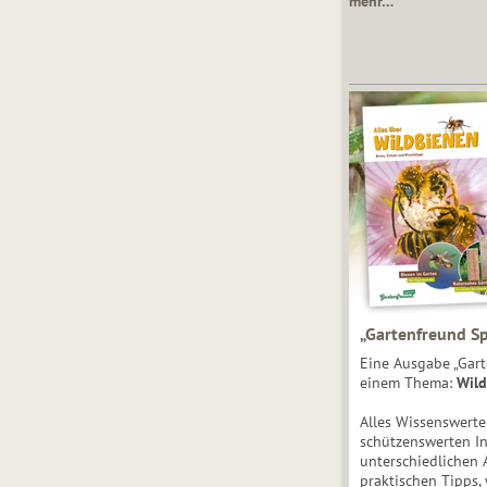
mehr…
„Gartenfreund Sp
Eine Ausgabe „Gart
einem Thema:
Wild
Alles Wissenswert
schützenswerten I
unterschiedlichen 
praktischen Tipps,