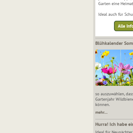
Garten eine Heimat
Ideal auch für Sch
Alle Inf
Blühkalender So
so auszuwählen, das
Gartenjahr Wildbien
können.
mehr…
Hurra! Ich habe ei
Ideal für Neupächter