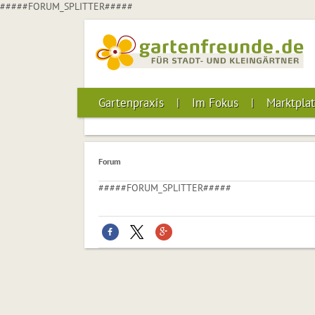
#####FORUM_SPLITTER#####
Gartenpraxis
Im Fokus
Marktplat
Forum
#####FORUM_SPLITTER#####