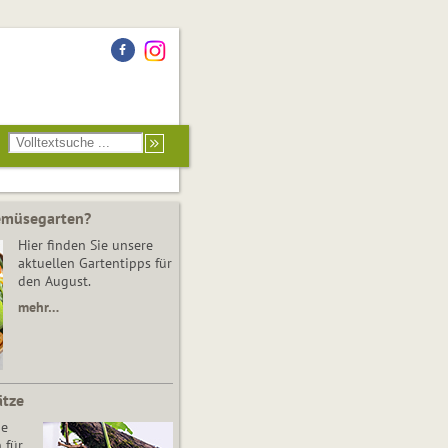
Gemüsegarten?
Hier finden Sie unsere
aktuellen Gartentipps für
den August.
mehr…
ätze
he
 für