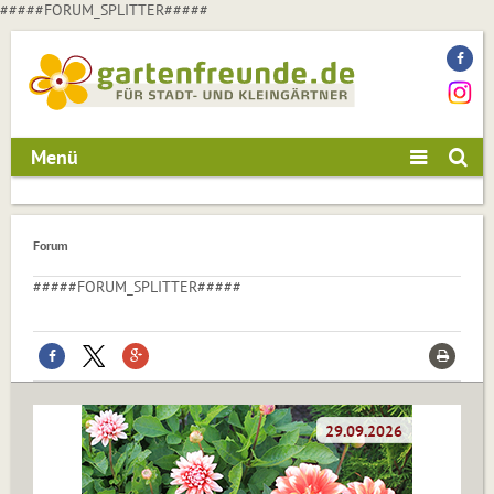
#####FORUM_SPLITTER#####
Menü
Forum
#####FORUM_SPLITTER#####