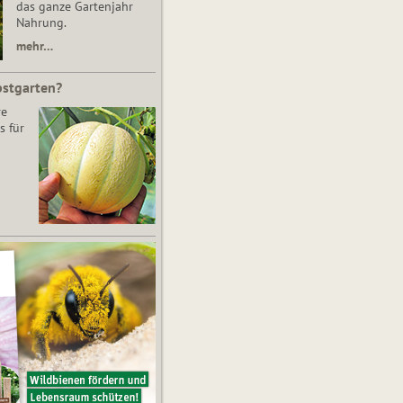
das ganze Gartenjahr
Nahrung.
mehr…
bstgarten?
re
s für