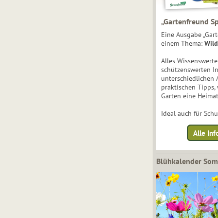
„Gartenfreund Sp
Eine Ausgabe „Gart
einem Thema:
Wild
Alles Wissenswert
schützenswerten I
unterschiedlichen 
praktischen Tipps,
Garten eine Heimat
Ideal auch für Sch
Alle Inf
Blühkalender So