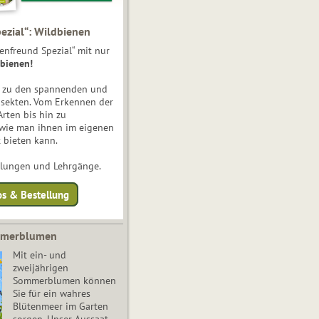
ezial“: Wildbienen
enfreund Spezial“ mit nur
bienen!
e zu den spannenden und
nsekten. Vom Erkennen der
Arten bis hin zu
 wie man ihnen im eigenen
 bieten kann.
ulungen und Lehrgänge.
os & Bestellung
mmerblumen
Mit ein- und
zweijährigen
Sommerblumen können
Sie für ein wahres
Blütenmeer im Garten
sorgen. Unser Aussaat-