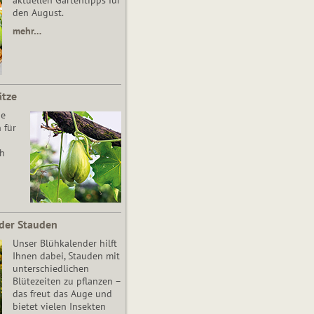
aktuellen Gartentipps für
den August.
mehr…
ätze
he
 für
ch
der Stauden
Unser Blühkalender hilft
Ihnen dabei, Stauden mit
unterschiedlichen
Blütezeiten zu pflanzen –
das freut das Auge und
bietet vielen Insekten