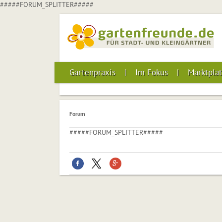
#####FORUM_SPLITTER#####
Gartenpraxis
Im Fokus
Marktplat
Forum
#####FORUM_SPLITTER#####