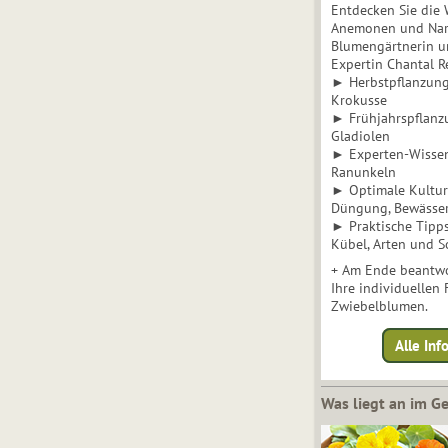
Entdecken Sie die 
Anemonen und Narz
Blumengärtnerin u
Expertin Chantal 
► Herbstpflanzunge
Krokusse
► Frühjahrspflanz
Gladiolen
► Experten-Wisse
Ranunkeln
► Optimale Kultur 
Düngung, Bewässe
► Praktische Tipp
Kübel, Arten und S
+ Am Ende beantwo
Ihre individuellen
Zwiebelblumen.
Alle In
Was liegt an im 