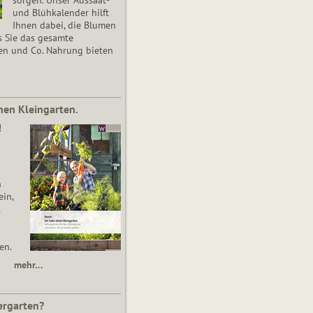
und Blühkalender hilft
Ihnen dabei, die Blumen
s Sie das gesamte
en und Co. Nahrung bieten
nen Kleingarten.
!
n
in,
t
en.
mehr…
ergarten?