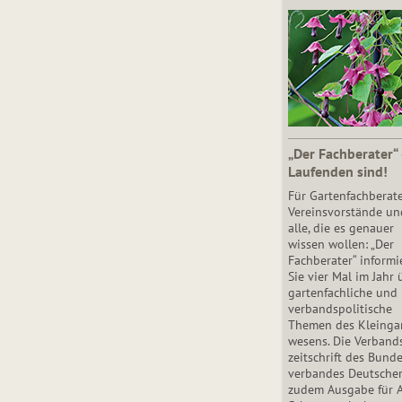
„Der Fachberater“
Laufenden sind!
Für Gartenfachberate
Vereinsvorstände un
alle, die es genauer
wissen wollen: „Der
Fachberater“ informi
Sie vier Mal im Jahr 
gartenfachliche und
verbandspolitische
Themen des Klein­gar
wesens. Die Ver­band
zeit­schrift des Bun­d
ver­ban­des Deutsche
zudem Ausgabe für 