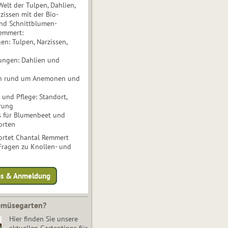
Welt der Tulpen, Dahlien,
issen mit der Bio-
nd Schnittblumen-
Remmert:
n: Tulpen, Narzissen,
ungen: Dahlien und
n rund um Anemonen und
und Pflege: Standort,
rung
s für Blumenbeet und
orten
rtet Chantal Remmert
 Fragen zu Knollen- und
fos & Anmeldung
Gemüsegarten?
Hier finden Sie unsere