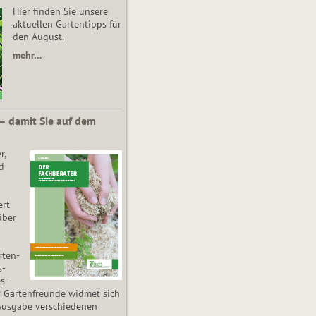
Hier finden Sie unsere
aktuellen Gartentipps für
den August.
mehr…
 – damit Sie auf dem
r,
d
ert
über
­ten­
s­
es­
r Gartenfreunde widmet sich
Ausgabe verschiedenen