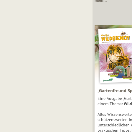
mehr…
„Gartenfreund Sp
Eine Ausgabe „Gart
einem Thema:
Wild
Alles Wissenswert
schützenswerten I
unterschiedlichen 
praktischen Tipps,