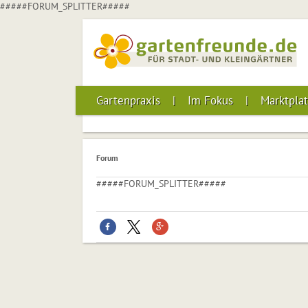
#####FORUM_SPLITTER#####
Gartenpraxis
Im Fokus
Marktplat
Forum
#####FORUM_SPLITTER#####