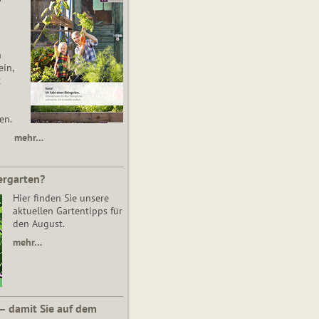
n
in,
t
en.
mehr…
ergarten?
Hier finden Sie unsere
aktuellen Gartentipps für
den August.
mehr…
 – damit Sie auf dem