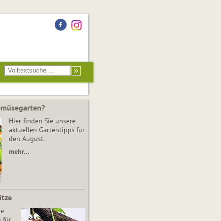
Gemüsegarten?
Hier finden Sie unsere
aktuellen Gartentipps für
den August.
mehr…
ätze
he
 für