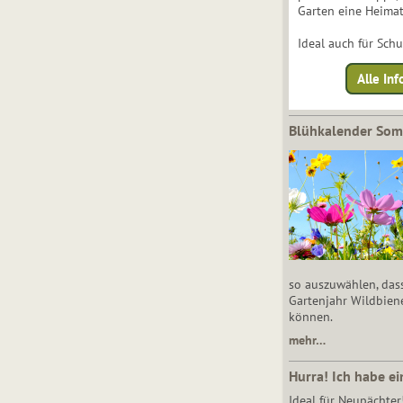
Garten eine Heimat
Ideal auch für Sch
Alle Inf
Blühkalender So
so auszuwählen, das
Gartenjahr Wildbien
können.
mehr…
Hurra! Ich habe ei
Ideal für Neupächter