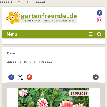
#####FORUM_SPLITTER#####
Menü
Forum
#####FORUM_SPLITTER#####