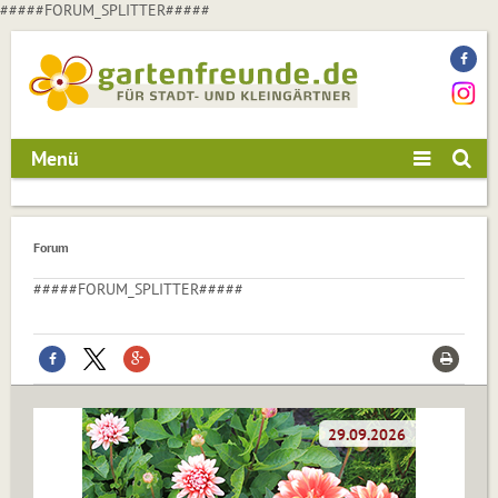
#####FORUM_SPLITTER#####
Menü
Forum
#####FORUM_SPLITTER#####