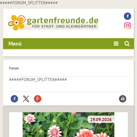
#####FORUM_SPLITTER#####
Menü
Forum
#####FORUM_SPLITTER#####