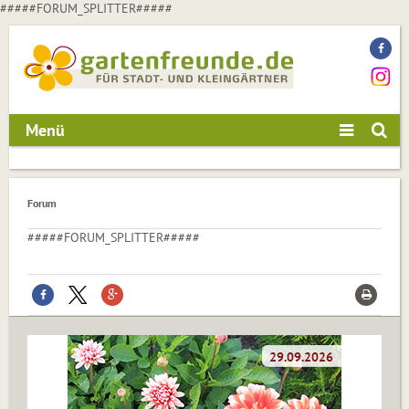
#####FORUM_SPLITTER#####
Menü
Forum
#####FORUM_SPLITTER#####