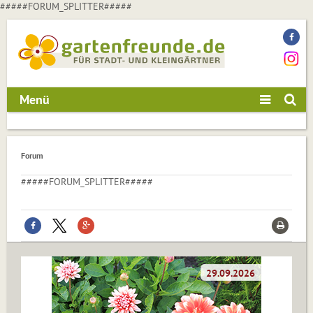
#####FORUM_SPLITTER#####
Menü
Forum
#####FORUM_SPLITTER#####