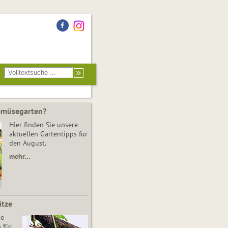
Gemüsegarten?
Hier finden Sie unsere
aktuellen Gartentipps für
den August.
mehr…
ätze
he
 für