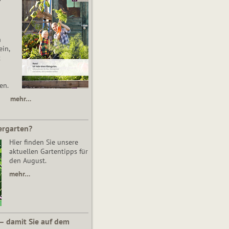
n
in,
t
en.
mehr…
ergarten?
Hier finden Sie unsere
aktuellen Gartentipps für
den August.
mehr…
 – damit Sie auf dem