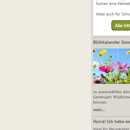
Garten eine Heimat
Ideal auch für Sch
Alle Inf
Blühkalender So
so auszuwählen, das
Gartenjahr Wildbien
können.
mehr…
Hurra! Ich habe ei
Ideal für Neupächter