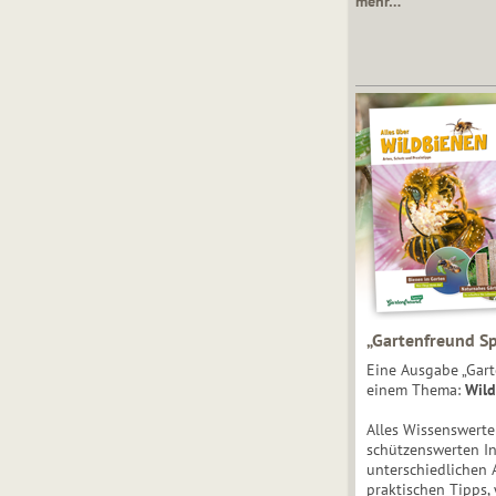
mehr…
„Gartenfreund Sp
Eine Ausgabe „Gart
einem Thema:
Wild
Alles Wissenswert
schützenswerten I
unterschiedlichen 
praktischen Tipps,