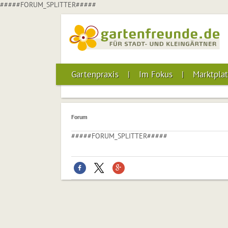
#####FORUM_SPLITTER#####
Gartenpraxis
Im Fokus
Marktplat
Forum
#####FORUM_SPLITTER#####