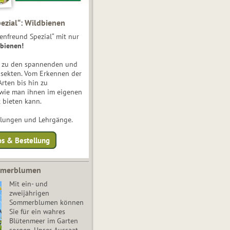
ezial“: Wildbienen
enfreund Spezial“ mit nur
bienen!
e zu den spannenden und
nsekten. Vom Erkennen der
Arten bis hin zu
 wie man ihnen im eigenen
 bieten kann.
ulungen und Lehrgänge.
os & Bestellung
mmerblumen
Mit ein- und
zweijährigen
Sommerblumen können
Sie für ein wahres
Blütenmeer im Garten
sorgen. Unser Aussaat-