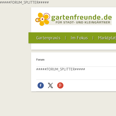
#####FORUM_SPLITTER#####
Gartenpraxis
Im Fokus
Marktplat
Forum
#####FORUM_SPLITTER#####