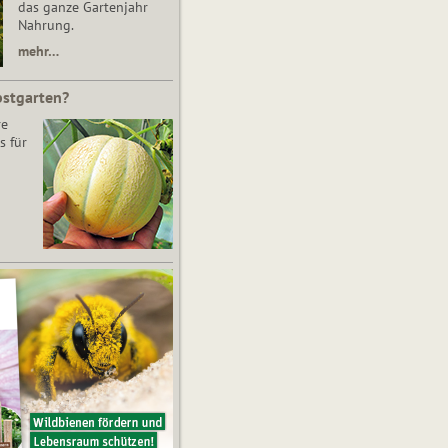
das ganze Gartenjahr
Nahrung.
mehr…
bstgarten?
re
s für