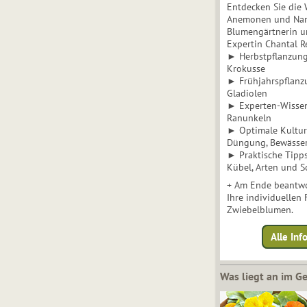
Entdecken Sie die 
Anemonen und Narz
Blumengärtnerin u
Expertin Chantal 
► Herbstpflanzunge
Krokusse
► Frühjahrspflanz
Gladiolen
► Experten-Wisse
Ranunkeln
► Optimale Kultur 
Düngung, Bewässe
► Praktische Tipp
Kübel, Arten und S
+ Am Ende beantwo
Ihre individuellen
Zwiebelblumen.
Alle In
Was liegt an im 