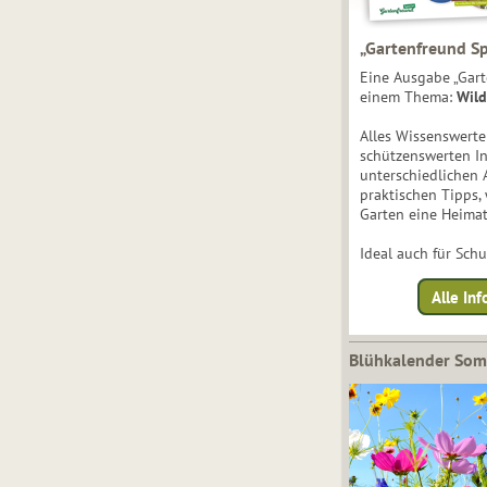
„Gartenfreund Sp
Eine Ausgabe „Gart
einem Thema:
Wild
Alles Wissenswert
schützenswerten I
unterschiedlichen 
praktischen Tipps,
Garten eine Heimat
Ideal auch für Sch
Alle Inf
Blühkalender So