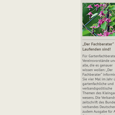
„Der Fachberater“
Laufenden sind!
Für Gartenfachberate
Vereinsvorstände un
alle, die es genauer
wissen wollen: „Der
Fachberater“ informi
Sie vier Mal im Jahr 
gartenfachliche und
verbandspolitische
Themen des Klein­gar
wesens. Die Ver­band
zeit­schrift des Bun­d
ver­ban­des Deutsche
zudem Ausgabe für 