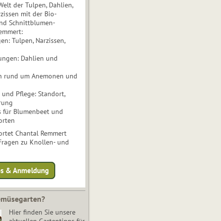
Welt der Tulpen, Dahlien,
issen mit der Bio-
nd Schnittblumen-
Remmert:
n: Tulpen, Narzissen,
ungen: Dahlien und
n rund um Anemonen und
und Pflege: Standort,
rung
s für Blumenbeet und
orten
rtet Chantal Remmert
 Fragen zu Knollen- und
fos & Anmeldung
Gemüsegarten?
Hier finden Sie unsere