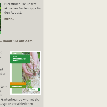
Hier finden Sie unsere
aktuellen Gartentipps für
den August.
mehr…
 – damit Sie auf dem
r,
d
ert
über
­ten­
s­
es­
r Gartenfreunde widmet sich
Ausgabe verschiedenen