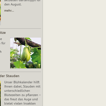
aktuellen Gartentipps für
den August.
mehr…
ätze
he
 für
ch
der Stauden
Unser Blühkalender hilft
Ihnen dabei, Stauden mit
unterschiedlichen
Blütezeiten zu pflanzen –
das freut das Auge und
bietet vielen Insekten