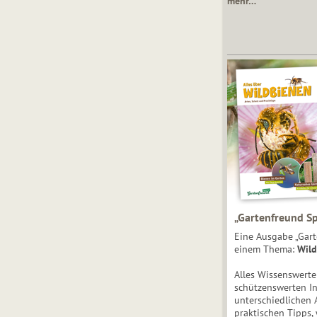
mehr…
„Gartenfreund Sp
Eine Ausgabe „Gart
einem Thema:
Wild
Alles Wissenswert
schützenswerten I
unterschiedlichen 
praktischen Tipps,