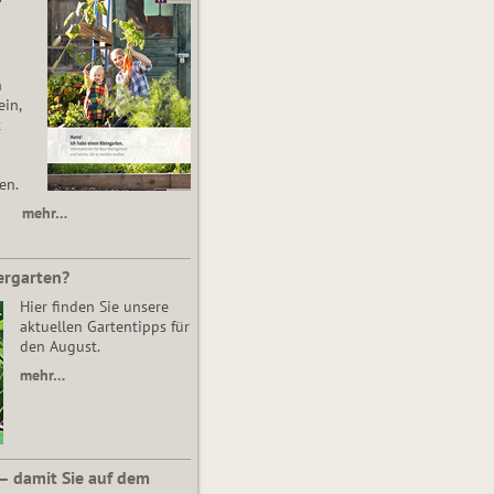
n
in,
t
en.
mehr…
ergarten?
Hier finden Sie unsere
aktuellen Gartentipps für
den August.
mehr…
 – damit Sie auf dem