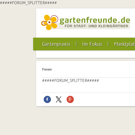
#####FORUM_SPLITTER#####
Gartenpraxis
Im Fokus
Marktplat
Forum
#####FORUM_SPLITTER#####