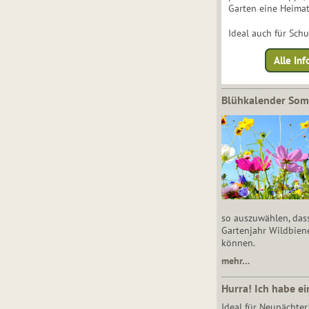
Garten eine Heimat
Ideal auch für Sch
Alle Inf
Blühkalender So
so auszuwählen, das
Gartenjahr Wildbien
können.
mehr…
Hurra! Ich habe ei
Ideal für Neupächter