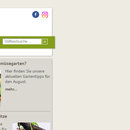
Gemüsegarten?
Hier finden Sie unsere
aktuellen Gartentipps für
den August.
mehr…
ätze
he
 für