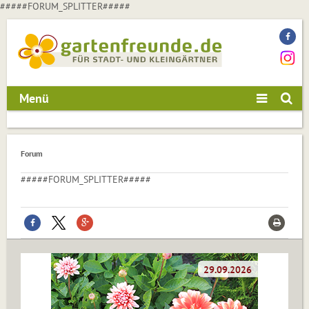
#####FORUM_SPLITTER#####
Menü
Forum
#####FORUM_SPLITTER#####