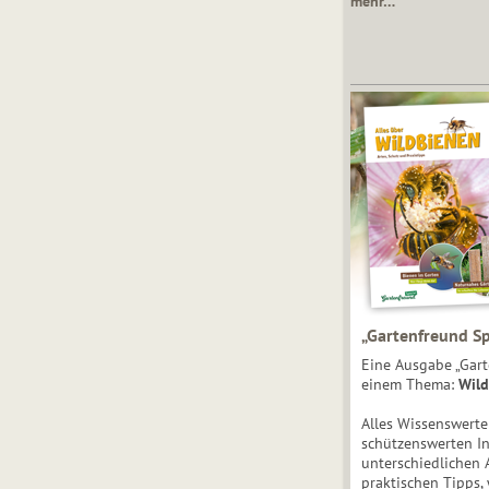
mehr…
„Gartenfreund Sp
Eine Ausgabe „Gart
einem Thema:
Wild
Alles Wissenswert
schützenswerten I
unterschiedlichen 
praktischen Tipps,