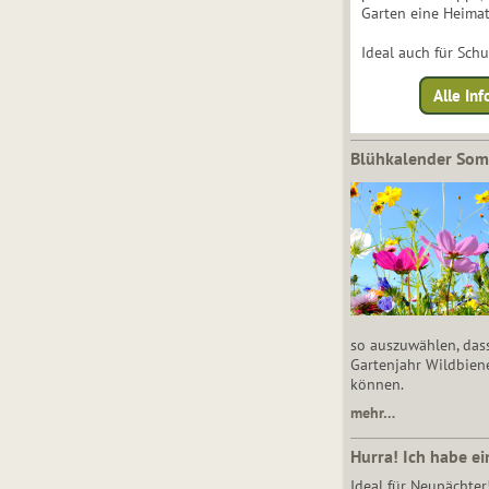
Garten eine Heimat
Ideal auch für Sch
Alle Inf
Blühkalender So
so auszuwählen, das
Gartenjahr Wildbien
können.
mehr…
Hurra! Ich habe ei
Ideal für Neupächter