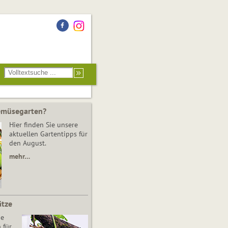
Gemüsegarten?
Hier finden Sie unsere
aktuellen Gartentipps für
den August.
mehr…
ätze
he
 für