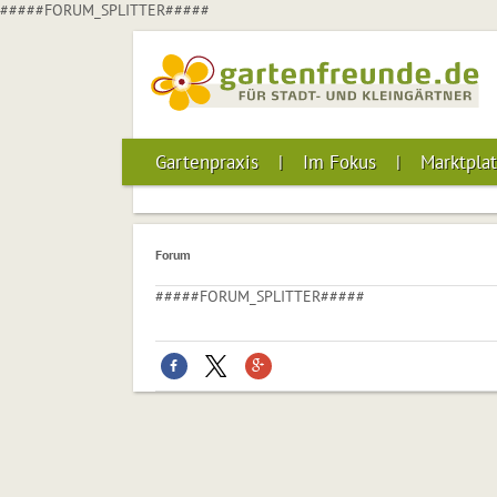
#####FORUM_SPLITTER#####
Gartenpraxis
Im Fokus
Marktplat
Forum
#####FORUM_SPLITTER#####