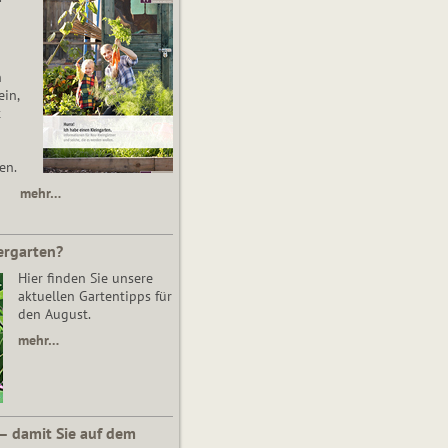
n
in,
t
en.
mehr…
ergarten?
Hier finden Sie unsere
aktuellen Gartentipps für
den August.
mehr…
 – damit Sie auf dem