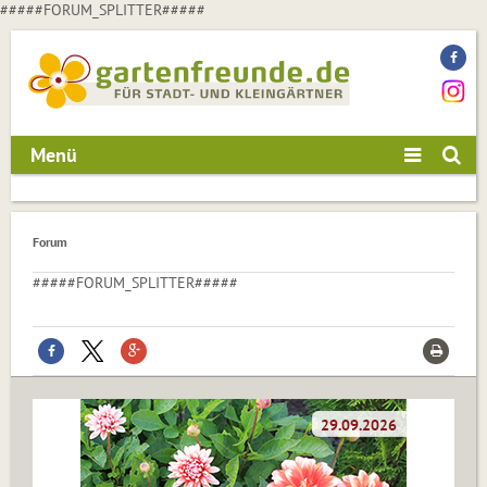
#####FORUM_SPLITTER#####
Menü
Forum
#####FORUM_SPLITTER#####