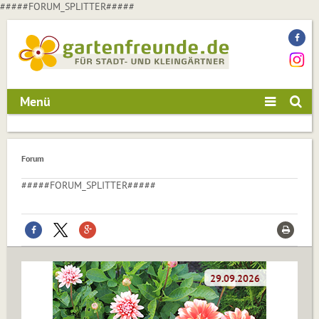
#####FORUM_SPLITTER#####
Menü
Forum
#####FORUM_SPLITTER#####