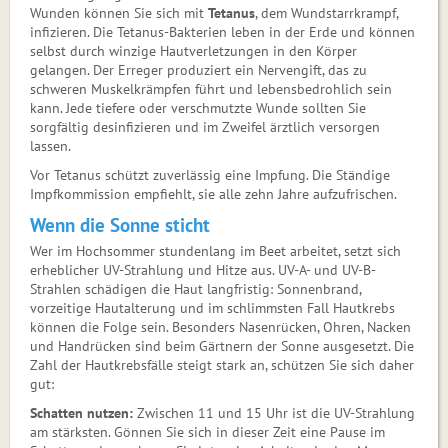
Wunden können Sie sich mit
Tetanus
, dem Wundstarrkrampf,
infizieren. Die Tetanus-Bakterien leben in der Erde und können
selbst durch winzige Hautverletzungen in den Körper
gelangen. Der Erreger produziert ein Nervengift, das zu
schweren Muskelkrämpfen führt und lebensbedrohlich sein
kann. Jede tiefere oder verschmutzte Wunde sollten Sie
sorgfältig desinfizieren und im Zweifel ärztlich versorgen
lassen.
Vor Tetanus schützt zuverlässig eine Impfung. Die Ständige
Impfkommission empfiehlt, sie alle zehn Jahre aufzufrischen.
Wenn die Sonne sticht
Wer im Hochsommer stundenlang im Beet arbeitet, setzt sich
erheblicher UV-Strahlung und Hitze aus. UV-A- und UV-B-
Strahlen schädigen die Haut langfristig: Sonnenbrand,
vorzeitige Hautalterung und im schlimmsten Fall Hautkrebs
können die Folge sein. Besonders Nasenrücken, Ohren, Nacken
und Handrücken sind beim Gärtnern der Sonne ausgesetzt. Die
Zahl der Hautkrebsfälle steigt stark an, schützen Sie sich daher
gut:
Schatten nutzen:
Zwischen 11 und 15 Uhr ist die UV-Strahlung
am stärksten. Gönnen Sie sich in dieser Zeit eine Pause im