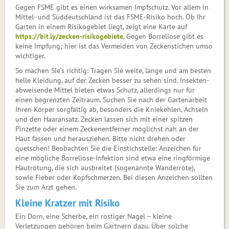
Gegen FSME gibt es einen wirksamen Impfschutz. Vor allem in
Mittel- und Süddeutschland ist das FSME-Risiko hoch. Ob Ihr
Garten in einem Risikogebiet liegt, zeigt eine Karte auf
https://bit.ly/zecken-risikogebiete
. Gegen Borreliose gibt es
keine Impfung; hier ist das Vermeiden von Zeckenstichen umso
wichtiger.
So machen Sie‘s richtig: Tragen Sie weite, lange und am besten
helle Kleidung, auf der Zecken besser zu sehen sind. Insek­ten­
abweisende Mittel bieten etwas Schutz, allerdings nur für
einen begrenzten Zeitraum. Suchen Sie nach der Gartenarbeit
Ihren Körper sorgfältig ab, besonders die Kniekehlen, Achseln
und den Haaransatz. Zecken lassen sich mit einer spitzen
Pinzette oder einem Zeckenentferner möglichst nah an der
Haut fassen und herausziehen. Bitte nicht drehen oder
quetschen! Beobachten Sie die Einstichstelle: Anzeichen für
eine mögliche Borreliose-Infektion sind etwa eine ringförmige
Hautrötung, die sich ausbreitet (sogenannte Wanderröte),
sowie Fieber oder Kopfschmerzen. Bei diesen Anzeichen sollten
Sie zum Arzt gehen.
Kleine Kratzer mit Risiko
Ein Dorn, eine Scherbe, ein rostiger Nagel – kleine
Verletzungen gehören beim Gärtnern dazu. Über solche