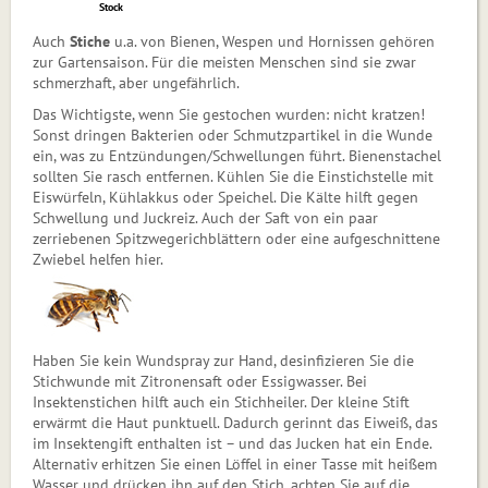
Stock
Auch
Stiche
u.a. von Bienen, Wespen und Hornissen gehören
zur Gartensaison. Für die meisten Menschen sind sie zwar
schmerzhaft, aber ungefährlich.
Das Wichtigste, wenn Sie gestochen wurden: nicht kratzen!
Sonst dringen Bakterien oder Schmutzpartikel in die Wunde
ein, was zu Entzündungen/Schwel­­lungen führt. Bienenstachel
soll­ten Sie rasch entfernen. Kühlen Sie die Einstichstelle mit
Eiswürfeln, Kühlakkus oder Speichel. Die Kälte hilft gegen
Schwellung und Juckreiz. Auch der Saft von ein paar
zerriebenen Spitzwegerichblättern oder eine aufgeschnittene
Zwiebel helfen hier.
Haben Sie kein Wundspray zur Hand, desinfizieren Sie die
Stichwunde mit Zitronensaft oder Essigwasser. Bei
Insektenstichen hilft auch ein Stichheiler. Der kleine Stift
erwärmt die Haut punktuell. Dadurch gerinnt das Eiweiß, das
im Insektengift enthalten ist – und das Jucken hat ein Ende.
Alternativ erhitzen Sie einen Löffel in einer Tasse mit heißem
Wasser und drücken ihn auf den Stich, achten Sie auf die