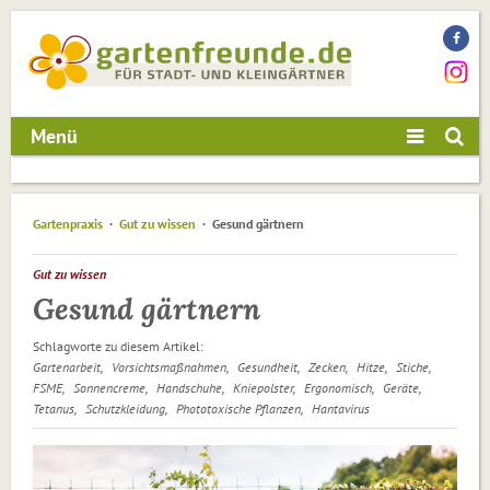
Menü
Gartenpraxis
Gut zu wissen
Gesund gärtnern
Gut zu wissen
Gesund gärtnern
Schlagworte zu diesem Artikel:
Gartenarbeit
Vorsichtsmaßnahmen
Gesundheit
Zecken
Hitze
Stiche
FSME
Sonnencreme
Handschuhe
Kniepolster
Ergonomisch
Geräte
Tetanus
Schutzkleidung
Phototoxische Pflanzen
Hantavirus