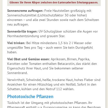
Gönnen Sie Ihrem Körper zwischen den Gartenarbeiten Erholungspausen.
Sonnencreme auftragen:
Freie Hautstellen großzügig mit
Sonnenschutzmittel (Lichtschutzfaktor 30 oder höher)
eincremen – und alle zwei Stunden sowie nach dem Schwitzen
neu auftragen.
Sonnenbrille tragen:
UV-Schutzgläser schützen die Augen vor
Hornhautentzündung und grauem Star.
Viel trinken:
Bei Hitze mindestens 1,5 bis 2 l Wasser oder
ungesüßte Tees pro Tag – auch wenn Sie kein Durstgefühl
haben.
Viel Obst und Gemüse essen:
Aprikosen, Birnen, Paprika,
Karotten oder Tomaten enthalten Betacarotin, das stärkt den
Eigenschutz Ihrer Haut, und Sie bekommen seltener
Sonnenbrand.
Verwirrtheit, Schwindel, heiße, trockene Haut, hohes Fieber sind
Anzeichen für einen Hitzschlag und ein Notfall. Sofort in den
Schatten, kühlen und den Notruf 112 wählen.
Phototoxische Pflanzen
Tückisch ist der Umgang mit phototoxischen Pflanzen. Ihr
Pflanzensaft enthält u.a. Furanocumarine, so kann das Berühren