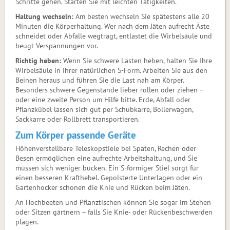
Schritte gehen. Starten Sie mit leichten Tätigkeiten.
Haltung wechseln:
Am besten wechseln Sie spätestens alle 20
Mi­nuten die Körperhaltung. Wer nach dem Jäten aufrecht Äste
schneidet oder Abfälle wegträgt, entlastet die Wirbelsäule und
beugt Verspannungen vor.
Richtig heben:
Wenn Sie schwere Lasten heben, halten Sie Ihre
Wirbelsäule in ihrer natürlichen S-Form. Arbeiten Sie aus den
Beinen heraus und führen Sie die Last nah am Körper.
Besonders schwere Gegenstände lieber rollen oder ziehen –
oder eine zweite Person um Hilfe bitte. Erde, Abfall oder
Pflanzkübel lassen sich gut per Schubkarre, Bollerwagen,
Sackkarre oder Rollbrett transportieren.
Zum Körper passende Geräte
Höhenverstellbare Teleskopstiele bei Spaten, Rechen oder
Besen ermöglichen eine aufrechte Arbeitshaltung, und Sie
müssen sich weniger bücken. Ein S-förmiger Stiel sorgt für
einen besseren Krafthebel. Gepolsterte Unterlagen oder ein
Gartenhocker schonen die Knie und Rücken beim Jäten.
An Hochbeeten und Pflanztischen können Sie sogar im Stehen
oder Sitzen gärtnern – falls Sie Knie- oder Rückenbeschwerden
plagen.