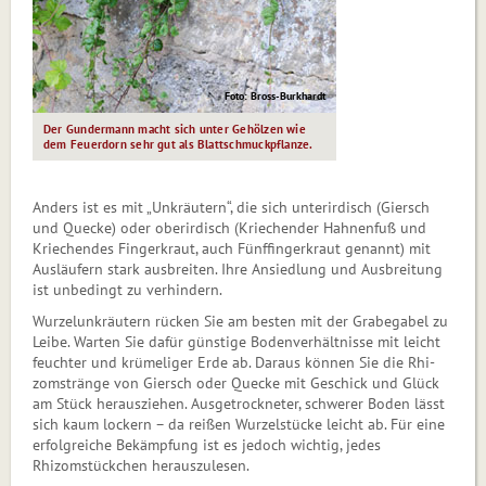
Foto: Bross-Burkhardt
Der Gundermann macht sich unter Gehölzen wie
dem Feuerdorn sehr gut als Blattschmuckpflanze.
Anders ist es mit „Unkräutern“, die sich unterirdisch (Giersch
und Quecke) oder oberirdisch (Krie­chen­der Hahnenfuß und
Kriechendes Fingerkraut, auch Fünffingerkraut genannt) mit
Ausläufern stark ausbreiten. Ihre Ansiedlung und Ausbreitung
ist unbedingt zu verhindern.
Wurzelunkräutern rücken Sie am besten mit der Grabegabel zu
Leibe. Warten Sie dafür günstige Bodenverhältnisse mit leicht
feuchter und krümeliger Erde ab. Daraus können Sie die Rhi­
zom­strän­ge von Giersch oder Quecke mit Geschick und Glück
am Stück herausziehen. Ausgetrockneter, schwerer Boden lässt
sich kaum lockern – da reißen Wurzelstücke leicht ab. Für eine
erfolgreiche Bekämpfung ist es jedoch wichtig, jedes
Rhizomstückchen herauszulesen.