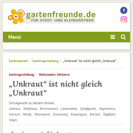
Menü
Gartenpraxis
Gartengestaltung
„Unkraut“ ist nicht gleich „Unkraut“
Gartengestaltung
Naturnahes Gärtnern
„Unkraut“ ist nicht gleich
„Unkraut“
Schlagworte zu diesem Artikel:
Unkraut
Wildkraut
Brennnessel
Löwenzahn
Schafgarbe
Vogelmiere
Giersch
Melde
Ehrenpreis
Greiskraut
Rispengras
Bienen
Tagfalter
Vögel