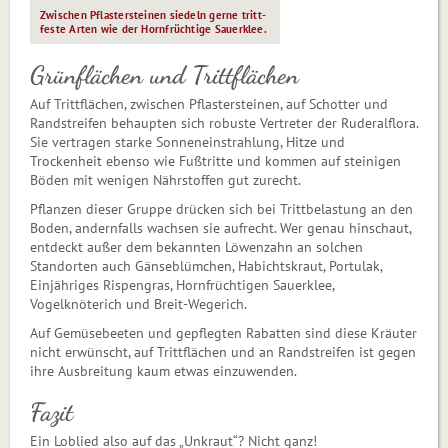
Zwischen Pflastersteinen siedeln gerne tritt­
feste Arten wie der Hornfrüchtige Sauerklee.
Grünflächen und Trittflächen
Auf Trittflächen, zwischen Pflastersteinen, auf Schotter und
Randstreifen behaupten sich robuste Vertreter der Ruderalflora.
Sie vertragen starke Sonneneinstrahlung, Hitze und
Trockenheit ebenso wie Fußtritte und kommen auf steinigen
Böden mit wenigen Nährstoffen gut zurecht.
Pflanzen dieser Gruppe drücken sich bei Trittbelastung an den
Boden, andernfalls wachsen sie aufrecht. Wer genau hin­schaut,
entdeckt außer dem bekannten Löwenzahn an solchen
Standorten auch Gän­se­blüm­chen, Habichtskraut, Portulak,
Einjähriges Rispengras, Hornfrüchtigen Sauerklee,
Vogelknöterich und Breit-Wegerich.
Auf Gemüsebeeten und gepflegten Rabatten sind diese Kräuter
nicht erwünscht, auf Trittflächen und an Randstreifen ist gegen
ihre Ausbreitung kaum etwas einzuwenden.
Fazit
Ein Loblied also auf das „Unkraut“? Nicht ganz!