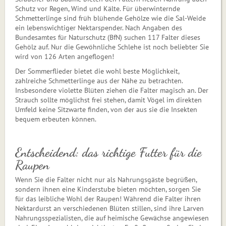
Schutz vor Regen, Wind und Kälte. Für überwinternde
Schmetterlinge sind früh blühende Gehölze wie die Sal-Weide
ein le­bens­wich­ti­ger Nektarspender. Nach Angaben des
Bundesamtes für Naturschutz (BfN) suchen 117 Falter dieses
Gehölz auf. Nur die Gewöhnliche Schlehe ist noch beliebter Sie
wird von 126 Arten angeflogen!
Der Sommerflieder bietet die wohl beste Möglichkeit,
zahlreiche Schmetterlinge aus der Nähe zu betrachten.
Insbesondere violette Blüten ziehen die Falter magisch an. Der
Strauch sollte möglichst frei stehen, damit Vögel im direkten
Umfeld keine Sitzwarte finden, von der aus sie die Insekten
bequem erbeuten können.
Entscheidend: das richtige Futter für die
Raupen
Wenn Sie die Falter nicht nur als Nahrungsgäste begrüßen,
sondern ihnen eine Kinderstube bieten möchten, sorgen Sie
für das leibliche Wohl der Raupen! Während die Falter ihren
Nektardurst an verschiedenen Blüten stillen, sind ihre Larven
Nahrungsspezialisten, die auf heimische Gewächse angewiesen