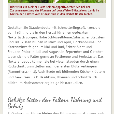
Hier stillt ein Kleiner Fuchs seinen Appetit. Achten Sie bei der
Zusammenstellung der Pflanzen auf gestaffelte Blütezeiten, damit Ihr
Garten den Faltern vom Frühjahr bis in den Herbst Nektar bietet.
Gestalten Sie Staudenbeete mit Schmetterlingspflanzen, die
vom Frühling bis in den Herbst für einen gedeckten
Nektartisch sorgen: Hohe Schlüsselblume, Sibirischer Blaustern
und Blaukissen blühen in März und April, Flockenblume und
Katzenminze folgen im Mai und Juni, Echter Alant und
Stauden-Phlox in Juli und August. In September und Oktober
laben sich die Falter gerne an Fetthenne und Herbstaster. Das
Nektarangebot können Sie bei vielen Stauden durch einen
Rückschnitt unmittelbar nach der ersten Blüte verlängern
(Remontierschnitt).
Auch Beete mit blühenden Küchenkräutern
und Gewürzen – z.B. Basilikum, Thymian und Schnittlauch –
bilden im Hochsommer ergiebige Nektarquellen.
Gehölze bieten den Faltern Nahrung und
Schutz
Sträucher und Bäume bieten den Faltern neben Nahrung auch