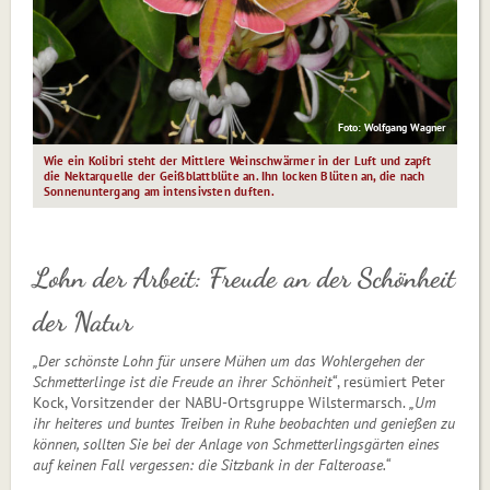
Foto: Wolfgang Wagner
Wie ein Kolibri steht der Mittlere Weinschwärmer in der Luft und zapft
die Nektarquelle der Geißblattblüte an. Ihn locken Blüten an, die nach
Sonnenuntergang am intensivsten duften.
Lohn der Arbeit: Freude
an der Schönheit
der Natur
„Der schönste Lohn für unsere Mühen um das Wohlergehen der
Schmetterlinge ist die Freude an ihrer Schönheit“
, resümiert Peter
Kock, Vorsitzender der NABU-Ortsgruppe Wilstermarsch.
„Um
ihr heiteres und buntes Treiben in Ruhe beobachten und genießen zu
können, sollten Sie bei der Anlage von Schmetterlingsgärten eines
auf keinen Fall vergessen: die Sitzbank in der Falteroase.“