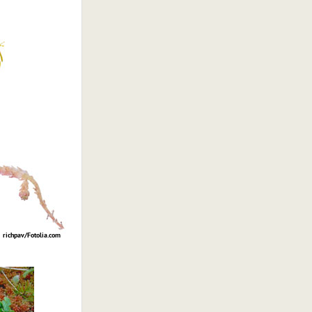
richpav/Fotolia.com