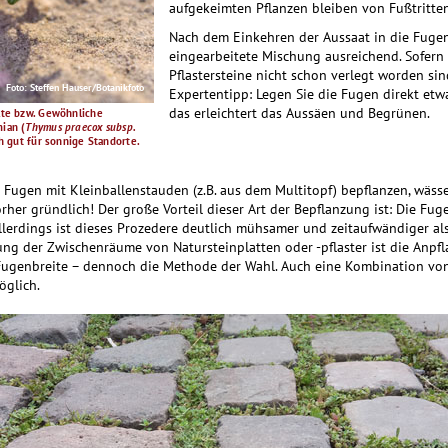
aufgekeimten Pflanzen bleiben von Fußtritten
Nach dem Einkehren der Aussaat in die Fugen
eingearbeitete Mischung ausreichend. Sofern 
Pflastersteine nicht schon verlegt worden sind
Foto: Steffen Hauser/Botanikfoto
Expertentipp: Legen Sie die Fugen direkt etwa
das erleichtert das Aussäen und Begrünen.
kte bzw. Gewöhnliche
ian (
Thymus praecox subsp.
ch gut für sonnige Standorte.
 Fugen mit Kleinballenstauden (z.B. aus dem Multitopf) bepflanzen, wässe
rher gründlich! Der große Vorteil dieser Art der Bepflanzung ist: Die Fu
. Allerdings ist dieses Prozedere deutlich mühsamer und zeitaufwändiger als
ng der Zwischenräume von Natursteinplatten oder -pflaster ist die Anpfl
Fugenbreite – dennoch die Methode der Wahl. Auch eine Kombination vo
öglich.