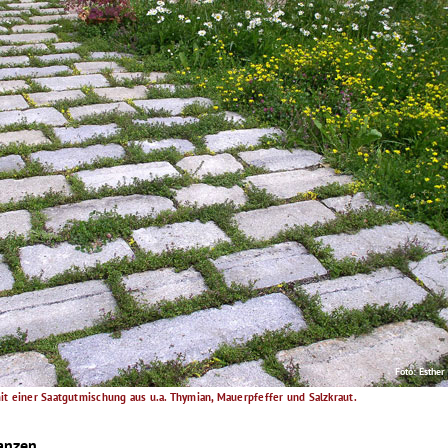
Foto: Esther
 einer Saatgutmischung aus u.a. Thymian, Mauerpfeffer und Salzkraut.
anzen