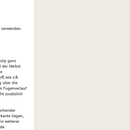
n verwenden.
nzip ganz
d der Herbst
ge
f, wie z.B.
g über die
um Fugenverlauf
ht zusätzlich
rechender
kante liegen,
in weiterer
ade