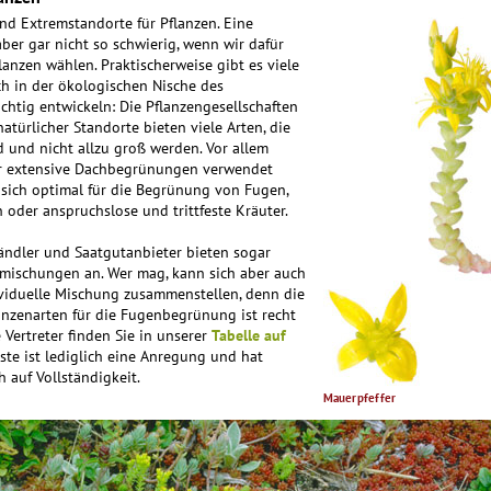
ind Extremstandorte für Pflanzen. Eine
ber gar nicht so schwierig, wenn wir dafür
flanzen wählen. Praktischerweise gibt es viele
ich in der ökologischen Nische des
htig entwickeln: Die Pflanzenge­sellschaften
atürlicher Standorte bieten viele Arten, die
d und nicht allzu groß werden. Vor allem
für extensive Dachbegrünungen verwendet
sich optimal für die Begrünung von Fugen,
n oder anspruchslose und trittfeste Kräuter.
ändler und Saatgutanbieter bieten sogar
nmischungen an. Wer mag, kann sich aber auch
ividuelle Mischung zusammenstellen, denn die
nzenarten für die Fugenbegrünung ist recht
 Vertreter finden Sie in unserer
Tabelle auf
iste ist lediglich eine Anregung und hat
 auf Vollständigkeit.
Mauerpfeffer