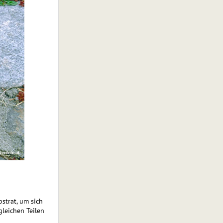
tenfoto.at
strat, um sich
gleichen Teilen