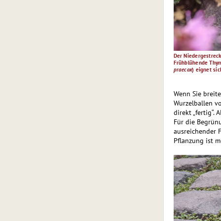
Der Niedergestrec
Frühblühende Thym
praecox
) eignet si
Wenn Sie breite
Wurzelballen vo
direkt „fertig“
Für die Begrünu
ausreichender 
Pflanzung ist m