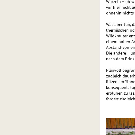
Wurzeln – ob wi
wir hier nicht 
ohnehin nichts 
Was aber tun, 
thermischen o
Wildkräuter en
einem hohen Ar
Abstand von ei
Die andere – un
nach dem Prinzi
Planvoll begrün
zugleich dauerh
Ritzen. Im Sinn
konsequent, Fu
erblühen zu las
fördert zugleich