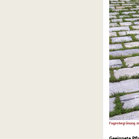
Fugenbegrünung mit
Geeignete Pfl