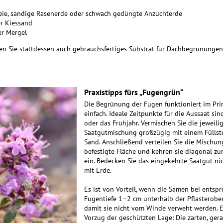
eie, sandige Rasenerde oder schwach gedüngte Anzuchterde
r Kiessand
r Mergel
nen Sie stattdessen auch gebrauchsfertiges Substrat für Dachbegrünunge
Praxistipps fürs „Fugengrün“
Die Begrünung der Fugen funktioniert im Pri
einfach. Ideale Zeitpunkte für die Aussaat sin
oder das Frühjahr. Vermischen Sie die jeweili
Saatgutmischung großzügig mit einem Füllstof
Sand. Anschließend ver­teilen Sie die Mischun
befestigte Fläche und kehren sie diagonal z
ein. Bedecken Sie das einge­kehrte Saatgut nic
mit Erde.
Es ist von Vorteil, wenn die Samen bei entsp
Fugentiefe 1–2 cm unterhalb der Pflasterober
damit sie nicht vom Winde verweht werden. E
Vorzug der geschützten Lage: Die zarten, ger