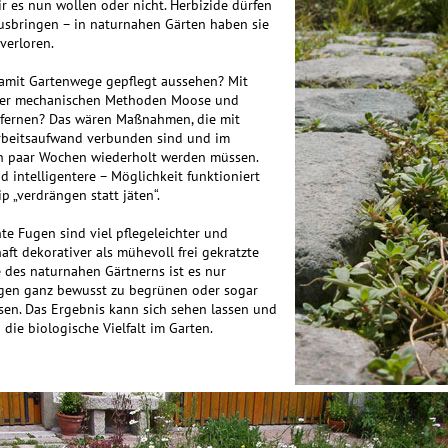
r es nun wollen oder nicht. Herbizide dürfen
ausbringen – in naturnahen Gärten haben sie
verloren.
damit Gartenwege gepflegt aussehen? Mit
der mechanischen Methoden Moose und
tfernen? Das wären Maßnahmen, die mit
beitsaufwand verbunden sind und im
n paar Wochen wiederholt werden müssen.
d intelligentere – Möglichkeit funktioniert
p „verdrängen statt jäten“.
te Fugen sind viel pflegeleichter und
aft dekorativer als mühevoll frei gekratzte
e des naturnahen Gärtnerns ist es nur
gen ganz bewusst zu be­grünen oder sogar
sen. Das Ergebnis kann sich sehen lassen und
 die biologische Vielfalt im Garten.