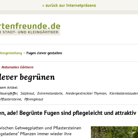
» zurück zur Internetpräsenz
tengestaltung
Fugen clever gestalten
Naturnahes Gärtnern
lever begrünen
sem Artikel:
auerpfeffer
Salzkraut
Extremstandorte
Niedergestreckter Thymian
Kleinballenstaude
Pflastersteine
Pfennigkraut
en, ade! Begrünte Fugen sind pflegeleicht und attraktiv
ischen Gehwegplatten und Pflaster­steinen
geladene“ Pflanzen immer wieder ihre