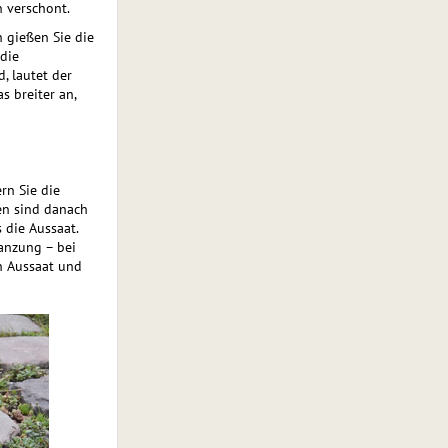
 verschont.
 gießen Sie die
die
, lautet der
s breiter an,
rn Sie die
gen sind danach
 die Aussaat.
an­zung – bei
n Aussaat und