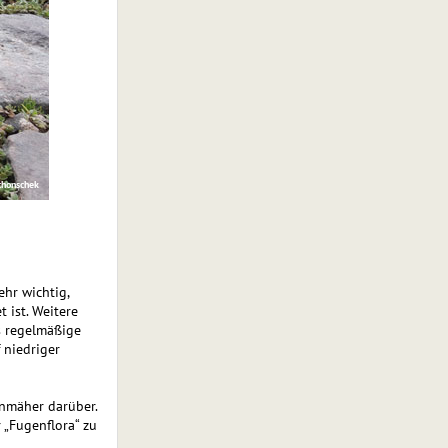
chonschek
ehr wichtig,
 ist. Weitere
s regelmäßige
 niedriger
enmäher darüber.
 „Fugenflora“ zu