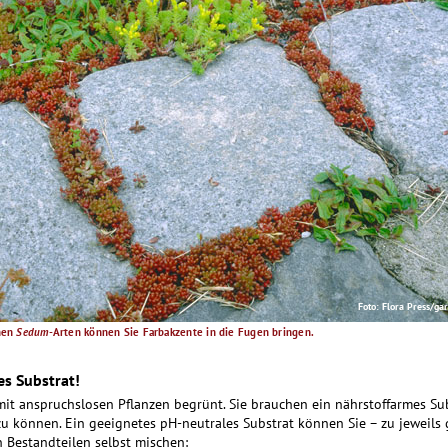
Foto: Flora Press/gar
chen
Sedum
-Arten können Sie Farbakzente in die Fugen bringen.
s Substrat!
t anspruchslosen Pflanzen begrünt. Sie brauchen ein nährstoffarmes Sub
zu können. Ein geeignetes pH-neutrales Substrat können Sie – zu jeweils 
 Bestandteilen selbst mischen: