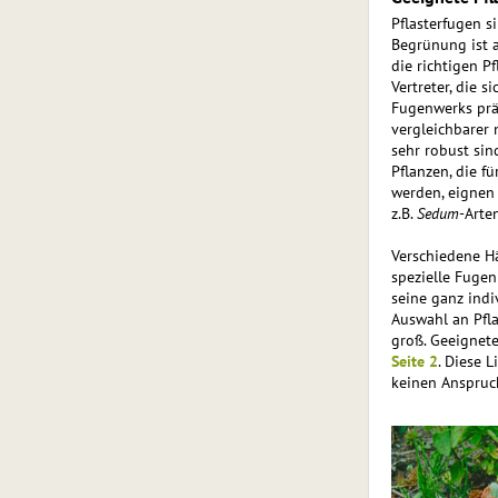
Pflasterfugen s
Begrünung ist a
die richtigen P
Vertreter, die s
Fugenwerks präc
vergleichbarer n
sehr robust sin
Pflanzen, die 
werden, eignen 
z.B.
Sedum
-Arte
Verschiedene H
spezielle Fuge
seine ganz ind
Auswahl an Pfla
groß. Geeignete
Seite 2
. Diese L
keinen Anspruch