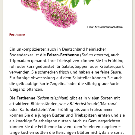
Foto: ArtCookStudio/Fotolia
Fetthenne
Ein unkomplizierter, auch in Deutschland heimischer
Bodendecker ist die
Felsen-Fetthenne
(
Sedum rupestre
), auch
Tripmadam genannt. Ihre Triebspitzen können Sie im Frühling
roh oder kurz ge­dünstet für Salate, Suppen oder Kräuterquark
verwenden. Sie schmecken frisch und haben eine feine Säure.
Für farbige Abwechslung auf dem Salatteller können Sie auch
die gelblaubige Sorte ‘Angelina’ oder die silbrig graue Sorte
‘Eleganz’ pflanzen.
Die
Fetthenne
(
Sedum telephium
) gibt es in vielen Sorten mit
attraktiven Blüten­ständen, wie z.B. ‘Herbstfreude’, ‘Matrona’
oder ‘Karfunkelstein’. Vom Frühling bis zum Frühsommer
können Sie die jun­gen Blätter und Triebspitzen ernten und sie
als knackige Salatbeigabe nutzen. Auch zu Ge­mü­se­ge­rich­ten
können Sie die Fetthenne kurz vor dem Servieren zugeben –
lange kochen sollten die fleischigen Blätter nicht, da sie sonst