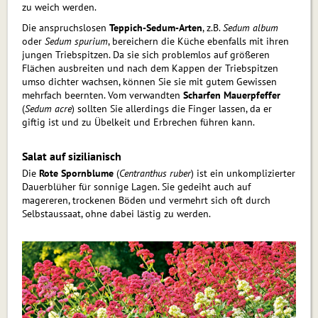
zu weich werden.
Die anspruchslosen
Teppich-Sedum-Arten
, z.B.
Sedum album
oder
Sedum spurium
, bereichern die Küche ebenfalls mit ihren
jungen Triebspitzen. Da sie sich problemlos auf größeren
Flächen aus­breiten und nach dem Kappen der Triebspitzen
umso dichter wachsen, können Sie sie mit gutem Gewissen
mehrfach beernten. Vom verwandten
Scharfen Mauerpfeffer
(
Sedum acre
) sollten Sie allerdings die Finger lassen, da er
giftig ist und zu Übelkeit und Erbrechen führen kann.
Salat auf sizilianisch
Die
Rote Spornblume
(
Centranthus ruber
) ist ein unkomplizierter
Dauerblüher für sonnige Lagen. Sie gedeiht auch auf
magereren, trockenen Böden und vermehrt sich oft durch
Selbstaussaat, ohne dabei lästig zu werden.