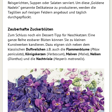
Reisgerichten, Suppen oder Salaten serviert. Um diese „Goldene
Nadeln“ genannte Delikatesse zu produzieren, werden die
Taglilien auf riesigen Feldern angebaut und täglich
durchgepflückt.
Zauberhafte Zuckerblüten
Zum Schluss noch ein Dessert-Tipp für Naschkatzen: Eine
ganze Reihe essbarer Blüten können Sie zu kleinen
Kunstwerken kandieren. Dazu eignen sich neben dem
klassischen
Duftveilchen
z.B. auch die
Flammenblume
(
Phlox
paniculata
),
Königskerzen
(
Verbascum
),
Malven
(
Malva
),
Nelken
(
Dianthus
) und die
Nachtviole
(
Hesperis matronalis
).