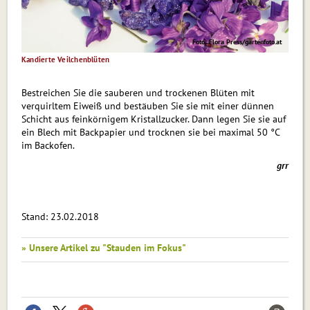
Foto: Flora Press/gartenfoto.at
Kandierte Veilchenblüten
Bestreichen Sie die sauberen und trockenen Blüten mit
verquirltem Eiweiß und bestäuben Sie sie mit einer dünnen
Schicht aus feinkörnigem Kristallzucker. Dann legen Sie sie auf
ein Blech mit Backpapier und trocknen sie bei maximal 50 °C
im Backofen.
grr
Stand: 23.02.2018
» Unsere Artikel zu "Stauden im Fokus"