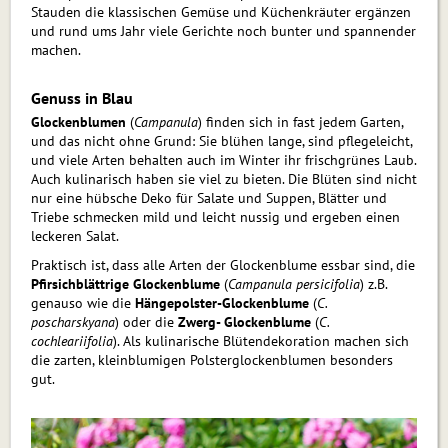
Stauden die klassischen Gemüse und Küchenkräuter ergänzen
und rund ums Jahr viele Gerichte noch bunter und span­nen­der
machen.
Genuss in Blau
Glockenblumen
(
Campanula
) finden sich in fast jedem Garten,
und das nicht ohne Grund: Sie blühen lange, sind pflegeleicht,
und viele Arten behalten auch im Winter ihr frischgrünes Laub.
Auch kulinarisch haben sie viel zu bieten. Die Blüten sind nicht
nur eine hübsche Deko für Salate und Suppen, Blätter und
Triebe schme­cken mild und leicht nussig und ergeben einen
lecke­ren Salat.
Praktisch ist, dass alle Arten der Glockenblume ess­­bar sind, die
Pfirsichblättrige Glockenblume
(
Campanula persicifolia
) z.B.
genauso wie die
Hängepolster-Glockenblume
(
C.
poscharskyana
) oder die
Zwerg- Glockenblume
(
C.
cochleariifolia
). Als kulinarische Blütendekoration machen sich
die zarten, klein­blumigen Polsterglockenblumen besonders
gut.