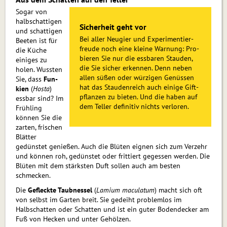
Sogar von
halbschattigen
Sicherheit geht vor
und schattigen
Bei aller Neugier und Ex­pe­ri­men­tier­
Beeten ist für
freu­de noch eine kleine Warnung: Pro­
die Küche
bie­ren Sie nur die essbaren Stauden,
einiges zu
die Sie sicher erkennen. Denn neben
holen. Wussten
allen süßen oder würzigen Genüssen
Sie, dass
Fun­
hat das Staudenreich auch einige Gift­
kien
(
Hosta
)
pflanzen zu bieten. Und die haben auf
essbar sind? Im
dem Teller definitiv nichts verloren.
Frühling
können Sie die
zarten, frischen
Blätter
gedünstet genießen. Auch die Blüten eignen sich zum Verzehr
und können roh, gedünstet oder frittiert gegessen werden. Die
Blüten mit dem stärksten Duft sollen auch am besten
schmecken.
Die
Gefleckte Taubnessel
(
Lamium maculatum
) macht sich oft
von selbst im Garten breit. Sie gedeiht problemlos im
Halbschatten oder Schatten und ist ein guter Bodendecker am
Fuß von Hecken und unter Gehölzen.