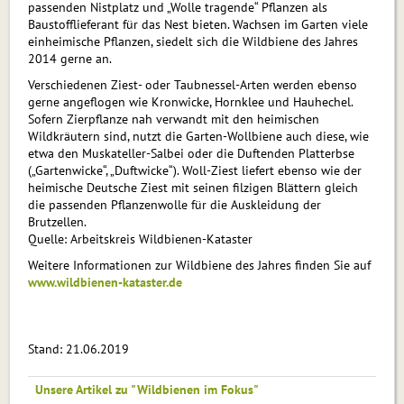
passenden Nistplatz und „Wolle tragende“ Pflanzen als
Baustofflieferant für das Nest bieten. Wachsen im Garten viele
einheimische Pflanzen, siedelt sich die Wildbiene des Jahres
2014 gerne an.
Verschiedenen Ziest- oder Taubnessel-Arten werden ebenso
gerne angeflogen wie Kronwicke, Hornklee und Hauhechel.
Sofern Zierpflanze nah verwandt mit den heimischen
Wildkräutern sind, nutzt die Garten-Wollbiene auch diese, wie
etwa den Muskateller-Salbei oder die Duftenden Platterbse
(„Gartenwicke“, „Duftwicke“). Woll-Ziest liefert ebenso wie der
heimische Deutsche Ziest mit seinen filzigen Blättern gleich
die passenden Pflanzenwolle für die Auskleidung der
Brutzellen.
Quelle: Arbeitskreis Wildbienen-Kataster
Weitere Informationen zur Wildbiene des Jahres finden Sie auf
www.wildbienen-kataster.de
Stand: 21.06.2019
Unsere Artikel zu "Wildbienen im Fokus"