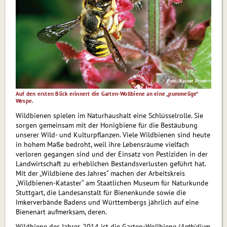
Foto: Rainer Prosi
Auf den ersten Blick erinnert die Garten-Wollbiene an eine „pummelige“
Wespe.
Wildbienen spielen im Naturhaushalt eine Schlüsselrolle. Sie
sorgen gemeinsam mit der Honigbiene für die Bestäubung
unserer Wild- und Kulturpflanzen. Viele Wildbienen sind heute
in hohem Maße bedroht, weil ihre Lebensräume vielfach
verloren gegangen sind und der Einsatz von Pestiziden in der
Landwirtschaft zu erheblichen Bestandsverlusten geführt hat.
Mit der „Wildbiene des Jahres“ machen der Arbeitskreis
„Wildbienen-Kataster“ am Staatlichen Museum für Naturkunde
Stuttgart, die Landesanstalt für Bienenkunde sowie die
Imkerverbände Badens und Württembergs jährlich auf eine
Bienenart aufmerksam, deren.
Wildbiene des Jahres 2014 ist die Garten-Wollbiene (
Anthidium