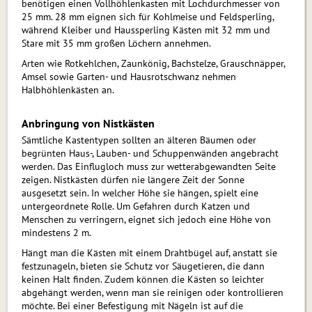
benötigen einen Vollhöhlenkasten mit Lochdurchmesser von
25 mm. 28 mm eignen sich für Kohlmeise und Feldsperling,
während Kleiber und Haussperling Kästen mit 32 mm und
Stare mit 35 mm großen Löchern annehmen.
Arten wie Rotkehlchen, Zaunkönig, Bachstelze, Grauschnäpper,
Amsel sowie Garten- und Haus­rot­schwanz nehmen
Halbhöhlenkästen an.
Anbringung von Nistkästen
Sämtliche Kastentypen sollten an älteren Bäumen oder
begrünten Haus-, Lauben- und Schuppenwänden angebracht
werden. Das Einflugloch muss zur wetterabgewandten Seite
zeigen. Nistkästen dürfen nie längere Zeit der Sonne
ausgesetzt sein. In welcher Höhe sie hängen, spielt eine
untergeordnete Rolle. Um Gefahren durch Katzen und
Menschen zu verringern, eignet sich jedoch eine Höhe von
mindestens 2 m.
Hängt man die Kästen mit einem Drahtbügel auf, anstatt sie
festzunageln, bieten sie Schutz vor Säugetieren, die dann
keinen Halt finden. Zudem können die Kästen so leichter
abgehängt werden, wenn man sie reinigen oder kontrollieren
möchte. Bei einer Befestigung mit Nägeln ist auf die