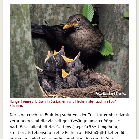
Foto: Reinhard-Tierfoto
Hunger! Amseln brüten in Sträuchern und Hecken, aber auch frei auf
Bäumen.
Der lang ersehnte Frühling steht vor der Tür. Untrennbar damit
verbunden sind die vielseitigen Gesänge unserer Vögel. Je
nach Beschaffenheit des Gartens (Lage, Größe, Umgebung)
stellt er als Lebensraum eine Reihe von Nistmöglichkeiten für
unsere gefiederten Freunde bereit. Von den rund 250 in