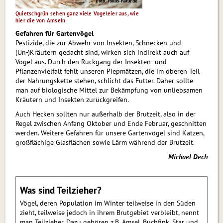
Foto: fokus-natur.de
Quietschgrün sehen ganz viele Vogeleier aus, wie
hier die von Amseln
Gefahren für Gartenvögel
Pestizide, die zur Abwehr von Insekten, Schnecken und
(Un-)Kräutern gedacht sind, wirken sich indirekt auch auf
Vögel aus. Durch den Rückgang der In­sek­ten- und
Pflanzenvielfalt fehlt unseren Piepmätzen, die im oberen Teil
der Nahrungskette stehen, schlicht das Futter. Daher sollte
man auf biologische Mittel zur Bekämpfung von unliebsamen
Kräutern und Insekten zurückgreifen.
Auch Hecken sollten nur außerhalb der Brutzeit, also in der
Regel zwischen Anfang Oktober und Ende Februar, geschnitten
werden. Weitere Gefahren für unsere Gartenvögel sind Katzen,
großflächige Glas­flä­chen sowie Lärm während der Brutzeit.
Michael Dech
Was sind Teilzieher?
Vögel, deren Population im Winter teilweise in den Süden
zieht, teilweise jedoch in ihrem Brutgebiet verbleibt, nennt
man Teilzieher. Dazu gehören z.B. Amsel, Buchfink, Star und