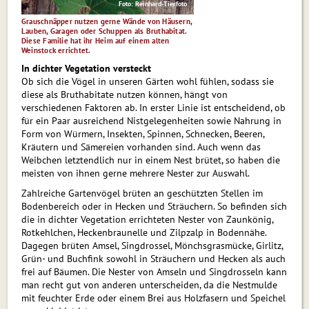
Foto: Reinhard-Tierfoto
Grauschnäpper nutzen gerne Wände von Häusern,
Lauben, Garagen oder Schuppen als Bruthabitat.
Diese Familie hat ihr Heim auf einem alten
Weinstock errichtet.
In dichter Vegetation versteckt
Ob sich die Vögel in unseren Gärten wohl fühlen, sodass sie
diese als Bruthabitate nutzen können, hängt von
verschiedenen Faktoren ab. In erster Linie ist entscheidend, ob
für ein Paar ausreichend Nist­ge­le­gen­hei­ten sowie Nahrung in
Form von Würmern, Insekten, Spinnen, Schnecken, Beeren,
Kräutern und Sämereien vorhanden sind. Auch wenn das
Weibchen letztendlich nur in einem Nest brütet, so haben die
meisten von ihnen gerne mehrere Nester zur Auswahl.
Zahlreiche Gartenvögel brüten an geschützten Stellen im
Bodenbereich oder in Hecken und Sträuchern. So befinden sich
die in dichter Vegetation errichteten Nester von Zaunkönig,
Rotkehlchen, Heckenbraunelle und Zilpzalp in Bodennähe.
Dagegen brüten Amsel, Singdrossel, Mönchsgrasmücke, Girlitz,
Grün- und Buchfink sowohl in Sträuchern und Hecken als auch
frei auf Bäumen. Die Nester von Amseln und Sing­dros­seln kann
man recht gut von anderen unterscheiden, da die Nestmulde
mit feuchter Erde oder einem Brei aus Holzfasern und Speichel