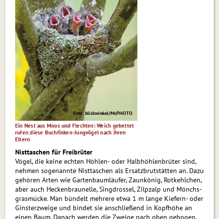
Foto: blickwinkel/McPHOTO
Ein Nest aus Moos und Flechten: Weich gebettet
rufen diese Buchfinken-Jungvögel nach ihren
Eltern
Nisttaschen für Freibrüter
Vögel, die keine echten Höhlen- oder Halb­höh­len­brü­ter sind,
nehmen sogenannte Nisttaschen als Er­satz­brut­stät­ten an. Dazu
gehören Arten wie Gar­ten­baum­läu­fer, Zaunkönig, Rotkehlchen,
aber auch He­cken­brau­nel­le, Singdrossel, Zilpzalp und Mönchs­
gras­mücke. Man bündelt mehrere etwa 1 m lange Kiefern- oder
Ginsterzweige und bindet sie anschließend in Kopfhöhe an
einen Baum. Danach werden die Zweige nach oben gebogen,