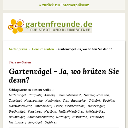
» zurück zur Internetpräsenz
Gartenpraxis
Tiere im Garten
Gartenvögel - Ja, wo brüten Sie denn?
Tiere im Garten
Gartenvögel - Ja, wo brüten Sie
denn?
Schlagworte zu diesem Artikel:
Gartenvögel
Brutplatz
Amseln
Baum­höh­len­nest
Nistmöglichkeiten
Zugvögel
Haussperling
Kohlmeise
Star
Blaumeise
Grünfink
Buch­fink
Hausrotschwanz
Rotkehlchen
Elster
Mehl­schwal­be
Mauersegler
Bruthabitat
Vogelnest
Nestbau
Halbhöhlenbrüter
Höhlenbrüter
Baumläufer
Baumhöhlenbrüter
Nisthilfen
Nistkästen
Freibrüter
Nisttaschen
Jungvögel
Gefahren