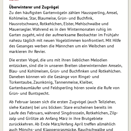
Überwinterer und Zugvögel
Zu den häufigsten Gartenvögeln zählen Haussperling, Amsel,
Kohlmeise, Star, Blaumeise, Grün- und Buch­fink,
Hausrotschwanz, Rotkehlchen, Elster, Mehl­schwal­be und
Mauersegler. Während es in den Win­ter­mo­na­ten ruhig im
Garten zugeht, wird der auf­merk­sa­me Beobachter im Frühjahr
nahezu täglich mit neuen Vogelstimmen konfrontiert. Mit Hilfe
des Gesanges werben die Männchen um ein Weibchen und
mar­kie­ren ihr Revier.
Die ersten Vögel, die uns mit ihren lieblichen Me­lo­dien
entzücken, sind die in unseren Breiten über­win­tern­den Amseln,
Blau- und Kohlmeisen, Grün- und Buchfinken und Rotkehlchen.
Daneben können wir die Gesänge von Ringel- und
Türkentaube, Zaunkönig, Tannenmeise, Kleiber,
Gartenbaumläufer und Feld­sper­ling hören sowie die Rufe von
Grün- und Bunt­specht.
Ab Februar lassen sich die ersten Zugvögel (auch Teilzieher,
siehe Kasten) bei uns blicken: Stare erscheinen bereits im
Laufe des Februars, während Singdrosseln, Rotkehlchen, Zilp-
zalp und Girlitze ab Anfang März in ihre Brutgebiete
zurückkehren. Ab Ende März/Anfang April treffen allmählich
auch Mönchs- und Klappergrasmücke, Rauchschwalbe und