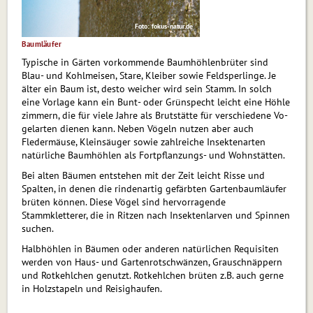
Foto: fokus-natur.de
Baumläufer
Typische in Gärten vorkommende Baumhöhlenbrüter sind
Blau- und Kohlmeisen, Stare, Kleiber sowie Feldsperlinge. Je
älter ein Baum ist, desto weicher wird sein Stamm. In solch
eine Vorlage kann ein Bunt- oder Grünspecht leicht eine Höhle
zimmern, die für viele Jahre als Brutstätte für verschiedene Vo­
gel­ar­ten dienen kann. Neben Vögeln nutzen aber auch
Fledermäuse, Kleinsäuger sowie zahlreiche In­sek­ten­ar­ten
natürliche Baumhöhlen als Fort­pflan­zungs- und Wohn­stät­ten.
Bei alten Bäumen entstehen mit der Zeit leicht Risse und
Spalten, in denen die rindenartig gefärbten Gartenbaumläufer
brüten können. Diese Vögel sind hervorragende
Stammkletterer, die in Ritzen nach Insektenlarven und Spinnen
suchen.
Halbhöhlen in Bäumen oder anderen natürlichen Requisiten
werden von Haus- und Gar­ten­rot­schwän­zen, Grauschnäppern
und Rotkehlchen genutzt. Rotkehlchen brüten z.B. auch gerne
in Holzstapeln und Reisighaufen.