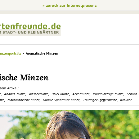
» zurück zur Internetpräsenz
anzenporträts
Aromatische Minzen
ische Minzen
sem Artikel:
e
Ananas-Minze
Wasserminze
Polei-Minze
Ackerminze
Rundblättrige Minze
Schoko-
nze
Marokkanische Minze
Dunkle Spearmint-Minze
Thüringer Pfefferminze
Kräuter