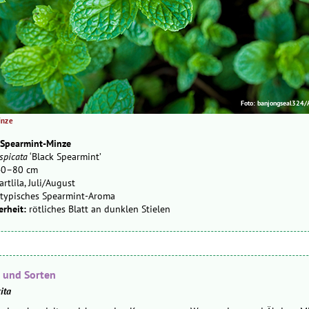
Foto: banjongseal324/
inze
 Spearmint-Minze
spicata
‘Black Spearmint’
0–80 cm
rtlila, Juli/August
typisches Spearmint-Aroma
rheit:
rötliches Blatt an dunklen Stielen
e und Sorten
ita