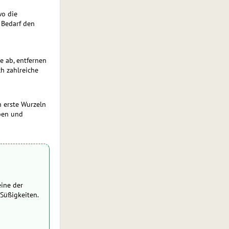
wo die
 Bedarf den
e ab, entfernen
ch zahlreiche
n erste Wurzeln
eben und
ine der
Süßigkeiten.