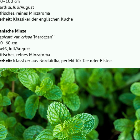
0–100 cm
rtlila, Juli/August
frisches, reines Minzaroma
rheit:
Klassiker der englischen Küche
anische Minze
spicata
var.
crispa
‘Maroccan’
0–60 cm
eiß, Juli/August
frisches, reines Minz­aroma
rheit:
Klassiker aus Nord­afrika, perfekt für Tee oder Eistee