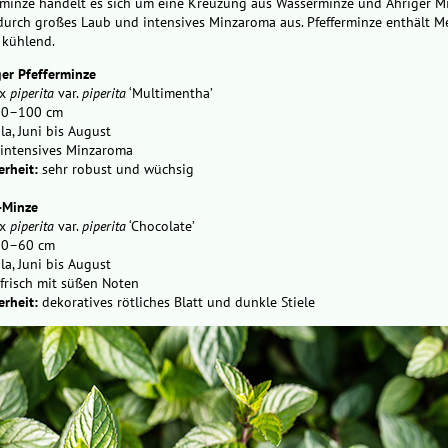
erminze handelt es sich um eine Kreuzung aus Wasserminze und Ähriger Mi
 durch großes Laub und intensives Minzaroma aus. Pfefferminze enthält 
 kühlend.
er Pfefferminze
x
piperita
var.
piperita
‘Multimentha’
0–100 cm
ila, Juni bis August
intensives Minzaroma
rheit:
sehr robust und wüchsig
-Minze
x
piperita
var.
piperita
‘Chocolate’
0–60 cm
ila, Juni bis August
frisch mit süßen Noten
rheit:
dekoratives rötliches Blatt und dunkle Stiele