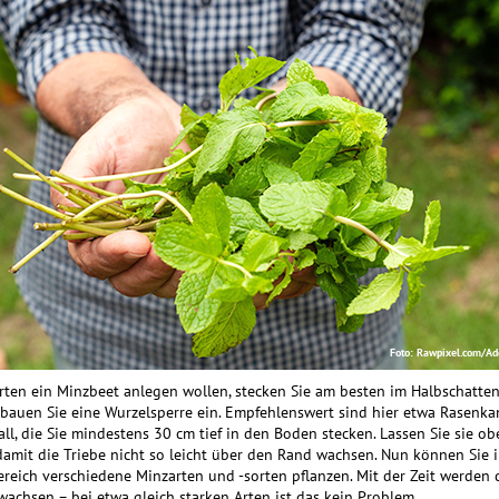
Foto: Rawpixel.com/Ad
ten ein Minzbeet anlegen wollen, stecken Sie am besten im Halbschatten
bauen Sie eine Wurzelsperre ein. Empfehlenswert sind hier etwa Rasenka
ll, die Sie mindestens 30 cm tief in den Boden stecken. Lassen Sie sie ob
damit die Triebe nicht so leicht über den Rand wachsen. Nun können Sie 
reich verschiedene Minzarten und -sorten pflanzen. Mit der Zeit werden 
achsen – bei etwa gleich starken Arten ist das kein Problem.