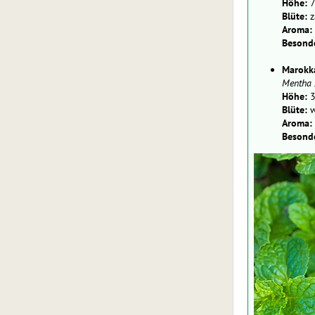
Höhe:
7
Blüte:
za
Aroma:
Besonde
Marokk
Mentha 
Höhe:
3
Blüte:
w
Aroma:
Besonde