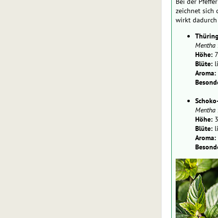
Bei der Pfeff
zeichnet sich
wirkt dadurch
Thüring
Mentha
Höhe:
7
Blüte:
l
Aroma:
Besonde
Schoko
Mentha
Höhe:
3
Blüte:
l
Aroma:
Besonde