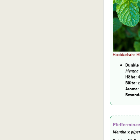
Marokkanische M
Dunkle
Mentha 
Höhe:
4
Blüte:
za
Aroma:
Besonde
Pfefferminz
Mentha
x
piper