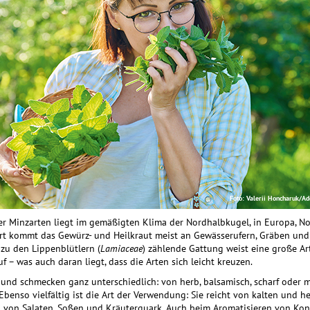
Foto: Valerii Honcharuk/Ad
er Minzarten liegt im gemäßigten Klima der Nordhalbkugel, in Europa, No
rt kommt das Gewürz- und Heilkraut meist an Gewässer­ufern, Gräben und
 zu den Lippenblütlern (
Lamiaceae
) zählende Gattung weist eine große Ar
uf – was auch daran liegt, dass die Arten sich leicht kreuzen.
und schmecken ganz unterschiedlich: von herb, balsamisch, scharf oder 
. Ebenso vielfältig ist die Art der Verwendung: Sie reicht von kalten und 
 von Salaten, Soßen und Kräuterquark. Auch beim Aromatisieren von Kon