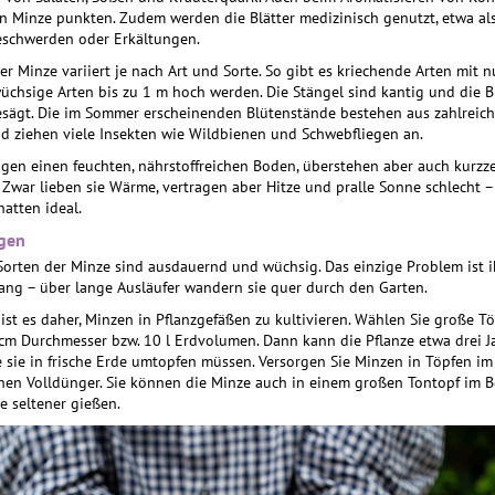
 Minze punkten. Zudem werden die Blätter medizinisch ge­nutzt, etwa als
schwerden oder Erkältungen.
r Minze variiert je nach Art und Sorte. So gibt es kriechende Arten mit 
chsige Arten bis zu 1 m hoch werden. Die Stängel sind kantig und die Bl
esägt. Die im Sommer erscheinenden Blütenstände bestehen aus zahlreic
d ziehen viele Insekten wie Wildbienen und Schwebfliegen an.
en einen feuchten, nährstoffreichen Boden, überstehen aber auch kurzze
Zwar lieben sie Wärme, vertragen aber Hitze und pralle Sonne schlecht – 
hatten ideal.
gen
Sorten der Minze sind ausdauernd und wüchsig. Das einzige Problem ist 
ang – über lange Ausläufer wandern sie quer durch den Garten.
ist es daher, Minzen in Pflanzgefäßen zu kultivieren. Wählen Sie große Tö
m Durchmesser bzw. 10 l Erdvolumen. Dann kann die Pflanze etwa drei J
e sie in frische Erde umtopfen müssen. Versorgen Sie Minzen in Töpfen im
hen Volldünger. Sie können die Minze auch in einem großen Tontopf im B
 seltener gießen.