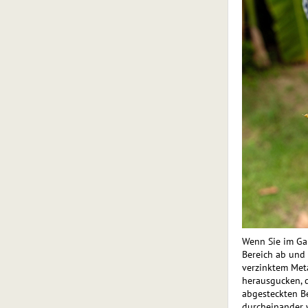
Wenn Sie im Gar
Bereich ab und 
verzinktem Meta
heraus­gucken, 
abgesteckten Be
durcheinander w