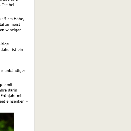
 Tee bei
nur 5 cm Höhe,
ätter meist
hen winzigen
itige
daher ist ein
ihr unbändiger
pfe mit
ahre darin
 Frühjahr mit
eet einsenken –