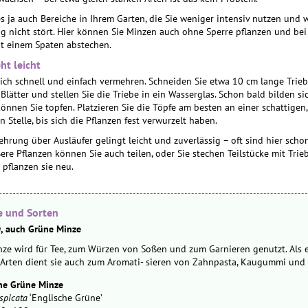
 es ja auch Bereiche in Ihrem Garten, die Sie weniger intensiv nutzen und 
g nicht stört. Hier können Sie Minzen auch ohne Sperre pflanzen und bei
it einem Spaten abstechen.
t leicht
ich schnell und einfach vermehren. Schneiden Sie etwa 10 cm lange Trieb
Blätter und stellen Sie die Triebe in ein Wasserglas. Schon bald bilden si
önnen Sie topfen. Platzieren Sie die Töpfe am besten an einer schattigen,
 Stelle, bis sich die Pflanzen fest verwurzelt haben.
hrung über Ausläufer gelingt leicht und zuverlässig – oft sind hier scho
ere Pflanzen können Sie auch teilen, oder Sie stechen Teilstücke mit Tri
pflanzen sie neu.
e und Sorten
a
, auch Grüne Minze
nze wird für Tee, zum Würzen von Soßen und zum Garnieren genutzt. Als e
Arten dient sie auch zum Aromati- sie­ren von Zahnpasta, Kaugummi und 
he Grüne Minze
spicata
‘Englische Grüne’