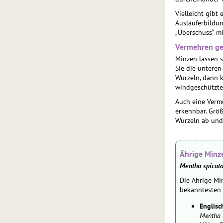
Vielleicht gibt
Ausläuferbildun
„Überschuss“ m
Vermehren geh
Minzen lassen s
Sie die unteren 
Wurzeln, dann k
windgeschützten
Auch eine Verme
erkennbar. Größ
Wurzeln ab und 
Ährige Minz
Mentha spicat
Die Ährige Mi
bekanntesten 
Englisc
Mentha 