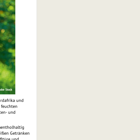
obe Stock
rdafrika und
 feuchten
ten- und
mentholhaltig
heißen Getränken
fitüre und