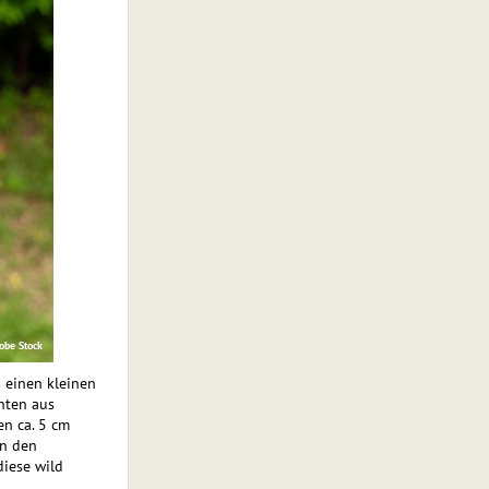
obe Stock
 einen kleinen
nten aus
en ca. 5 cm
in den
diese wild