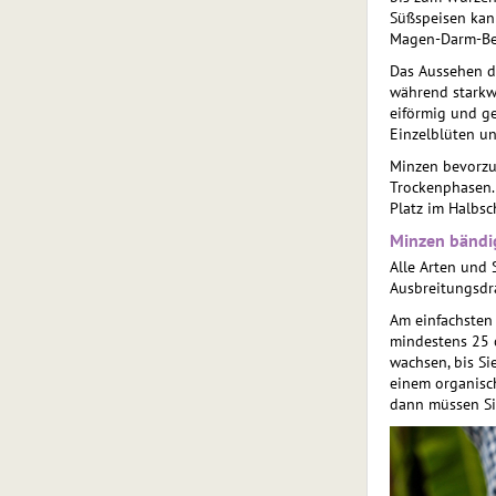
Süßspeisen kann
Magen-Darm-Be
Das Aussehen de
während starkwü
eiförmig und g
Einzelblüten un
Minzen bevorzug
Trockenphasen. 
Platz im Halbsc
Minzen bändi
Alle Arten und 
Ausbreitungsdr
Am einfachsten 
mindestens 25 c
wachsen, bis Si
einem organisc
dann müssen Sie