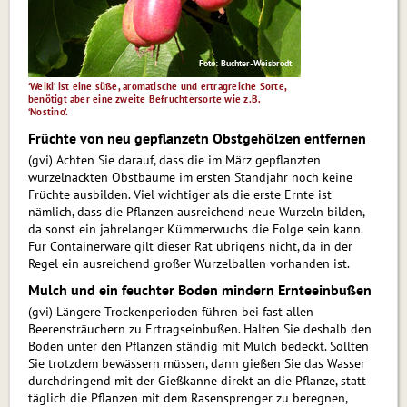
Foto: Buchter-Weisbrodt
‘Weiki’ ist eine süße, aromatische und ertragreiche Sorte,
benötigt aber eine zweite Befruchtersorte wie z.B.
‘Nostino’.
Früchte von neu gepflanzetn Obstgehölzen entfernen
(gvi) Achten Sie darauf, dass die im März ge­pflanz­ten
wurzelnackten Obstbäume im ersten Standjahr noch keine
Früchte ausbilden. Viel wichtiger als die erste Ernte ist
nämlich, dass die Pflanzen ausreichend neue Wurzeln bilden,
da sonst ein jahrelanger Küm­mer­wuchs die Folge sein kann.
Für Containerware gilt dieser Rat übrigens nicht, da in der
Regel ein ausreichend großer Wurzelballen vor­han­den ist.
Mulch und ein feuchter Boden mindern Ernteeinbußen
(gvi) Längere Trockenperioden führen bei fast allen
Beerensträuchern zu Ertragseinbußen. Halten Sie deshalb den
Boden unter den Pflanzen ständig mit Mulch bedeckt. Sollten
Sie trotzdem bewässern müssen, dann gießen Sie das Wasser
durchdringend mit der Gießkanne direkt an die Pflanze, statt
täglich die Pflan­zen mit dem Rasensprenger zu beregnen,