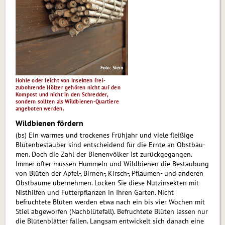
Foto: Stein
Hohle oder leicht von Insekten frei­
zubohrende Hölzer gehören nicht auf den
Kompost und nicht in den Schredder,
sondern sollten als Wild­bienen-Quartiere
angeboten werden.
Wildbienen fördern
(bs) Ein warmes und trockenes Frühjahr und viele fleißige
Blütenbestäuber sind entscheidend für die Ernte an Obst­bäu­
men. Doch die Zahl der Bienenvölker ist zu­rück­ge­gan­gen.
Immer öfter müssen Hummeln und Wildbienen die Bestäubung
von Blüten der Apfel-, Birnen-, Kirsch-, Pflau­men- und anderen
Obstbäume übernehmen. Locken Sie diese Nutzinsekten mit
Nisthilfen und Futterpflanzen in Ihren Garten. Nicht
befruchtete Blüten werden etwa nach ein bis vier Wochen mit
Stiel abgeworfen (Nachblütefall). Befruchtete Blüten lassen nur
die Blütenblätter fallen. Langsam entwickelt sich danach eine