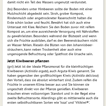
damit nicht ein Teil des Wassers ungenutzt verdunstet.
(bs) Besonders unter Him­beeren sollte der Boden mit einer
Mulchschicht abgedeckt sein. Stroh, grober Kompost,
Rindenmulch oder angetrockneter Rasenschnitt halten die
Erde schön locker und feucht. Bewährt hat sich auch eine
Untersaat mit Klee. Reichern Sie den Boden zuvor mit reifem
Kompost an, um eine ausreichende Versorgung mit Nähr­stoffen
zu gewährleisten. Be­son­ders während der Blütezeit und wenn
sich die Früchte ausbilden, darf es den Beerensträuchern nicht
an Wasser fehlen. Rieseln die Blüten von den Johannisbeer­
sträu­chern, kann neben Trocken­heit aber auch eine
ungenügende Befruchtung oder Spätfrost die Ursache sein.
Jetzt Kiwibeeren pflanzen
(gvi) Jetzt ist der ideale Pflanzmonat für die klein­früch­ti­gen
Kiwibeeren (
Actinidia arguta
), auch Arguta-Kiwis genannt. Sie
haben gegenüber den großfrüchtigen Kiwis (
Actinidia deliciosa
)
den Vorteil, dass sie absolut winterhart sind. Zudem reifen die
Früchte in unserem Klima besser aus und Sie können sie
ungeschält direkt von der Pflanze genießen. Kiwibeeren
brauchen einen vollsonnigen Standort und in der Regel eine
zweite Befruchtersorte. Allerdings gibt es mittlerweile auch die
ersten selbstfruchtbaren Sorten wie ‘Issai’ und ‘Vitikiwi®’.