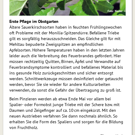
Foto: Neder
Erste Pflege im Obstgarten
Ältere Sauerkirschsorten haben in feuchten Frühlingswochen
oft Probleme mit der Monilia-Spitzendürre. Befallene Triebe
gilt es sorgfältig herauszuschneiden. Das Gleiche gilt für mit
Mehltau bepuderte Zweigspitzen an empfindlichen
Apfelsorten. Höhere Temperaturen haben in den letzten Jahren
leider auch die Verbreitung des Feuerbrandes gefördert. Hier
müssen rechtzeitig Quitten, Birnen, Äpfel und Verwandte auf
Feuerbrandsymptome kontrolliert und befallenes Material bis
ins gesunde Holz zurückgeschnitten und sicher entsorgt
werden. Schnittwerkzeuge müssen desinfiziert oder getauscht
werden, bevor Sie sie wieder für andere Kulturarbeiten
verwenden, da sonst die Gefahr der Übertragung zu groß ist.
Beim Pinzieren werden ab etwa Ende Mai vor allem bei
Spalier- oder Formobst junge Triebe mit der Schere bzw. mit
Daumen und Zeigefinger auf ca. 10 cm eingekürzt. Mit den
neuen Austrieben verfahren Sie dann nochmals ähnlich. So
erhalten Sie die Form des Spaliers und sorgen für die Bildung
von Fruchtholz.