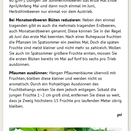
80 g/m²). Düngen Sie Sommer­himbeeren das erste Mal Ende
April/Anfang Mai und dann noch einmal im Juni,
Herbsthimbeeren nur einmal vor dem Austrieb.
Bei Monatserdbeeren Blüten reduzieren:
Neben den einmal
tragenden gibt es auch die mehrmals tragenden Erdbeeren,
auch Monatserdbeeren genannt. Diese können Sie in der Regel
ab Juni das erste Mal beernten. Nach einer Ruhepause fruchten
die Pflanzen im Spätsommer ein zweites Mal. Doch die späten
Früchte sind meist kleiner und nicht mehr so zahlreich. Wollen
Sie auch im Spätsommer größere Früchte ernten, müssen Sie
die ersten Blüten bereits im Mai auf fünf bis sechs pro Trieb
ausdünnen.
Pflaumen ausdünnen:
Hängen Pflaumenbäume über­voll mit
Früchten, bleiben diese kleiner und werden nicht so
aromatisch. Durch ein frühzeitiges Ausdünnen des
Fruchtbehangs wirken Sie dem jedoch entgegen. Sobald die
jungen Früchte 1–2 cm groß sind, entfernen Sie diese so weit,
dass je Zweig höchstens 15 Früchte pro laufenden Meter übrig
bleiben.
gvi