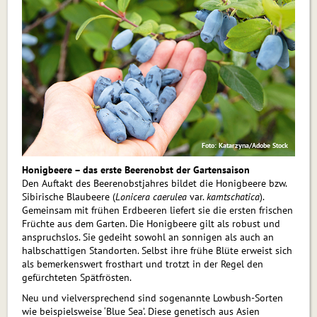
Foto: Katarzyna/Adobe Stock
Honigbeere – das erste Beerenobst der Gartensaison
Den Auftakt des Beerenobstjahres bildet die Honigbeere bzw.
Sibirische Blaubeere (
Loni­cera caerulea
var.
kamtschatica
).
Gemeinsam mit frühen Erdbeeren liefert sie die ersten frischen
Früchte aus dem Garten. Die Honigbeere gilt als robust und
anspruchslos. Sie gedeiht sowohl an sonnigen als auch an
halbschattigen Standorten. Selbst ihre frühe Blüte erweist sich
als bemerkenswert frosthart und trotzt in der Regel den
gefürchteten Spätfrösten.
Neu und vielversprechend sind sogenannte Lowbush-Sorten
wie beispielsweise ‘Blue Sea’. Diese genetisch aus Asien