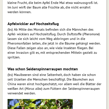
kleine Frucht, die beim Apfel Ende Mai etwa walnussgroß ist.
Im Juni wirft der Baum alle Früchte ab, die nicht ernährt
werden kön­nen.
Apfelwickler auf Hochzeitsflug
(bs) Ab Mitte des Monats befinden sich die Männchen des
Apfel- wicklers auf Hochzeitsflug. Durch Duftstoffe (
Pheromone
)
lassen sie sich leicht vom Weg abbringen und in die
Pheromonfallen leiten, die jetzt in die Bäume gehängt werden.
Diese Fallen zeigen also an, wie viele Insekten fliegen. Bei
einer Invasion gilt es, mit entsprechenden Mitteln gezielt zu
spritzen.
Was schon Seidenspinnerraupen mochten
(bs) Maulbeeren sind eine Seltenheit, doch haben sie schon
seit Urzeiten die Menschen be­schäf­tigt. Die Bäumchen aus
China waren einst hochgeschätzt, vor allem weil die Blätter der
weißen Art (
Morus alba
) zum Füttern der Seidenspinnerraupen
verwendet werden.