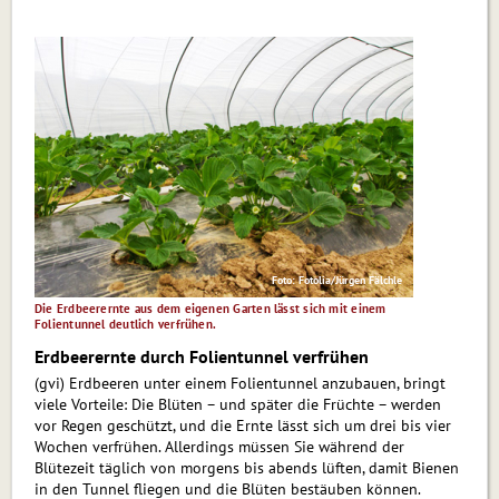
Foto: Fotolia/Jürgen Fälchle
Die Erdbeerernte aus dem eigenen Garten lässt sich mit einem
Folientunnel deutlich verfrühen.
Erdbeerernte durch Folientunnel verfrühen
(gvi) Erdbeeren unter einem Folientunnel anzubauen, bringt
viele Vor­tei­le: Die Blüten – und später die Früchte – werden
vor Regen ge­schützt, und die Ernte lässt sich um drei bis vier
Wochen ver­frü­hen. Allerdings müssen Sie während der
Blütezeit täglich von morgens bis abends lüften, damit Bienen
in den Tunnel fliegen und die Blüten bestäuben können.