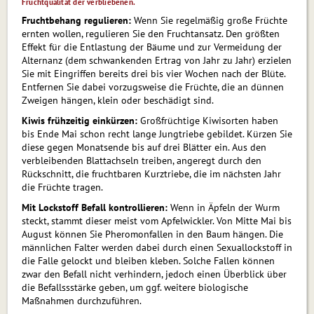
Fruchtqualität der verbliebenen.
Fruchtbehang regulieren:
Wenn Sie regelmäßig große Früchte
ernten wollen, regulieren Sie den Fruchtansatz. Den größten
Effekt für die Entlastung der Bäume und zur Vermeidung der
Alternanz (dem schwankenden Ertrag von Jahr zu Jahr) erzielen
Sie mit Eingriffen bereits drei bis vier Wochen nach der Blüte.
Entfernen Sie dabei vorzugsweise die Früchte, die an dünnen
Zweigen hängen, klein oder be­schä­digt sind.
Kiwis frühzeitig einkürzen:
Großfrüchtige Kiwisorten haben
bis Ende Mai schon recht lange Jungtriebe gebildet. Kürzen Sie
diese gegen Monatsende bis auf drei Blätter ein. Aus den
verbleibenden Blattachseln treiben, angeregt durch den
Rückschnitt, die frucht­ba­ren Kurztriebe, die im nächsten Jahr
die Früchte tragen.
Mit Lockstoff Befall kontrollieren:
Wenn in Äpfeln der Wurm
steckt, stammt dieser meist vom Apfelwickler. Von Mitte Mai bis
August können Sie Pheromonfallen in den Baum hängen. Die
männlichen Falter werden dabei durch einen Sexuallockstoff in
die Falle gelockt und bleiben kleben. Solche Fallen können
zwar den Befall nicht verhindern, jedoch einen Überblick über
die Befallssstärke geben, um ggf. weitere biologische
Maßnahmen durchzuführen.