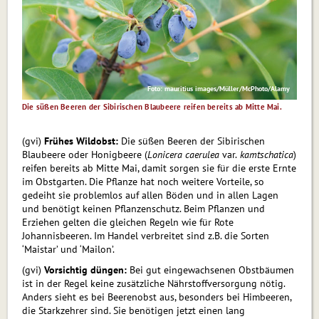
Foto: mauritius images/Müller/McPhoto/Alamy
Die süßen Beeren der Sibirischen Blaubeere reifen bereits ab Mitte Mai.
(gvi)
Frühes Wildobst:
Die süßen Beeren der Sibirischen
Blaubeere oder Honigbeere (
Lonicera caerulea
var.
kamtschatica
)
reifen bereits ab Mitte Mai, damit sorgen sie für die erste Ernte
im Obstgarten. Die Pflanze hat noch weitere Vorteile, so
gedeiht sie problemlos auf allen Böden und in allen Lagen
und benötigt keinen Pflanzenschutz. Beim Pflanzen und
Erziehen gelten die gleichen Regeln wie für Rote
Johannisbeeren. Im Handel verbreitet sind z.B. die Sorten
‘Maistar’ und ‘Mailon’.
(gvi)
Vorsichtig düngen:
Bei gut eingewachsenen Obstbäumen
ist in der Regel keine zusätzliche Nähr­stoff­ver­sor­gung nötig.
Anders sieht es bei Beerenobst aus, besonders bei Himbeeren,
die Stark­zehrer sind. Sie benötigen jetzt einen lang