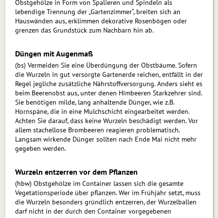
Obstgehölze in Form von Spalieren und Spindeln als
lebendige Trennung der „Gartenzimmer“, breiten sich an
Hauswänden aus, erklimmen dekorative Ro­sen­bö­gen oder
grenzen das Grundstück zum Nachbarn hin ab.
Düngen mit Augenmaß
(bs) Vermeiden Sie eine Überdüngung der Obstbäume. Sofern
die Wur­zeln in gut versorgte Gartenerde reichen, entfällt in der
Re­gel jegliche zusätz­liche Nährstoffversor­gung. Anders sieht es
beim Beerenobst aus, unter denen Himbeeren Starkzehrer sind.
Sie benötigen milde, lang anhaltende Dünger, wie z.B.
Hornspäne, die in eine Mulchschicht eingearbeitet werden.
Achten Sie darauf, dass keine Wurzeln beschädigt werden. Vor
allem stachel­lose Brombeeren reagieren problematisch.
Langsam wirkende Dünger sollten nach Ende Mai nicht mehr
gegeben werden.
Wurzeln entzerren vor dem Pflanzen
(hbw) Obstgehölze im Container lassen sich die gesamte
Vegetationsperiode über pflanzen. Wer im Frühjahr setzt, muss
die Wurzeln besonders gründlich entzerren, der Wurzelballen
darf nicht in der durch den Container vorgegebenen