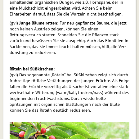
anhaltenden organischen Dünger, wie z.B. Horn­späne, der in
eine Mulchschicht eingearbeitet wird. Achten Sie beim
Einarbeiten darauf, dass Sie die Wurzeln nicht beschädigen.
(gvi)
Junge Bäume retten:
Für neu gepflanzte Bäume, die jetzt
noch keinen Austrieb zeigen, können Sie einen
Rettungsversuch starten. Schneiden Sie die Pflanzen stark
zurück und bewässern Sie sie ausgiebig. Auch das Einhüllen in
Sackleinen, das Sie immer feucht halten müssen, hilft, die Ver­
dunstung zu reduzieren.
Röteln bei Süßkirschen:
(gvi) Das sogenannte „Röteln“ bei Süßkirschen zeigt sich durch
frühzeitige rötliche Verfärbungen der jungen Früchte. Als Folge
fallen die Früchte vorzeitig ab. Ursache ist vor allem eine stark
wechselhafte Witterung (warm/kalt, trocken/nass) während des
beginnenden Fruchtwachstums. Durch wiederholte
Spritzungen mit organischen Blattdüngern nach der Blüte
können Sie das Röteln deutlich reduzieren.