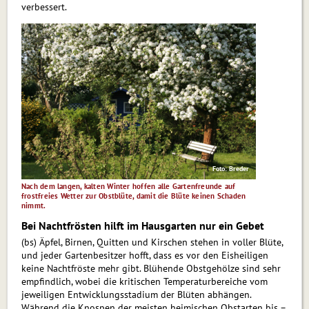
verbessert.
Foto: Breder
Nach dem langen, kalten Winter hoffen alle Gartenfreunde auf
frost­freies Wetter zur Obstblüte, damit die Blüte keinen Schaden
nimmt.
Bei Nachtfrösten hilft im Hausgarten nur ein Gebet
(bs) Äpfel, Birnen, Quitten und Kir­schen stehen in voller Blüte,
und jeder Gartenbesitzer hofft, dass es vor den Eisheiligen
keine Nachtfröste mehr gibt. Blühende Obstgehölze sind sehr
empfindlich, wobei die kritischen Temperaturbereiche vom
jeweiligen Entwicklungsstadium der Blüten abhängen.
Während die Knospen der meisten heimischen Obstarten bis –