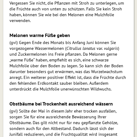
Vergessen Sie nicht, die Pflanzen mit Stroh zu unterlegen, um
die Früchte auch von unten zu schützen. Falls Sie kein Stroh
haben, können Sie wie bei den Melonen eine Mulchfolie
verwenden.
Melonen warme Füße geben
(gvi) Gegen Ende des Monats bis Anfang Juni können Sie
vorgezogene Wassermelonen (
Citrullus lanatus
var.
vulgaris
)
und Zuckermelonen ins Freie pflanzen. Da Melonen gerne
„warme Füße“ haben, empfiehlt es sich, eine schwarze
Mulchfolie über den Boden zu legen. So kann sich der Boden
darunter besonders gut erwär­men, was das Wurzelwachstum
anregt. Ein weiterer positiver Effekt ist, dass die Früchte durch
den fehlenden Erd­kon­takt sauber bleiben. Außerdem
unterdrückt die Mulchfolie un­er­wünsch­ten Wildwuchs.
Obstbäume bei Trockenheit ausreichend wässern
(gvi) Sollte der Mai in diesem Jahr eher trocken ausfallen,
sorgen Sie für eine ausreichende Bewässerung Ihrer
Obstbäume. Das gilt nicht nur für neu gepflanzte Gehölze,
sondern auch für den Altbestand. Dadurch lässt sich der
Junifall reduzieren, und die Fruchtqualität wird insgesamt