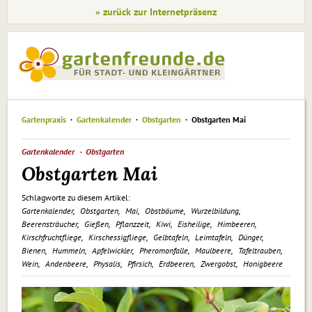
» zurück zur Internetpräsenz
Gartenpraxis
Gartenkalender
Obstgarten
Obstgarten Mai
Gartenkalender
Obstgarten
Obstgarten Mai
Schlagworte zu diesem Artikel:
Gartenkalender
Obstgarten
Mai
Obstbäume
Wurzelbildung
Beerensträucher
Gießen
Pflanzzeit
Kiwi
Eisheilige
Himbeeren
Kirschfruchtfliege
Kirschessigfliege
Gelbtafeln
Leimtafeln
Dünger
Bienen
Hummeln
Apfelwickler
Pheromonfalle
Maulbeere
Tafeltrauben
Wein
Andenbeere
Physalis
Pfirsich
Erdbeeren
Zwergobst
Honigbeere