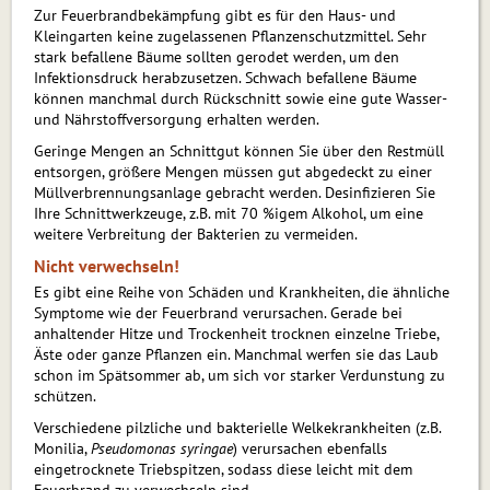
Zur Feuerbrandbekämpfung gibt es für den Haus- und
Kleingarten keine zugelassenen Pflanzenschutzmittel. Sehr
stark befallene Bäume sollten gerodet werden, um den
Infektionsdruck herabzusetzen. Schwach befallene Bäume
können manchmal durch Rückschnitt sowie eine gute Wasser-
und Nährstoffversorgung erhalten werden.
Geringe Mengen an Schnittgut können Sie über den Restmüll
entsorgen, größere Mengen müssen gut abgedeckt zu einer
Müllverbrennungsanlage gebracht werden. Desinfizieren Sie
Ihre Schnittwerkzeuge, z.B. mit 70 %igem Alkohol, um eine
weitere Verbreitung der Bakterien zu vermeiden.
Nicht verwechseln!
Es gibt eine Reihe von Schäden und Krankheiten, die ähnliche
Symptome wie der Feuerbrand verursachen. Gerade bei
anhaltender Hitze und Trockenheit trocknen einzelne Triebe,
Äste oder ganze Pflanzen ein. Manchmal werfen sie das Laub
schon im Spätsommer ab, um sich vor starker Verdunstung zu
schützen.
Verschiedene pilzliche und bakterielle Welkekrankheiten (z.B.
Monilia,
Pseudomonas syringae
) verursachen ebenfalls
eingetrocknete Triebspitzen, sodass diese leicht mit dem