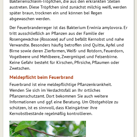
Bakterienschleim-Tröpfchen, die aus den erkrankten Stellen
austreten. Diese Tröpfchen sind zunächst milchig weiß, werden
später braun, trocknen ein und können bei Regen
abgewaschen werden.
Der Feuerbranderreger ist das Bakterium Erwinia amylovora. Er
tritt ausschließlich an Pflanzen aus der Familie der
Rosengewächse (
Rosaceae
) auf und befällt Kernobst und nahe
Verwandte. Besonders häufig betroffen sind Quitte, Apfel und
Birne sowie deren Zierformen, Weiß- und Rotdorn, Feuerdorn,
Vogelbeere und Mehlbeere, Zwergmispel und Felsenbirne.
Keine Gefahr besteht für Kirschen, Pfirsiche, Pflaumen oder
Zwetschen.
Meldepflicht beim Feuerbrand
Feuerbrand ist eine meldepflichtige Pflanzenkrankheit.
Wenden Sie sich im Verdachtsfall an Ihr örtliches
Pflanzenschutzamt. Dort bekommen Sie auch weitere
Informationen und ggf. eine Beratung. Um Obstgehölze zu
schützen, ist es sinnvoll, dass Kleingärtner ihre
Kernobstbestände regelmäßig kontrollieren.