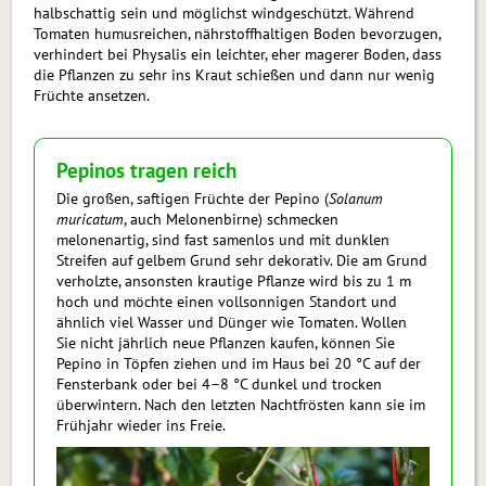
halbschattig sein und möglichst windgeschützt. Während
Tomaten humusreichen, nährstoffhaltigen Boden bevorzugen,
verhindert bei Physalis ein leichter, eher magerer Boden, dass
die Pflanzen zu sehr ins Kraut schießen und dann nur wenig
Früchte ansetzen.
Pepinos tragen reich
Die großen, saftigen Früchte der Pepino (
Solanum
muricatum
, auch Melonenbirne) schmecken
melonenartig, sind fast samenlos und mit dunklen
Streifen auf gelbem Grund sehr dekorativ. Die am Grund
verholzte, ansonsten krautige Pflanze wird bis zu 1 m
hoch und möchte einen vollsonnigen Standort und
ähnlich viel Wasser und Dünger wie Tomaten. Wollen
Sie nicht jährlich neue Pflanzen kaufen, können Sie
Pepino in Töpfen ziehen und im Haus bei 20 °C auf der
Fensterbank oder bei 4–8 °C dunkel und trocken
überwintern. Nach den letzten Nachtfrösten kann sie im
Frühjahr wieder ins Freie.