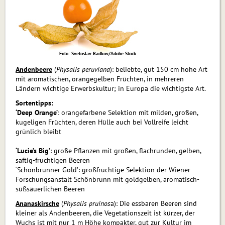
Foto: Svetoslav Radkov/Adobe Stock
Andenbeere
(
Physalis peruviana
): beliebte, gut 150 cm hohe Art
mit aromatischen, orangegelben Früchten, in mehreren
Ländern wichtige Erwerbskultur; in Europa die wichtigste Art.
Sortentipps:
‘Deep Orange’
: orangefarbene Selektion mit milden, großen,
kugeligen Früchten, deren Hülle auch bei Vollreife leicht
grünlich bleibt
‘Lucie’s Big’
: große Pflanzen mit großen, flachrunden, gelben,
saftig-fruchtigen Beeren
‘Schönbrunner Gold’: großfrüchtige Selektion der Wiener
Forschungsanstalt Schönbrunn mit goldgelben, aromatisch-
süßsäuer­lichen Beeren
Ananaskirsche
(
Physalis pruinos
a): Die essbaren Beeren sind
klei­ner als Andenbeeren, die Vegetationszeit ist kürzer, der
Wuchs ist mit nur 1 m Höhe kompakter, gut zur Kultur im