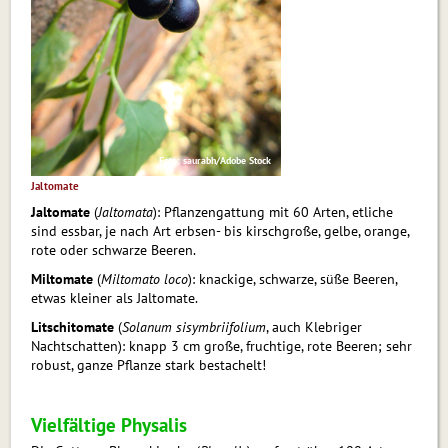
Foto: saurabh/Adobe Stock
Jaltomate
Jaltomate
(
Jaltomata
): Pflanzengattung mit 60 Arten, etliche
sind essbar, je nach Art erbsen- bis kirschgroße, gelbe, orange,
rote oder schwarze Beeren.
Miltomate
(
Miltomato loco
): knackige, schwarze, süße Beeren,
etwas kleiner als Jaltomate.
Litschitomate
(
Solanum sisymbriifolium
, auch Klebriger
Nachtschatten): knapp 3 cm große, fruchtige, rote Beeren; sehr
robust, ganze Pflanze stark bestachelt!
Vielfältige Physalis