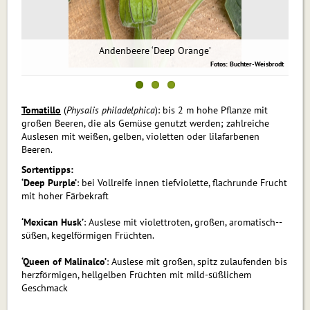
Andenbeere ‘Deep Orange’
sbrodt
Fotos: Buchter-Weisbrodt
Tomatillo
(
Physalis philadelphica
): bis 2 m hohe Pflanze mit
großen Beeren, die als Gemüse genutzt werden; zahlreiche
Auslesen mit weißen, gelben, violetten oder lilafarbenen
Beeren.
Sortentipps:
‘Deep Purple’
: bei Vollreife innen tiefviolette, flachrunde Frucht
mit hoher Färbekraft
‘Mexican Husk’
: Auslese mit violettroten, großen, aromatisch-­
sü­ßen, kegelförmigen Früchten.
‘Queen of Malinalco’
: Auslese mit großen, spitz zulaufenden bis
herzförmigen, hellgelben Früchten mit mild-süßlichem
Geschmack