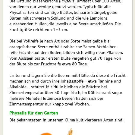
Die Gattung Blasenkirsche (
Physalis
) umfasst über 100 Arten,
von denen nur wenige genutzt werden. Typisch für alle
Physalisarten sind samtige Blätter, behaarte Stängel, gelbe
Blüten mit schwarzem Schlund und die wie Lampions
aussehenden Hüllen, die jeweils eine Beere umschließen. Die
Fruchtgröße reicht von 1–3 cm.
Die bei Vollreife je nach Art oder Sorte meist gelbe bis
orangefarbene Beere enthält zahlreiche Samen. Verbleiben
reife Früchte auf dem Boden, bilden sich willig neue Pflanzen.
Vom Aussäen bis zur ersten Blüte vergehen gut 70 Tage, von
der Blüte bis zur Fruchtreife etwa 80 Tage.
Ernten und lagern Sie die Beeren mit Hülle, da diese die Frucht
me­cha­nisch und durch ihre Inhaltsstoffe – etwa Tannine und
Alkaloide – schützt. Mit Hülle bleiben die Früchte bei
Zimmertemperatur über 30 Tage frisch, im Kühlschrank sogar
mehrere Monate. Hüllenlose Beeren halten sich bei
Zimmertemperatur nur knapp zwei Wochen.
Physalis für den Garten
Die bekanntesten in unserem Klima kultivierbaren Arten sind: