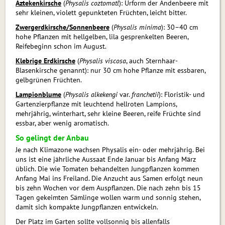
Aztekenkirsche
(
Physalis coztomatl
): Urform der Andenbeere mit
sehr kleinen, violett gepunkteten Früchten, leicht bitter.
Zwergerdkirsche/Sonnenbeere
(
Physalis minima
): 30–40 cm
hohe Pflanzen mit hellgelben, lila gesprenkelten Beeren,
Reifebeginn schon im August.
Klebrige Erdkirsche
(
Physalis viscosa
, auch Sternhaar-
Blasenkirsche genannt): nur 30 cm hohe Pflanze mit essbaren,
gelbgrünen Früchten.
Lampionblume
(
Physalis alkekengi
var.
franchetii
): Floristik- und
Gartenzierpflanze mit leuchtend hellroten Lampions,
mehrjährig, winterhart, sehr kleine Beeren, reife Früchte sind
essbar, aber wenig aromatisch.
So gelingt der Anbau
Je nach Klimazone wachsen Physalis ein- oder mehrjährig. Bei
uns ist eine jährliche Aussaat Ende Januar bis Anfang März
üblich. Die wie Tomaten behandelten Jungpflanzen kommen
Anfang Mai ins Freiland. Die Anzucht aus Samen erfolgt neun
bis zehn Wochen vor dem Auspflanzen. Die nach zehn bis 15
Tagen gekeimten Sämlinge wollen warm und sonnig stehen,
damit sich kompakte Jungpflanzen entwickeln.
Der Platz im Garten sollte vollsonnig bis allenfalls