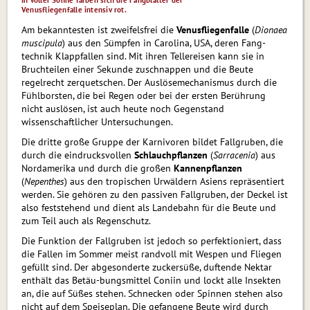
In voller Sonne färben sich die Fangblätter der
Venusfliegenfalle intensiv rot.
Am bekanntesten ist zweifelsfrei die
Ve­nusfliegen­falle
(
Dionaea
muscipula
) aus den Sümpfen in Caroli­na, USA, deren Fang­
technik Klappfallen sind. Mit ih­ren Telle­reisen kann sie in
Bruchteilen einer Sekun­de zu­schnap­pen und die Beute
regelrecht zerquetschen. Der Auslösemechanismus durch die
Fühlborsten, die bei Regen oder bei der ersten Berührung
nicht aus­lö­sen, ist auch heute noch Gegenstand
wissenschaftlicher Untersuchungen.
Die dritte große Gruppe der Karnivoren bildet Fallgruben, die
durch die ein­drucks­vollen
Schlauchpflanzen
(
Sarracenia
) aus
Nord­amerika und durch die großen
Kannenpflanzen
(
Nepenthes
) aus den tropischen Urwäldern Asiens repräsentiert
werden. Sie gehören zu den passiven Fallgruben, der Deckel ist
also feststehend und dient als Landebahn für die Beu­te und
zum Teil auch als Regenschutz.
Die Funktion der Fallgruben ist jedoch so perfektioniert, dass
die Fallen im Sommer meist randvoll mit Wespen und Fliegen
gefüllt sind. Der abgesonderte zucker­süße, duftende Nektar
enthält das Betäu-bungsmittel Coniin und lockt alle Insekten
an, die auf Süßes stehen. Schnecken oder Spinnen stehen also
nicht auf dem Speiseplan. Die gefangene Beute wird durch