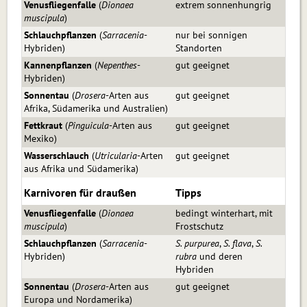
Venusfliegenfalle
(
Dionaea
extrem sonnenhungrig
muscipula
)
Schlauchpflanzen
(
Sarracenia
-
nur bei sonnigen
Hybriden)
Standorten
Kannenpflanzen
(
Nepenthes
-
gut geeignet
Hybriden)
Sonnentau
(
Drosera
-Arten aus
gut geeignet
Afrika, Südamerika und Australien)
Fettkraut
(
Pinguicula
-Arten aus
gut geeignet
Mexiko)
Wasserschlauch
(
Utricularia
-Arten
gut geeignet
aus Afrika und Südamerika)
Karnivoren für draußen
Tipps
Venusfliegenfalle
(
Dionaea
bedingt winterhart, mit
muscipula
)
Frostschutz
Schlauchpflanzen
(
Sarracenia
-
S. purpurea
,
S. flava
,
S.
Hybriden)
rubra
und deren
Hybriden
Sonnentau
(
Drosera
-Arten aus
gut geeignet
Europa und Nordamerika)