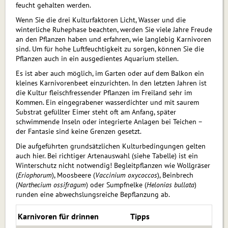
feucht gehalten werden.
Wenn Sie die drei Kulturfaktoren Licht, Wasser und die
winterliche Ruhephase beachten, werden Sie viele Jahre Freude
an den Pflanzen haben und erfahren, wie langlebig Karnivoren
sind. Um für hohe Luftfeuchtigkeit zu sorgen, können Sie die
Pflanzen auch in ein ausgedientes Aquarium stellen.
Es ist aber auch möglich, im Garten oder auf dem Balkon ein
kleines Karnivorenbeet einzurichten. In den letzten Jahren ist
die Kultur fleischfressender Pflanzen im Freiland sehr im
Kommen. Ein eingegrabener wasserdichter und mit saurem
Substrat gefüllter Eimer steht oft am Anfang, später
schwimmende Inseln oder integrierte Anlagen bei Teichen –
der Fan­tasie sind keine Grenzen gesetzt.
Die aufgeführten grundsätzlichen Kulturbedingungen gelten
auch hier. Bei rich­tiger Artenauswahl (siehe Tabelle) ist ein
Winterschutz nicht notwendig! Begleitpflanzen wie Wollgräser
(
Eriophorum
), Moosbeere (
Vaccinium oxycoccos
), Beinbrech
(
Narthecium ossifragum
) oder Sumpf­nelke (
Helonias bullata
)
runden eine abwechslungsreiche Bepflanzung ab.
Karnivoren für drinnen
Tipps