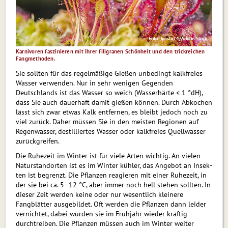
Foto: kristo74/Adobe Stock
Karnivoren faszinieren mit ihrer filigranen Schönheit und den trickreichen
Fangmethoden.
Sie sollten für das regelmäßige Gießen unbedingt kalkfreies
Wasser ver­wenden. Nur in sehr wenigen Gegenden
Deutschlands ist das Wasser so weich (Wasserhärte < 1 °dH),
dass Sie auch dauerhaft damit gießen können. Durch Abkochen
lässt sich zwar etwas Kalk ent­fernen, es bleibt jedoch noch zu
viel zurück. Daher müssen Sie in den meisten Regionen auf
Regenwasser, destilliertes Wasser oder kalkfreies Quellwasser
zurückgreifen.
Die Ruhezeit im Winter ist für viele Ar­ten wichtig. An vielen
Naturstandorten ist es im Winter kühler, das Angebot an Insek­
ten ist begrenzt. Die Pflanzen reagieren mit einer Ruhezeit, in
der sie bei ca. 5–12 °C, aber immer noch hell stehen sollten. In
dieser Zeit werden keine oder nur wesent­lich kleinere
Fangblätter ausgebildet. Oft werden die Pflanzen dann leider
vernichtet, dabei würden sie im Frühjahr wieder kräftig
durchtreiben. Die Pflanzen müssen auch im Winter weiter