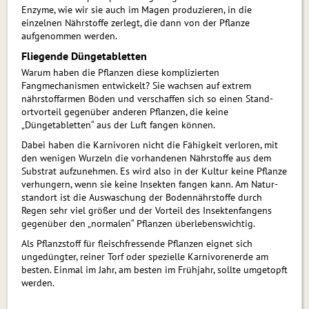
Enzyme, wie wir sie auch im Magen produzieren, in die
einzelnen Nährstoffe zer­legt, die dann von der Pflanze
aufgenommen werden.
Fliegende Düngetabletten
Warum haben die Pflanzen diese komplizierten
Fangmechanismen entwickelt? Sie wachsen auf extrem
nährstoffarmen Bö­den und verschaffen sich so einen Stand­
ortvorteil gegenüber anderen Pflan­zen, die keine
„Düngetabletten“ aus der Luft fangen können.
Dabei haben die Karnivoren nicht die Fä­higkeit verloren, mit
den wenigen Wurzeln die vorhandenen Nährstoffe aus dem
Substrat aufzunehmen. Es wird also in der Kultur keine Pflanze
verhungern, wenn sie keine Insekten fangen kann. Am Natur­
stand­ort ist die Auswaschung der Bodennährstoffe durch
Regen sehr viel grö­ßer und der Vorteil des Insektenfangens
gegen­über den „normalen“ Pflanzen über­lebens­wichtig.
Als Pflanzstoff für fleischfressende Pflan­zen eignet sich
ungedüngter, reiner Torf oder spezielle Karnivorenerde am
besten. Einmal im Jahr, am besten im Frühjahr, soll­te umgetopft
werden.