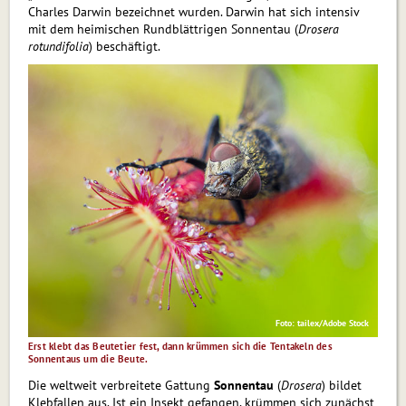
Char­les Darwin bezeichnet wurden. Darwin hat sich intensiv
mit dem heimischen Rundblättrigen Sonnentau (
Drosera
rotundifolia
) beschäftigt.
Foto: tailex/Adobe Stock
Erst klebt das Beutetier fest, dann krümmen sich die Tentakeln des
Sonnentaus um die Beute.
Die weltweit verbreitete Gattung
Sonnentau
(
Drosera
) bildet
Klebfallen aus. Ist ein Insekt gefangen, krümmen sich zunächst