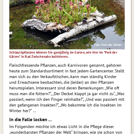
Foto: Park der Gärten
Schlauchpflanzen können Sie ganzjährig im Garten, wie hier im "Park der
Gärten" in Bad Zwischenahn kultivieren.
Fleischfressende Pflanzen, auch Karni­voren genannt, gehören
heute zum Standardsortiment in fast jedem Gartencenter. Stellt
man sich zu den Verkaufstischen, kann man ständig Kinder
und Erwachsene beobachten, die (leider) an den Pflanzen
herum­spielen. Interessant sind deren Bemerkungen: „Wie oft
muss man die füttern?“, „Der Deckel klappt ja gar nicht zu“, „Was
passiert, wenn ich den Finger reinhal­te?“, „Und was passiert mit
den gefangenen Insekten?“, „Wo bekomme ich die Insekten im
Winter her?“ …
In die Falle locken ...
Im Folgenden möchte ich etwas Licht in die Pflege dieser
„wunderbarsten Pflanzen der Welt“ bringen, wie sie schon von