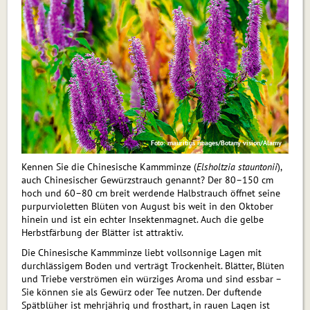
Foto: mauritius images/Botany vision/Alamy
Kennen Sie die Chinesische Kammminze (
Elsholtzia stauntonii
),
auch Chinesischer Gewürzstrauch genannt? Der 80–150 cm
hoch und 60–80 cm breit werdende Halbstrauch öffnet seine
pur­pur­vio­let­ten Blüten von August bis weit in den Oktober
hinein und ist ein echter Insektenmagnet. Auch die gelbe
Herbstfärbung der Blätter ist attraktiv.
Die Chinesische Kammminze liebt vollsonnige Lagen mit
durchlässigem Boden und verträgt Trockenheit. Blätter, Blüten
und Triebe verströmen ein würziges Aroma und sind essbar –
Sie können sie als Gewürz oder Tee nutzen. Der duftende
Spätblüher ist mehrjährig und frosthart, in rauen Lagen ist