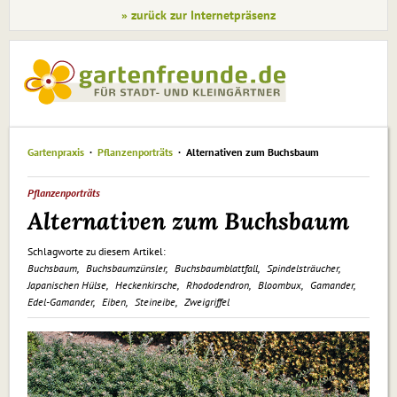
» zurück zur Internetpräsenz
Gartenpraxis
Pflanzenporträts
Alternativen zum Buchsbaum
Pflanzenporträts
Alternativen zum Buchsbaum
Schlagworte zu diesem Artikel:
Buchsbaum
Buchsbaumzünsler
Buchsbaumblattfall
Spindelsträucher
Japanischen Hülse
Heckenkirsche
Rhododendron
Bloombux
Gamander
Edel-Gamander
Eiben
Steineibe
Zweigriffel