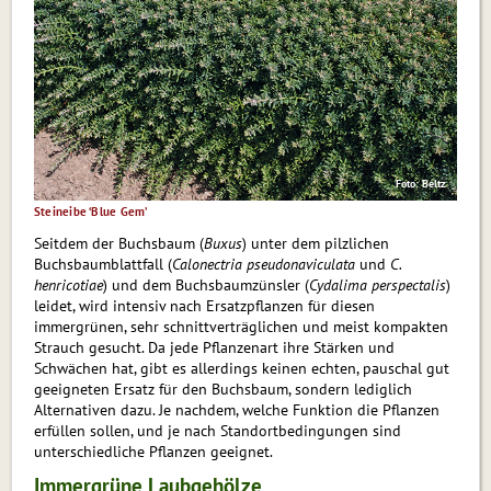
Foto: Beltz
Steineibe ‘Blue Gem’
Seitdem der Buchsbaum (
Buxus
) unter dem pilzlichen
Buchsbaumblattfall (
Calonectria pseudonaviculata
und
C.
henricotiae
) und dem Buchsbaum­zünsler (
Cydalima perspectalis
)
leidet, wird intensiv nach Ersatzpflanzen für diesen
immergrünen, sehr schnittverträglichen und meist kompakten
Strauch gesucht. Da jede Pflanzenart ihre Stärken und
Schwächen hat, gibt es allerdings keinen echten, pauschal gut
geeigneten Ersatz für den Buchsbaum, sondern lediglich
Alternativen dazu. Je nachdem, welche Funktion die Pflanzen
erfüllen sollen, und je nach Standortbedingungen sind
unterschiedliche Pflanzen geeignet.
Immergrüne Laubgehölze