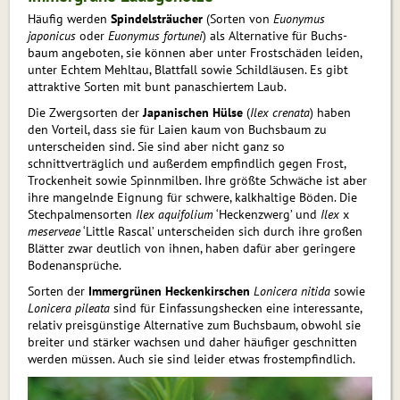
Häufig werden
Spindelsträucher
(Sorten von
Euonymus
japonicus
oder
Euonymus fortunei
) als Alternative für Buchs­
baum angeboten, sie können aber unter Frostschäden leiden,
unter Echtem Mehl­tau, Blattfall sowie Schildläusen. Es gibt
attraktive Sorten mit bunt panaschiertem Laub.
Die Zwergsorten der
Japanischen Hül­se
(
Ilex crenata
) haben
den Vorteil, dass sie für Laien kaum von Buchsbaum zu
unterscheiden sind. Sie sind aber nicht ganz so
schnittverträglich und außerdem empfindlich gegen Frost,
Trockenheit sowie Spinnmilben. Ihre größte Schwäche ist aber
ihre mangelnde Eignung für schwe­re, kalkhaltige Böden. Die
Stechpalmensorten
Ilex aquifolium
‘Heckenzwerg’ und
Ilex
x
meserveae
‘Little Rascal’ unterscheiden sich durch ihre großen
Blätter zwar deutlich von ihnen, haben dafür aber geringere
Bodenansprüche.
Sorten der
Immergrünen Heckenkirschen
Lonicera nitida
sowie
Lonicera pileata
sind für Einfassungshecken eine interessante,
relativ preisgünstige Alternative zum Buchsbaum, obwohl sie
breiter und stärker wachsen und daher häufiger geschnitten
werden müssen. Auch sie sind leider etwas frostempfindlich.