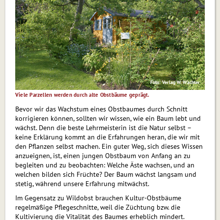
Foto: Verlag W. Wächter
Viele Parzellen werden durch alte Obstbäume geprägt.
Bevor wir das Wachstum eines Obstbaumes durch Schnitt
korrigieren können, sollten wir wissen, wie ein Baum lebt und
wächst. Denn die beste Lehrmeisterin ist die Natur selbst –
keine Erklärung kommt an die Erfahrungen heran, die wir mit
den Pflanzen selbst machen. Ein guter Weg, sich dieses Wissen
anzueignen, ist, einen jungen Obstbaum von Anfang an zu
begleiten und zu beobachten: Welche Äste wachsen, und an
welchen bilden sich Früchte? Der Baum wächst langsam und
stetig, während unsere Erfahrung mitwächst.
Im Gegensatz zu Wildobst brauchen Kultur-Obstbäume
regelmäßige Pflegeschnitte, weil die Züchtung bzw. die
Kultivierung die Vitalität des Baumes erheblich mindert.