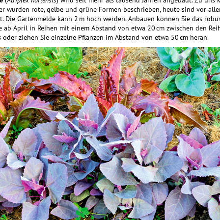
e
(
Atriplex hortensis
) wird seit mehr als tausend Jahren angebaut. Zu uns 
er wurden rote, gelbe und grüne Formen beschrieben, heute sind vor all
bt. Die Gartenmelde kann 2 m hoch werden. Anbauen können Sie das robu
ie ab April in Reihen mit einem Abstand von etwa 20 cm zwischen den Re
s oder ziehen Sie einzelne Pflanzen im Abstand von etwa 50 cm heran.