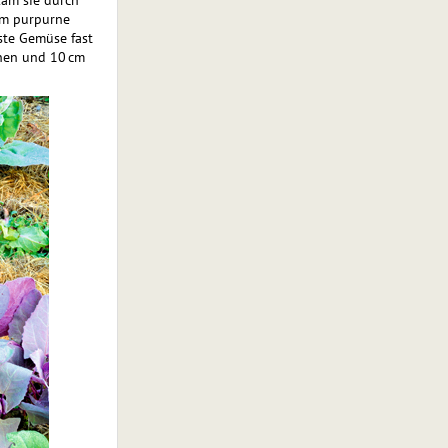
kam sie durch
em purpurne
ste Gemüse fast
ihen und 10 cm