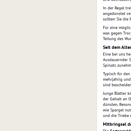
In der Regel tr
angedünstet ver
sollten Sie die 
Für eine möglich
was gegen Troc
Teilung des Wur
Seit dem Alte
Eine bei uns he
Ausdauernder Sp
Spinats zunehm
Typisch für den
mehrjährig und
sind bescheiden
Junge Blätter k
der Gehalt an O
dünsten. Besond
wie Spargel nut
und die Triebe 
Mitbringsel 