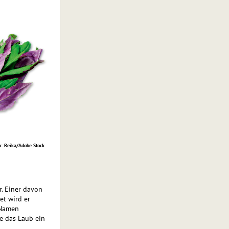
o: Reika/Adobe Stock
r. Einer davon
et wird er
 Namen
ze das Laub ein