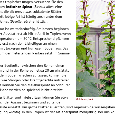
was tropischer mögen, versuchen Sie den
zw.
Indischen Spinat
(
Basella alba
), eine
e, die dickere, etwas sukkulente Blätter
ot­triebige Art ist häufig auch unter dem
Spinat
(
Basella rubra
) erhältlich.
at ist wärme­bedürftig. Am besten beginnen
er Aussaat erst ab Mitte April in Töpfen, wenn
mperaturen um 20 °C. Entsprechend pflanzen
ge erst nach den Eisheiligen an einen
 mit lockerem und humosem Boden aus. Das
tum der meterlangen Ranken setzt im Sommer
der Beetkultur zwischen den Reihen einen
 und in der Reihe von etwa 20 cm ein. Statt
 dem Boden kriechen zu lassen, können Sie
 wie Stangen oder Drahtgeflechte aufstellen.
 können Sie den Malabarspinat an Schnüren
 Höhe werden so spielend leicht erreicht.
er Blätter und Triebspitzen können Sie etwa
Malabarspinat
ch der Aussaat beginnen und so lange
 Blüte einsetzt. Um große Blätter zu ernten, sind regelmäßige Wassergaben
gung wichtig. In den Tropen ist der Malabarspinat mehrjährig. Bei uns kö