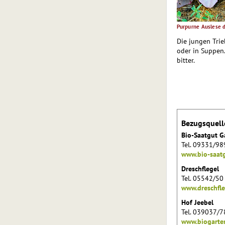
Purpurne Auslese 
Die jungen Trie
oder in Suppen.
bitter.
Bezugsquell
Bio-Saatgut G
Tel. 09331/98
www.bio-saatg
Dreschflegel
Tel. 05542/50
www.dreschfle
Hof Jeebel
Tel. 039037/7
www.biogarte