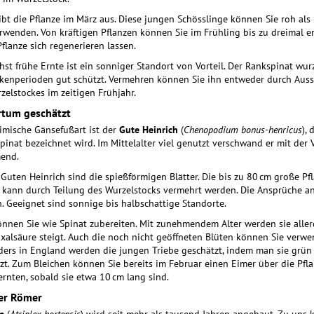
eibt die Pflanze im März aus. Diese jungen Schösslinge können Sie roh als 
wenden. Von kräftigen Pflanzen können Sie im Frühling bis zu dreimal e
Pflanze sich regenerieren lassen.
st frühe Ernte ist ein sonniger Standort von Vorteil. Der Rankspinat wurze
kenperioden gut schützt. Vermehren können Sie ihn entweder durch Auss
zelstockes im zeitigen Frühjahr.
rtum geschätzt
imische Gänsefußart ist der
Gute Heinrich
(
Chenopodium bonus-henricus
), 
inat bezeichnet wird. Im Mittelalter viel genutzt verschwand er mit der 
end.
 Guten Heinrich sind die spießförmigen Blätter. Die bis zu 80 cm große Pfl
 kann durch Teilung des Wurzelstocks vermehrt werden. Die Ansprüche a
. Geeignet sind sonnige bis halbschattige Standorte.
önnen Sie wie Spinat zubereiten. Mit zunehmendem Alter werden sie allerd
xalsäure steigt. Auch die noch nicht geöffneten Blüten können Sie verw
ers in England werden die jungen Triebe geschätzt, indem man sie grün 
zt. Zum Bleichen können Sie bereits im Februar einen Eimer über die Pfla
ernten, sobald sie etwa 10 cm lang sind.
der Römer