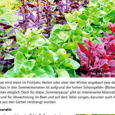
Foto: Flora Press/Ute
nat wird meist im Frühjahr, Herbst oder über den Winter angebaut (wie da
Anbau in den Sommermonaten ist aufgrund der hohen Schossgefahr (Blüte
ten möglich. Doch für diese „Sommer­pause“ gibt es interessante Alternati
und für Abwechslung im Beet und auf dem Teller sorgen, darunter auch A
t aus den Gärten verdrängt wurden.
korativ