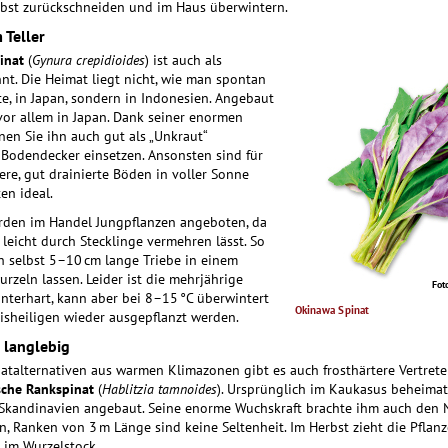
rbst zurückschneiden und im Haus überwintern.
 Teller
inat
(
Gynura crepidioides
) ist auch als
t. Die Heimat liegt nicht, wie man spontan
, in Japan, sondern in Indonesien. Angebaut
vor allem in Japan. Dank seiner enormen
en Sie ihn auch gut als „Unkraut“
Bodendecker einsetzen. Ansonsten sind für
re, gut drainierte Böden in voller Sonne
en ideal.
erden im Handel Jungpflanzen angeboten, da
 leicht durch Stecklinge vermehren lässt. So
 selbst 5–10 cm lange Triebe in einem
rzeln lassen. Leider ist die mehrjährige
Fot
interhart, kann aber bei 8–15 °C überwintert
Okinawa ­Spinat
isheiligen wieder ausgepflanzt werden.
 langlebig
talternativen aus warmen Klimazonen gibt es auch frosthärtere Vertrete
sche Rankspinat
(
Hablitzia tamnoides
). Ursprünglich im Kaukasus beheimat
 Skandinavien angebaut. Seine enorme Wuchskraft brachte ihm auch den
in, Ranken von 3 m Länge sind keine Seltenheit. Im Herbst zieht die Pflan
 im Wurzelstock.