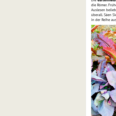
Die
Gartenmeld
die Römer. Früh
Auslesen belie
überall. Säen S
in der Reihe au