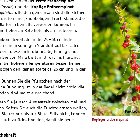
nativen zählen der
Echte Erdbeerspinat
liosum
) und der
Kopfige Erdbeerspinat
apitatum
). Beiden gemeinsam sind die kleinen
 roten und „knubbeligen“ Fruchtstände, die
lättern ebenfalls verwerten können. Ihr
ert eher an Rote Bete als an Erdbeeren.
unkompliziert, denn die 20–60 cm hohe
an einem sonnigen Standort auf fast allen
fern diese nicht übermäßig lehmig sind.
Sie von März bis Juni direkt ins Freiland,
n bei höheren Temperaturen besser keimen.
schen den Reihen sollte ca. 25 cm und in der
 Dünnen Sie die Pflänzchen nach der
ne Düngung ist in der Regel nicht nötig, die
oden sind meist ausreichend.
nen Sie je nach Aussaatzeit zwischen Mai und
n. Sofern Sie auch die Früchte ernten wollen,
Foto: Loch
 Blätter nur bis zur Blüte. Falls nicht, können
n auch zurückschneiden, damit sie neue
Kopfiger Erdbeerspinat
hskraft