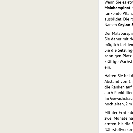
Wenn Sie es et
Malabarspinat
b
rankende Pflanz
ausbildet. Die r
Namen
Ceylon 
Der Malabarspin
Sie daher mit d
möglich bei Te
Sie die Setzlin
sonnigen Platz
kräftige Wachs
ein.
Halten Sie bei 
Abstand von 1 m
die Ranken auf
auch Rankhilfen
Im Gewächshaus
hochleiten, 2 m
Mit der Ernte d
zwei Monate na
ernten, bis die
Nährstoffversor