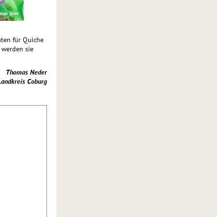
tmar Diez
aten für Quiche
h werden sie
Thomas Neder
Landkreis Coburg