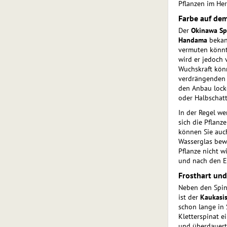
Pflanzen im He
Farbe auf dem
Der
Okinawa Sp
Handama
bekann
vermuten könnte
wird er jedoch 
Wuchskraft könn
verdrängenden 
den Anbau locke
oder Halbschatt
In der Regel w
sich die Pflanze
können Sie auch
Wasserglas bewu
Pflanze nicht w
und nach den E
Frosthart und
Neben den Spina
ist der
Kauka­si
schon lange in
Kletterspinat e
und überdauert