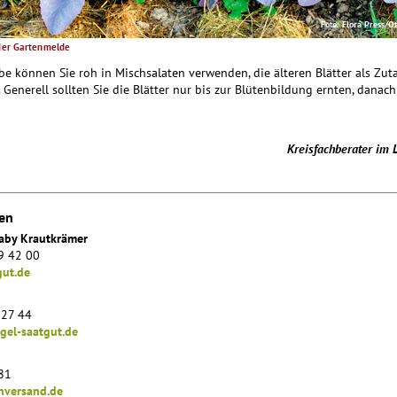
Foto: Flora Press/O
der Gartenmelde
be können Sie roh in Mischsalaten verwenden, die älteren Blätter als Zut
 Generell sollten Sie die Blätter nur bis zur Blütenbildung ernten, danac
Kreisfachberater im 
en
aby Krautkrämer
9 42 00
ut.de
 27 44
gel-saatgut.de
81
nversand.de