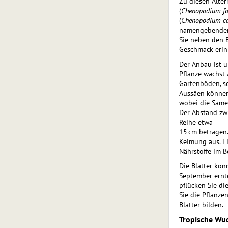
Zu diesen Alter
(
Chenopodium fo
(
Chenopodium c
namengebenden,
Sie neben den B
Geschmack erinn
Der Anbau ist 
Pflanze wächst 
Gartenböden, so
Aussäen können 
wobei die Same
Der Abstand zwi
Reihe etwa
15 cm betragen.
Keimung aus. Ei
Nährstoffe im B
Die Blätter kön
September ernte
pflücken Sie die
Sie die Pflanze
Blätter bilden.
Tropische Wuc