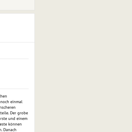
chen
 noch einmal
enscheren
teile. Der grobe
ürste und einem
reste können
n. Danach