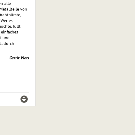
n alle
Metallteile von
rahtbürste,
 Wer es
chte, füllt
 einfaches
t und
 dadurch
Gerrit Viets