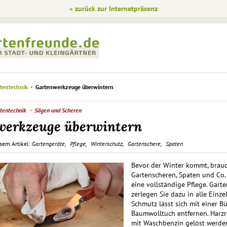
» zurück zur Internetpräsenz
tentechnik
Gartenwerkzeuge überwintern
tentechnik
Sägen und Scheren
werkzeuge überwintern
sem Artikel:
Gartengeräte
Pflege
Winterschutz
Gartenschere
Spaten
Bevor der Winter kommt, brau
Gartenscheren, Spaten und Co.
eine vollständige Pflege. Gart
zerlegen Sie dazu in alle Einzel
Schmutz lässt sich mit einer B
Baumwolltuch entfernen. Harz
mit Waschbenzin gelöst werde