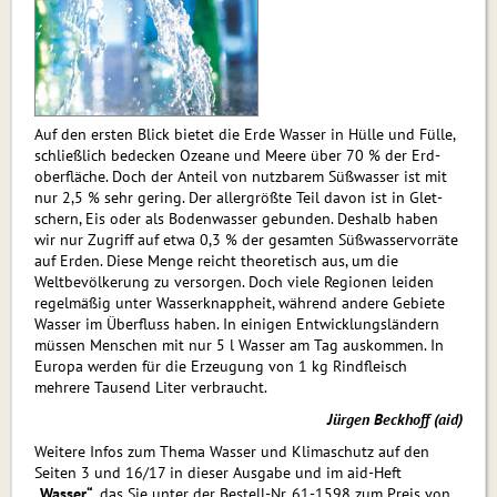
Auf den ersten Blick bietet die Erde Wasser in Hülle und Fülle,
schließlich bedecken Ozeane und Meere über 70 % der Erd­
ober­fläche. Doch der Anteil von nutzbarem Süß­wasser ist mit
nur 2,5 % sehr gering. Der allergrößte Teil davon ist in Glet­
schern, Eis oder als Bodenwasser gebunden. Deshalb haben
wir nur Zugriff auf etwa 0,3 % der gesamten Süß­was­ser­vor­räte
auf Erden. Diese Menge reicht theoretisch aus, um die
Weltbevölkerung zu versorgen. Doch viele Regionen leiden
regelmäßig unter Wasserknappheit, während andere Gebiete
Wasser im Überfluss haben. In einigen Entwicklungsländern
müssen Menschen mit nur 5 l Wasser am Tag auskommen. In
Europa werden für die Erzeugung von 1 kg Rindfleisch
mehrere Tausend Liter verbraucht.
Jürgen Beckhoff (aid)
Weitere Infos zum Thema Wasser und Klimaschutz auf den
Seiten 3 und 16/17 in dieser Ausgabe und im aid-Heft
„Wasser“
, das Sie unter der Bestell-Nr. 61-1598 zum Preis von