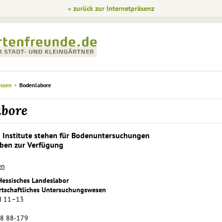
» zurück zur Internetpräsenz
essen
Bodenlabore
abore
 Institute stehen für Bodenuntersuchungen
oben zur Verfügung
en
Hessisches Landeslabor
irtschaftliches Untersuchungswesen
d 11–13
98 88-179