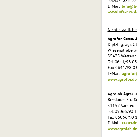
Telefax: 0251/
E-Mail:
lufa@lw
www.lufa-nrw.d
Nicht staatliche
Agrofor Consul
Dipl.-Ing. agr. 
Wiesenstraße 3
35435 Wettenb
Tel. 0641/98 0
Fax 0641/98 0
E-Mail:
agrofor
www.agrofor.de
Agrolab Agrar 
Breslauer Straß
31157 Sarstedt
Tel. 05066/90 
Fax 05066/90 
E-Mail:
sarsted
www.agrolab.d