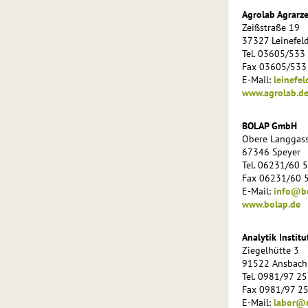
Agrolab Agrar
Zeißstraße 19
37327 Leinefel
Tel. 03605/533
Fax 03605/533
E-Mail:
leinefe
www.agrolab.d
BOLAP GmbH
Obere Langgas
67346 Speyer
Tel. 06231/60 
Fax 06231/60 
E-Mail:
info@bo
www.bolap.de
Analytik Instit
Ziegelhütte 3
91522 Ansbach
Tel. 0981/97 25
Fax 0981/97 25
E-Mail:
labor@ri