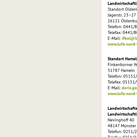
Landwirtschaft
Standort Olden
Jägerstr. 23–27
26121 Oldenbu
Telefon: 0441/
Telefax: 0441/
E-Mail:
ifbol@l
www.lufa-nord-
Standort Hamel
Finkenborner W
31787 Hameln
Telefon: 05151
Telefax: 05151
E-Mail:
doris.g
www.lufa-nord-
Landwirtschaft
Landwirtschaft
Nevinghoff 40
48147 Münster 
Telefon: 0251/