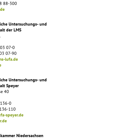
98 88-300
.de
liche Untersuchungs- und
alt der LMS
1
203 07-0
203 07-90
s-lufa.de
e
liche Untersuchungs- und
alt Speyer
se 40
/136-0
/136-110
fa-speyer.de
r.de
skammer Niedersachsen