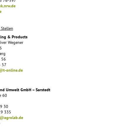
23 76-597
k.nrw.de
e
 Stellen
ting & Products
Oliver Wegener
6
erg
3 56
3 57
@t-online.de
und Umwelt GmbH – Sarstedt
e 60
19 30
19 335
t@agrolab.de
e