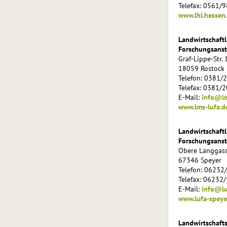
Telefax: 0561/
www.lhl.hessen
Landwirtschaft
Forschungsanst
Graf-Lippe-Str. 
18059 Rostock
Telefon: 0381/
Telefax: 0381/
E-Mail:
info@lm
www.lms-lufa.d
Landwirtschaft
Forschungsanst
Obere Langgas
67346 Speyer
Telefon: 06232
Telefax: 06232
E-Mail:
info@lu
www.lufa-speye
Landwirtschaft