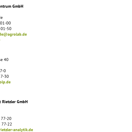
zentrum GmbH
de
 01-00
 01-50
lde@agrolab.de
e
se 40
57-0
57-30
lp.de
ut Rietzler GmbH
 77-20
 77-22
etzler-analytik.de