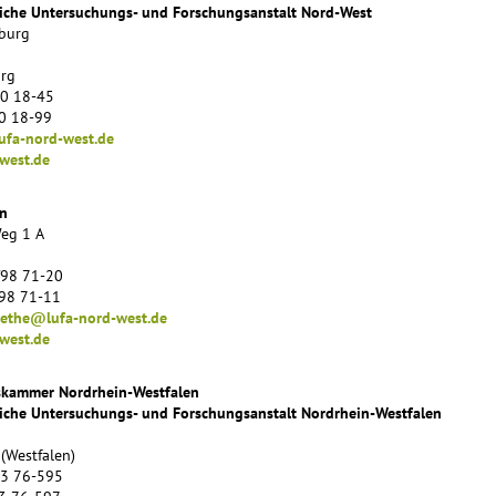
liche Untersuchungs- und Forschungsanstalt Nord-West
burg
rg
80 18-45
80 18-99
ufa-nord-west.de
west.de
n
eg 1 A
/98 71-20
/98 71-11
oethe@lufa-nord-west.de
west.de
skammer Nordrhein-Westfalen
liche Untersuchungs- und Forschungsanstalt Nordrhein-Westfalen
(Westfalen)
23 76-595