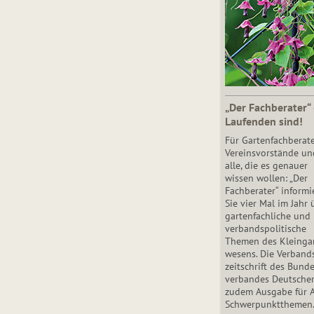
„Der Fachberater“
Laufenden sind!
Für Gartenfachberate
Vereinsvorstände un
alle, die es genauer
wissen wollen: „Der
Fachberater“ informi
Sie vier Mal im Jahr 
gartenfachliche und
verbandspolitische
Themen des Klein­gar
wesens. Die Ver­band
zeit­schrift des Bun­d
ver­ban­des Deutsche
zudem Ausgabe für 
Schwer­punkt­the­men