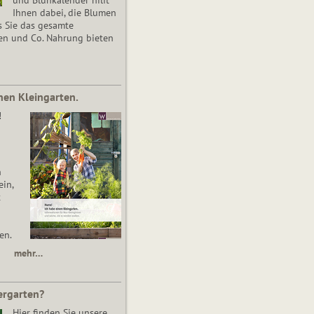
Ihnen dabei, die Blumen
s Sie das gesamte
en und Co. Nahrung bieten
nen Kleingarten.
!
n
in,
t
en.
mehr…
ergarten?
Hier finden Sie unsere