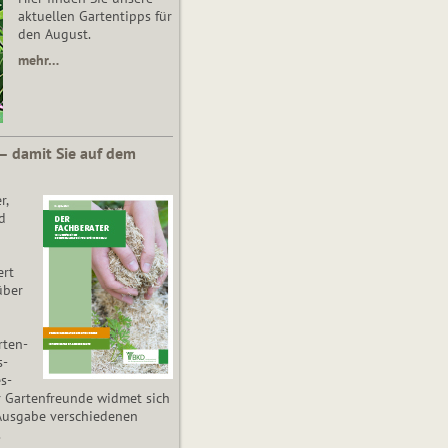
aktuellen Gartentipps für
den August.
mehr…
 – damit Sie auf dem
r,
d
ert
über
­ten­
s­
es­
r Gartenfreunde widmet sich
Ausgabe verschiedenen
.