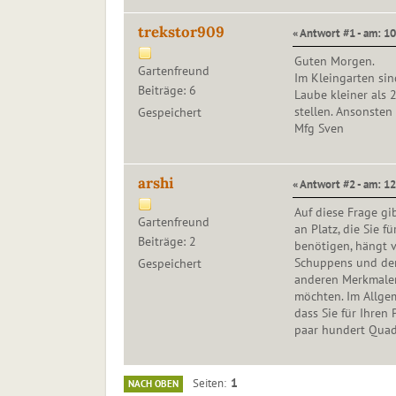
trekstor909
« Antwort #1 - am: 10
Guten Morgen.
Gartenfreund
Im Kleingarten sin
Beiträge: 6
Laube kleiner als
stellen. Ansonsten
Gespeichert
Mfg Sven
arshi
« Antwort #2 - am: 1
Auf diese Frage gi
Gartenfreund
an Platz, die Sie 
Beiträge: 2
benötigen, hängt v
Schuppens und der
Gespeichert
anderen Merkmalen
möchten. Im Allgem
dass Sie für Ihren
paar hundert Quad
1
Seiten
NACH OBEN