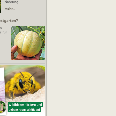
Nahrung.
mehr…
bstgarten?
re
s für