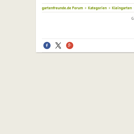
gartenfreunde.de Forum
»
Kategorien
»
Kleingarten
G