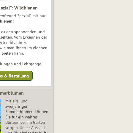
ezial“: Wildbienen
enfreund Spezial“ mit nur
bienen!
e zu den spannenden und
nsekten. Vom Erkennen der
Arten bis hin zu
 wie man ihnen im eigenen
 bieten kann.
ulungen und Lehrgänge.
os & Bestellung
mmerblumen
Mit ein- und
zweijährigen
Sommerblumen können
Sie für ein wahres
Blütenmeer im Garten
sorgen. Unser Aussaat-
und Blühkalender hilft