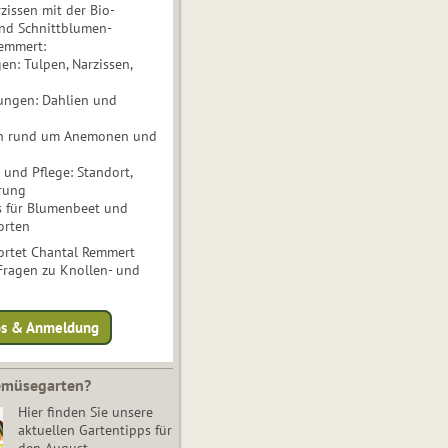
issen mit der Bio-
nd Schnittblumen-
Remmert:
n: Tulpen, Narzissen,
ungen: Dahlien und
n rund um Anemonen und
und Pflege: Standort,
rung
s für Blumenbeet und
orten
rtet Chantal Remmert
 Fragen zu Knollen- und
fos & Anmeldung
Gemüsegarten?
Hier finden Sie unsere
aktuellen Gartentipps für