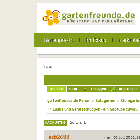
Gartenpraxis
Im Fokus
Marktplat
Forum
Übersicht
Suche
Einloggen
Registrieren
gartenfreunde.de Forum
»
Kategorien
»
Kleingarte
»
Laube und Geräteschuppen - ein Gebäude zuviel?
1
Seiten
NACH UNTEN
seb2688
« am: 07. Juli 2022, 1