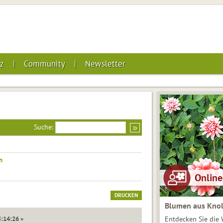
z
Community
Newsletter
Suche:
n
DRUCKEN
Blumen aus Knol
5:14:26 »
Entdecken Sie die 