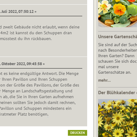
. Juli 2022, 07:50:12 »
d zweit Gebäude nicht erlaubt, wenn deine
 24m2 ist kannst du den Schuppen dran
Unsere Gartensch
 müsstest du ihn rückbauen.
Sie sind auf der Suc
nach Besonderheiten
Ihren Garten? Dann
schauen Sie sich do
2. Oktober 2022, 09:45:58 »
mal unsere
Gartenschätze an.
bt es keine endgültige Antwort. Die Menge
für Ihren Pavillon und Ihren Schuppen
mehr…
on der Größe des Pavillons, der Größe des
 Menge an Landschaftsgestaltung und
Der Blühkalender 
 ab, die Sie in Ihren Garten aufnehmen
einen sollten Sie jedoch damit rechnen,
 Pavillon und Schuppen mindestens ein
ratmeter Platz benötigen
.
DRUCKEN