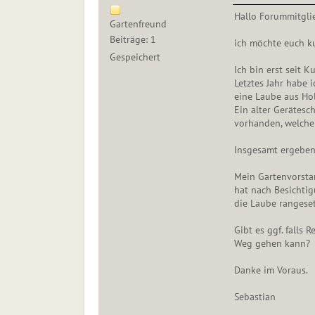
Hallo Forummitglie
Gartenfreund
Beiträge: 1
ich möchte euch ku
Gespeichert
Ich bin erst seit K
Letztes Jahr habe
eine Laube aus Hol
Ein alter Gerätes
vorhanden, welchen
Insgesamt ergeben
Mein Gartenvorstan
hat nach Besichti
die Laube rangeset
Gibt es ggf. falls
Weg gehen kann?
Danke im Voraus.
Sebastian