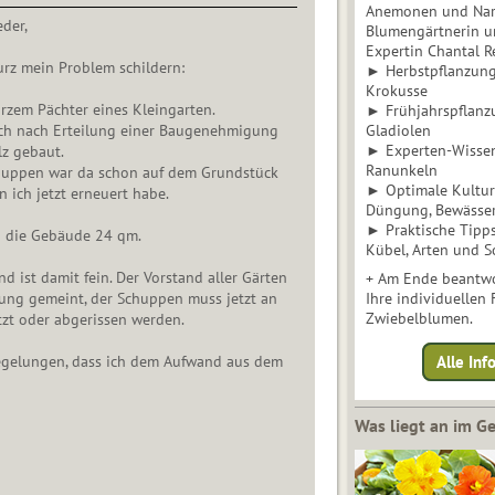
Anemonen und Narz
der,
Blumengärtnerin u
Expertin Chantal 
rz mein Problem schildern:
► Herbstpflanzunge
Krokusse
urzem Pächter eines Kleingarten.
► Frühjahrspflanz
 ich nach Erteilung einer Baugenehmigung
Gladiolen
► Experten-Wisse
z gebaut.
Ranunkeln
chuppen war da schon auf dem Grundstück
► Optimale Kultur 
 ich jetzt erneuert habe.
Düngung, Bewässe
► Praktische Tipp
 die Gebäude 24 qm.
Kübel, Arten und S
d ist damit fein. Der Vorstand aller Gärten
+ Am Ende beantwo
gung gemeint, der Schuppen muss jetzt an
Ihre individuellen
Zwiebelblumen.
zt oder abgerissen werden.
 Regelungen, dass ich dem Aufwand aus dem
Alle In
Was liegt an im 