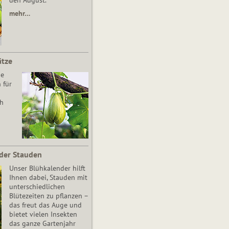
den August.
mehr…
ätze
he
 für
ch
der Stauden
Unser Blühkalender hilft
Ihnen dabei, Stauden mit
unterschiedlichen
Blütezeiten zu pflanzen –
das freut das Auge und
bietet vielen Insekten
das ganze Gartenjahr