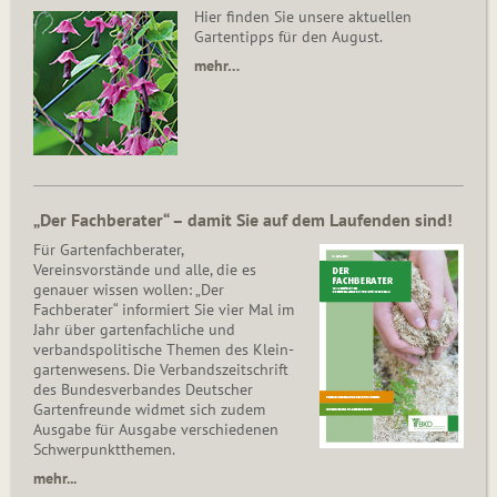
Hier finden Sie unsere aktuellen
Gartentipps für den August.
mehr…
„Der Fachberater“ – damit Sie auf dem Laufenden sind!
Für Gartenfachberater,
Vereinsvorstände und alle, die es
genauer wissen wollen: „Der
Fachberater“ informiert Sie vier Mal im
Jahr über gartenfachliche und
verbandspolitische Themen des Klein­
gar­ten­wesens. Die Ver­bands­zeit­schrift
des Bun­des­ver­ban­des Deutscher
Gartenfreunde widmet sich zudem
Ausgabe für Ausgabe verschiedenen
Schwer­punkt­the­men.
mehr...