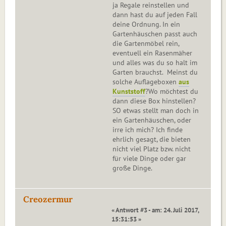
ja Regale reinstellen und
dann hast du auf jeden Fall
deine Ordnung. In ein
Gartenhäuschen passt auch
die Gartenmöbel rein,
eventuell ein Rasenmäher
und alles was du so halt im
Garten brauchst. Meinst du
solche Auflageboxen
aus
Kunststoff
?Wo möchtest du
dann diese Box hinstellen?
SO etwas stellt man doch in
ein Gartenhäuschen, oder
irre ich mich? Ich finde
ehrlich gesagt, die bieten
nicht viel Platz bzw. nicht
für viele Dinge oder gar
große Dinge.
Creozermur
« Antwort #3 - am: 24. Juli 2017,
15:31:53 »