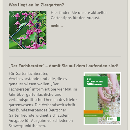
Was liegt an im Ziergarten?
Hier finden Sie unsere aktuellen
Gartentipps für den August.
mehr…
„Der Fachberater“ – damit Sie auf dem Laufenden sind!
Für Gartenfachberater,
Vereinsvorstände und alle, die es
genauer wissen wollen: „Der
Fachberater“ informiert Sie vier Mal im
Jahr über gartenfachliche und
verbandspolitische Themen des Klein­
gar­ten­wesens. Die Ver­bands­zeit­schrift
des Bun­des­ver­ban­des Deutscher
Gartenfreunde widmet sich zudem
Ausgabe für Ausgabe verschiedenen
Schwer­punkt­the­men.