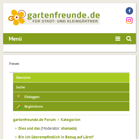
Menü
Forum
Übersicht
Suche
Einloggen
Registrieren
gartenfreunde.de Forum
»
Kategorien
»
Dies und das
(Moderator:
shamada
)
»
Bin ich überempfindlich in Bezug auf Lärm?