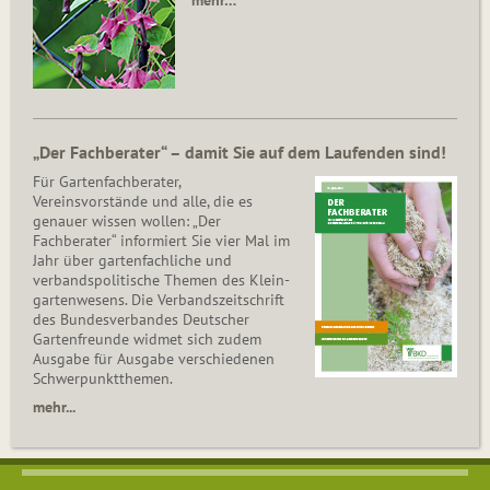
mehr…
„Der Fachberater“ – damit Sie auf dem Laufenden sind!
Für Gartenfachberater,
Vereinsvorstände und alle, die es
genauer wissen wollen: „Der
Fachberater“ informiert Sie vier Mal im
Jahr über gartenfachliche und
verbandspolitische Themen des Klein­
gar­ten­wesens. Die Ver­bands­zeit­schrift
des Bun­des­ver­ban­des Deutscher
Gartenfreunde widmet sich zudem
Ausgabe für Ausgabe verschiedenen
Schwer­punkt­the­men.
mehr...