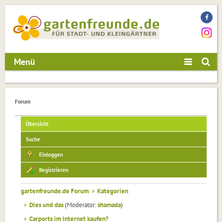
Menü
Forum
Übersicht
Suche
Einloggen
Registrieren
gartenfreunde.de Forum
»
Kategorien
»
Dies und das
(Moderator:
shamada
)
»
Carports im Internet kaufen?