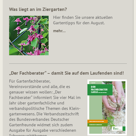
Was liegt an im Ziergarten?
Hier finden Sie unsere aktuellen
Gartentipps für den August.
mehr…
„Der Fachberater“ – damit Sie auf dem Laufenden sind!
Für Gartenfachberater,
Vereinsvorstände und alle, die es
genauer wissen wollen: „Der
Fachberater“ informiert Sie vier Mal im
Jahr über gartenfachliche und
verbandspolitische Themen des Klein­
gar­ten­wesens. Die Ver­bands­zeit­schrift
des Bun­des­ver­ban­des Deutscher
Gartenfreunde widmet sich zudem
Ausgabe für Ausgabe verschiedenen
Schwer­punkt­the­men.