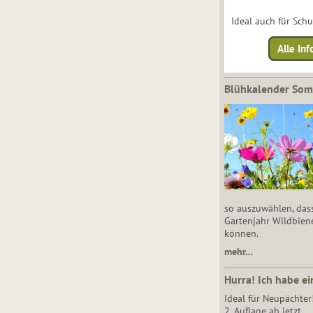
Ideal auch für Sch
Alle Inf
Blühkalender So
so auszuwählen, das
Gartenjahr Wildbien
können.
mehr…
Hurra! Ich habe ei
Ideal für Neupächter
2. Auflage ab jetzt