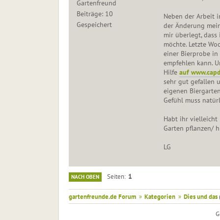
Gartenfreund
Beiträge: 10
Neben der Arbeit i
Gespeichert
der Änderung mein
mir überlegt, dass
möchte. Letzte Woc
einer Bierprobe in
empfehlen kann. U
Hilfe
auf www.capd
sehr gut gefallen 
eigenen Biergarten
Gefühl muss natürli
Habt ihr vielleicht
Garten pflanzen/ h
LG
1
Seiten
NACH OBEN
gartenfreunde.de Forum
»
Kategorien
»
Dies und das
G