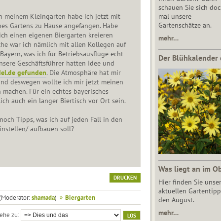
schauen Sie sich do
n meinem Kleingarten habe ich jetzt mit
mal unsere
Gartenschätze an.
es Gartens zu Hause angefangen. Habe
 ich einen eigenen Biergarten kreieren
mehr…
he war ich nämlich mit allen Kollegen auf
 Bayern, was ich für Betriebsausflüge echt
Der Blühkalender 
nsere Geschäftsführer hatten Idee und
el.de gefunden
. Die Atmosphäre hat mir
und deswegen wollte ich mir jetzt meinen
 machen. Für ein echtes bayerisches
ch auch ein langer Biertisch vor Ort sein.
 noch Tipps, was ich auf jeden Fall in den
instellen/ aufbauen soll?
Was liegt an im O
DRUCKEN
Hier finden Sie unse
aktuellen Gartentipp
(Moderator:
shamada
)
»
Biergarten
den August.
mehr…
ehe zu