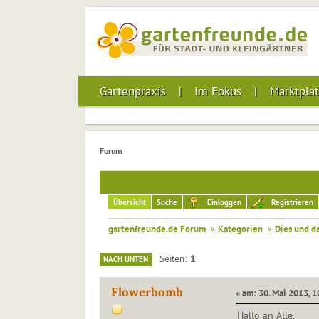
Gartenpraxis
Im Fokus
Marktplat
Forum
Übersicht
Suche
Einloggen
Registrieren
gartenfreunde.de Forum
»
Kategorien
»
Dies und d
1
Seiten
NACH UNTEN
Flowerbomb
« am: 30. Mai 2013, 1
Hallo an Alle,