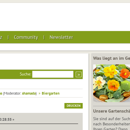
z
Community
Newsletter
Was liegt an im 
Suche:
as
(Moderator:
shamada
)
»
Biergarten
DRUCKEN
Unsere Gartensch
Sie sind auf der Suc
0:28:55 »
nach Besonderheiten
Ihren Garten? Dann