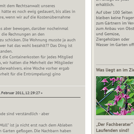
erhältlich.
mit dem Rechtsanwalt unseres
hätte es noch ewig gedauert, bis alles in
Auf über 100 Seiten
re, wenn wir auf die Kostenübernahme
bleiben keine Frage
zum Gärtnern im Vere
ns aber bewogen, darüber nocheinmal
zum Anbau von Obs
und Gemüse,
 die Rechnungen an den
Ziergehölzen oder
 zu schicken. Die Wohnung musste ja auch
Wasser im Garten off
er hat das wohl bezahlt?? Das Ding ist
tanden.
 die Containerkosten für jedes Mitglied
n, wir hatten die Mehrheit der Mitglieder
ederwahlvers. eine Woche vorher ergab
Was liegt an im Zi
rheit für die Entrümpelung) gino
. Februar 2011, 12:29:27 »
de sind verständlich - aber
„Der Fachberater“
Müll" ist ja nicht erst nach dem Ableben
Laufenden sind!
en Garten geflogen. Die Nachbarn haben