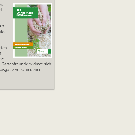
r,
d
ert
über
­ten­
s­
es­
r Gartenfreunde widmet sich
Ausgabe verschiedenen
.