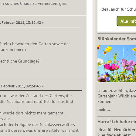
in solches Chaos zu vermeiden. gino
Ideal auch für Sch
Alle Inf
. Februar 2011, 13:12:42 »
Blühkalender So
 Verein) bewogen den Garten sowie das
m anzunehmen?
rechtliche Grundlage?
. Februar 2011, 09:24:43 »
so auszuwählen, das
 uns war der Zustand des Gartens, die
Gartenjahr Wildbien
ie Nachbarn und natürlich für das Bild
können.
mehr…
n wurde dort nichts mehr gemacht,
s aus.
Hurra! Ich habe ei
ach der Freigabe des Nachlassverwalters
Ideal für Neupächter
usmaß dessen, was uns erwartete, war nicht
2. Auflage ab jetzt