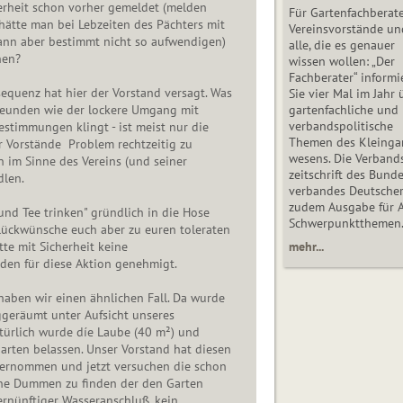
erheit schon vorher gemeldet (melden
Für Gartenfachberate
 hätte man bei Lebzeiten des Pächters mit
Vereinsvorstände un
dann aber bestimmt nicht so aufwendigen)
alle, die es genauer
nen?
wissen wollen: „Der
Fachberater“ informi
sequenz hat hier der Vorstand versagt. Was
Sie vier Mal im Jahr 
freunden wie der lockere Umgang mit
gartenfachliche und
verbandspolitische
estimmungen klingt - ist meist nur die
Themen des Klein­gar
r Vorstände Problem rechtzeitig zu
wesens. Die Ver­band
 im Sinne des Vereins (und seiner
zeit­schrift des Bun­d
dlen.
ver­ban­des Deutsche
zudem Ausgabe für 
 und Tee trinken" gründlich in die Hose
Schwer­punkt­the­men
lückwünsche euch aber zu euren toleraten
tte mit Sicherheit keine
mehr...
den für diese Aktion genehmigt.
haben wir einen ähnlichen Fall. Da wurde
geräumt unter Aufsicht unseres
türlich wurde díe Laube (40 m²) und
arten belassen. Unser Vorstand hat diesen
ernommen und jetzt versuchen die schon
eine Dummen zu finden der den Garten
rnünftiger Wasseranschluß, kein