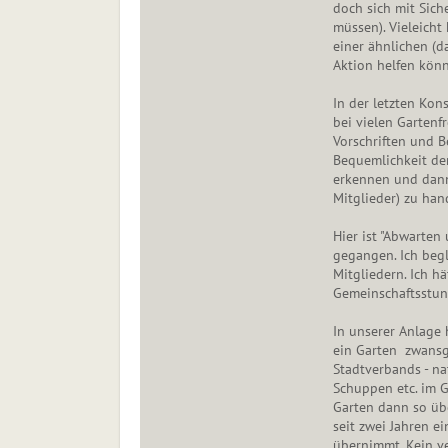
doch sich mit Sich
müssen). Vieleicht
einer ähnlichen (
Aktion helfen kön
In der letzten Kon
bei vielen Garten
Vorschriften und B
Bequemlichkeit de
erkennen und dann
Mitglieder) zu han
Hier ist "Abwarten
gegangen. Ich beg
Mitgliedern. Ich hä
Gemeinschaftsstun
In unserer Anlage 
ein Garten zwansg
Stadtverbands - na
Schuppen etc. im G
Garten dann so üb
seit zwei Jahren 
übernimmt. Kein ve