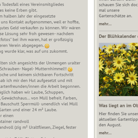
Todesfall eines Vereinsmitgliedes
schauen Sie sich do
es keine Erben gibt.
mal unsere
Gartenschätze an.
 halben Jahr der eingesetzte
 uns Kontakt aufgenommen, weil er hoffte,
mehr…
gutes Geld verkaufen zu können. Wir wären
iese Lösung sehr froh gewesen- nachdem
Der Blühkalender 
tfotos" bei ihm waren, hat er großzügig
eren Verein abgegegen.
ng wurde klar, was auf uns zukommt.
lten sich angesichts der Unmengen uralter
Schrauben- Nagel- Mutternhimmel!!
oche und keinem sichtbaren Fortschritt
ab ich mir den Hut aufgesetzt und mit
Gartenfreunden/innen die Arbeit begonnen.
äglich haben wir Laube, Schuppen,
Gewächshaus... von Müll befreit. Farben,
t, Bauschutt Sperrmüll- unendlich viel Müll
Was liegt an im O
arten und einer 24 m² Laube.
Hier finden Sie unse
r einen
aktuellen Gartentipp
tainer randvoll
den August.
ndvoll (zig m² Uraltfliesen, Ziegel, fester
mehr…