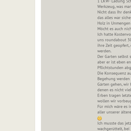
1 LKW- Ladung Schro
Werkzeug, was man
Nicht dass Ihr denk
das alles war sich
Holz in Unmengen 
Möcht es auch nic
Ich hatte Kostenvo
uns roundabout 30
ihre Zeit geopfert
werden.
Der Garten selbst 
aber er ist eben e
Pflichtstunden abg
Die Konsequenz aus
Begehung werden w
Gärten gehen, wir 
denen es nicht vie
Erben tragen letzt
wollen wir vorbeu
Für mich wäre es i
aller unserer älte
Ich musste das jet
wachgerüttelt, bei