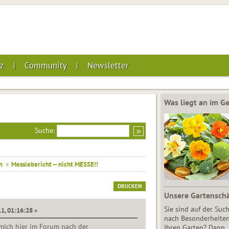
z
Community
Newsletter
Was liegt an im 
Suche:
n
»
Messiebericht -- nicht MESSE!!
DRUCKEN
Unsere Gartensch
Sie sind auf der Suc
1, 01:16:28 »
nach Besonderheiten
 mich hier im Forum nach der
Ihren Garten? Dann