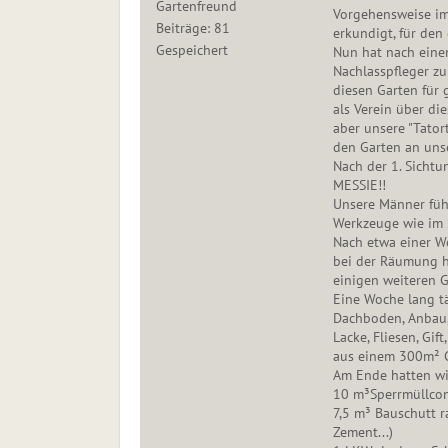
Gartenfreund
Vorgehensweise im 
Beiträge: 81
erkundigt, für den 
Gespeichert
Nun hat nach einem
Nachlasspfleger zu
diesen Garten für 
als Verein über d
aber unsere "Tator
den Garten an uns
Nach der 1. Sichtu
MESSIE!!
Unsere Männer füh
Werkzeuge wie im 
Nach etwa einer W
bei der Räumung h
einigen weiteren 
Eine Woche lang t
Dachboden, Anbau, 
Lacke, Fliesen, Gif
aus einem 300m² G
Am Ende hatten wi
10 m³Sperrmüllcon
7,5 m³ Bauschutt ra
Zement...)