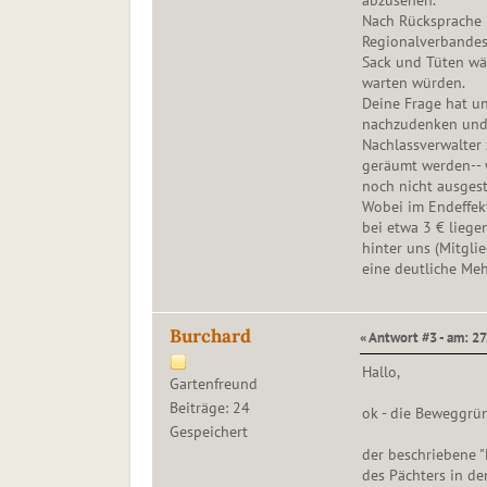
abzusehen.
Nach Rücksprache 
Regionalverbandes 
Sack und Tüten wä
warten würden.
Deine Frage hat u
nachzudenken und
Nachlassverwalter
geräumt werden-- w
noch nicht ausges
Wobei im Endeffekt
bei etwa 3 € liege
hinter uns (Mitgli
eine deutliche Meh
Burchard
« Antwort #3 - am: 27
Hallo,
Gartenfreund
Beiträge: 24
ok - die Beweggrün
Gespeichert
der beschriebene "
des Pächters in d