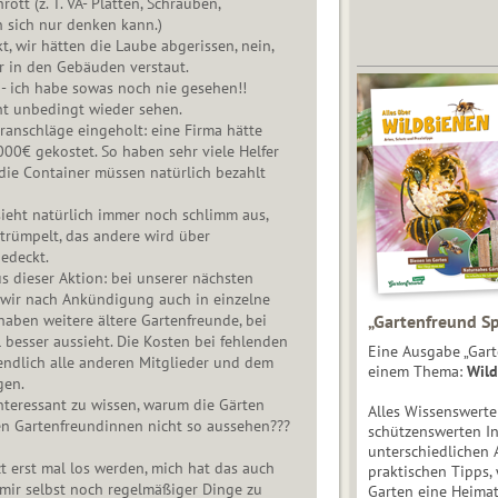
tt (z. T. VA- Platten, Schrauben,
 sich nur denken kann.)
t, wir hätten die Laube abgerissen, nein,
er in den Gebäuden verstaut.
- ich habe sowas noch nie gesehen!!
ht unbedingt wieder sehen.
ranschläge eingeholt: eine Firma hätte
00€ gekostet. So haben sehr viele Helfer
, die Container müssen natürlich bezahlt
sieht natürlich immer noch schlimm aus,
ntrümpelt, das andere wird über
edeckt.
 dieser Aktion: bei unserer nächsten
ir nach Ankündigung auch in einzelne
haben weitere ältere Gartenfreunde, bei
„Gartenfreund Sp
l besser aussieht. Die Kosten bei fehlenden
Eine Ausgabe „Gart
endlich alle anderen Mitglieder und dem
einem Thema:
Wild
gen.
nteressant zu wissen, warum die Gärten
Alles Wissenswert
ren Gartenfreundinnen nicht so aussehen???
schützenswerten I
unterschiedlichen 
zt erst mal los werden, mich hat das auch
praktischen Tipps,
 mir selbst noch regelmäßiger Dinge zu
Garten eine Heimat