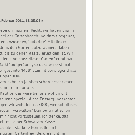
. Februar 2011, 18:03:03 »
gebe dir insofern Recht: wir haben uns in
n bei der Gartenbegehung damit begnügt,
en anzusehen, "loddrige" Mitglieder
ordern, den Garten aufzuräumen. Haben
t, bis zu denen das zu erledigen ist. Wir
liert und spez. dieser Gartenfreund hat
rkt" aufgeräumt, so dass wir erst mal
Der gesamte "Müll" stammt vorwiegend
aus
huppen usw.
en habe ich ja oben schon beschrieben:
eine Lehre für uns.
Kaution:das wäre bei uns wohl nicht
nn man speziell diese Entsorgungskosten
 lägen wir wohl bei ca. 500€, wer soll dieses
liedern verwalten? Den bürokratischen
ir nicht vorzustellen. Ich denke, das
keit mit einer Schwarzen Kasse.
as über stärkere Kontrollen mit
ligter Gartenfreunde, die nicht im