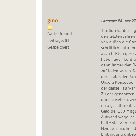
gino
« Antwort #4 - am: 27
Tja, Burchard, ich 
Gartenfreund
den letzten Jahre
Beiträge: 81
von außen die Gärt
Gespeichert
schriftlich aufzuf
auch Fristen gesetz
haben auch kontrol
dann immer den "Ma
zufrieden waren. 
der Laube, den Sc
Unsere Konsequenz
der ganze Fall war 
Zu der genannten 
durchzusetzen, we
im o.g. Fall sieht,
Geld bei 130 Mitg
Aufwand wage ich m
hätte viel Ähnlich
Nein, wir machen d
Einbindung unbetei