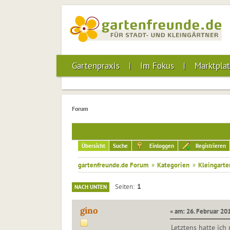
Gartenpraxis
Im Fokus
Marktplat
Forum
Übersicht
Suche
Einloggen
Registrieren
gartenfreunde.de Forum
»
Kategorien
»
Kleingarte
1
Seiten
NACH UNTEN
gino
« am: 26. Februar 201
Letztens hatte ich