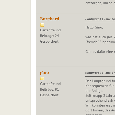
entsorgen, um so e
Burchard
« Antwort #1 - am: 26
Hallo Gino,
Gartenfreund
Beiträge: 24
was hat euch (als
Gespeichert
"fremde" Eigentu
Gab es dafür eine 
gino
« Antwort #2 - am: 27
Der Hauptgrund für
Gartenfreund
Konsequenzen für d
Beiträge: 81
der Anlage.
Gespeichert
Seit knapp 2 Jahre
entsprechend sah e
Wir konnten erst n
dort hinein, das A