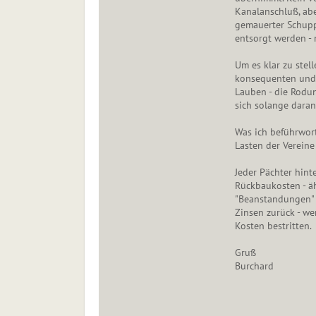
Kanalanschluß, abe
gemauerter Schup
entsorgt werden - 
Um es klar zu stell
konsequenten und 
Lauben - die Rodun
sich solange daran
Was ich beführwort
Lasten der Vereine
Jeder Pächter hint
Rückbaukosten - äh
"Beanstandungen" b
Zinsen zurück - we
Kosten bestritten.
Gruß
Burchard