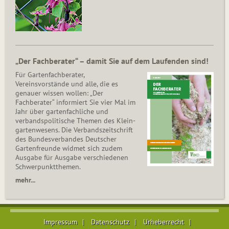
„Der Fachberater“ – damit Sie auf dem Laufenden sind!
Für Gartenfachberater,
Vereinsvorstände und alle, die es
genauer wissen wollen: „Der
Fachberater“ informiert Sie vier Mal im
Jahr über gartenfachliche und
verbandspolitische Themen des Klein­
gar­ten­wesens. Die Ver­bands­zeit­schrift
des Bun­des­ver­ban­des Deutscher
Gartenfreunde widmet sich zudem
Ausgabe für Ausgabe verschiedenen
Schwer­punkt­the­men.
mehr...
Impressum
Datenschutz
Urheberrecht