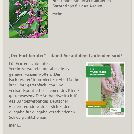
Hier finden Sie unsere aktuellen
Gartentipps für den August.
mehr…
„Der Fachberater“ – damit Sie auf dem Laufenden sind!
Für Gartenfachberater,
Vereinsvorstände und alle, die es
genauer wissen wollen: „Der
Fachberater“ informiert Sie vier Mal im
Jahr über gartenfachliche und
verbandspolitische Themen des Klein­
gar­ten­wesens. Die Ver­bands­zeit­schrift
des Bun­des­ver­ban­des Deutscher
Gartenfreunde widmet sich zudem
Ausgabe für Ausgabe verschiedenen
Schwer­punkt­the­men.
mehr...