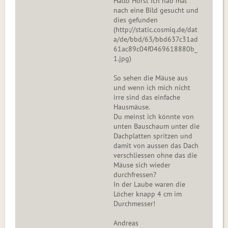
Hallo Horst ich hab mal
nach eine Bild gesucht und
dies gefunden
(http://static.cosmiq.de/dat
a/de/bbd/63/bbd637c31ad
61ac89c04f0469618880b_
1.jpg)
So sehen die Mäuse aus
und wenn ich mich nicht
irre sind das einfache
Hausmäuse.
Du meinst ich könnte von
unten Bauschaum unter die
Dachplatten spritzen und
damit von aussen das Dach
verschliessen ohne das die
Mäuse sich wieder
durchfressen?
In der Laube waren die
Löcher knapp 4 cm im
Durchmesser!
Andreas