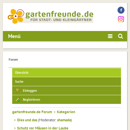
Menü
Forum
Übersicht
Suche
Einloggen
Registrieren
gartenfreunde.de Forum
»
Kategorien
»
Dies und das
(Moderator:
shamada
)
»
Schutz vor Mäusen in der Laube