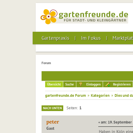
Gartenpraxis
Im Fokus
Marktplat
Forum
Übersicht
Suche
Einloggen
Registrieren
gartenfreunde.de Forum
»
Kategorien
»
Dies und d
1
Seiten
NACH UNTEN
peter
« am: 19. September 
Gast
Haben in Köln eine