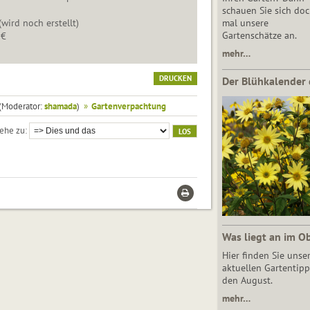
schauen Sie sich do
(wird noch erstellt)
mal unsere
Gartenschätze an.
 €
mehr…
DRUCKEN
Der Blühkalender 
(Moderator:
shamada
)
»
Gartenverpachtung
ehe zu
Was liegt an im O
Hier finden Sie unse
aktuellen Gartentipp
den August.
mehr…