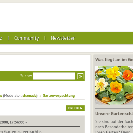
z
Community
Newsletter
Was liegt an im 
Suche:
as
(Moderator:
shamada
)
»
Gartenverpachtung
DRUCKEN
Unsere Gartensch
Sie sind auf der Suc
2008, 17:56:00 »
nach Besonderheiten
n Garten zu verpachte.
Ihren Garten? Dann