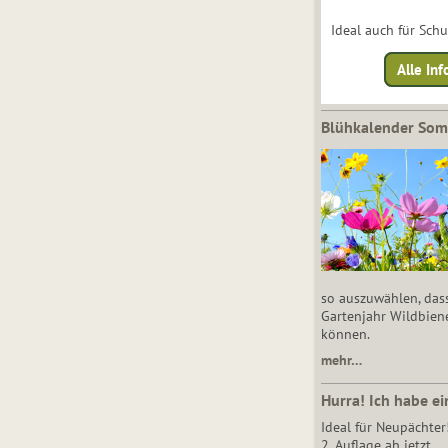
Ideal auch für Sch
Alle Inf
Blühkalender So
so auszuwählen, das
Gartenjahr Wildbien
können.
mehr…
Hurra! Ich habe ei
Ideal für Neupächter
2. Auflage ab jetzt