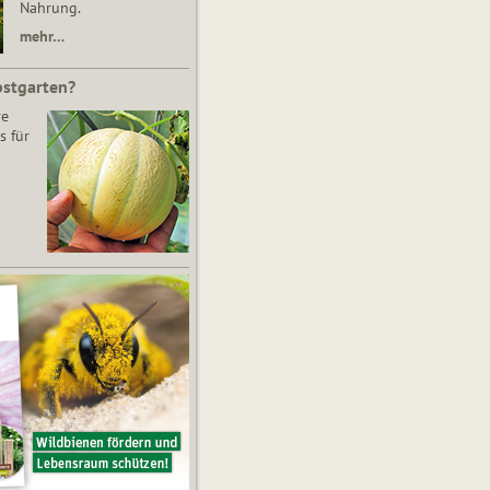
Nahrung.
mehr…
bstgarten?
re
s für