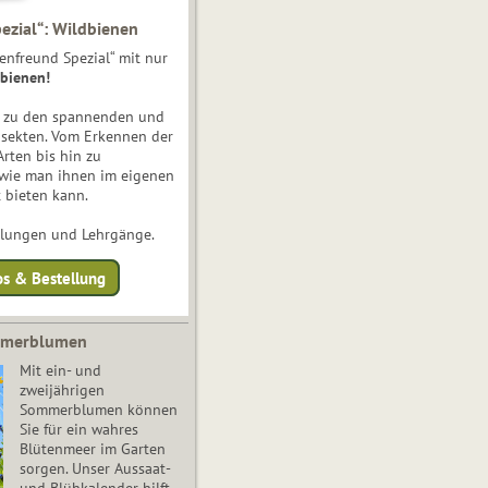
ezial“: Wildbienen
enfreund Spezial“ mit nur
bienen!
e zu den spannenden und
nsekten. Vom Erkennen der
Arten bis hin zu
 wie man ihnen im eigenen
 bieten kann.
ulungen und Lehrgänge.
os & Bestellung
mmerblumen
Mit ein- und
zweijährigen
Sommerblumen können
Sie für ein wahres
Blütenmeer im Garten
sorgen. Unser Aussaat-
und Blühkalender hilft