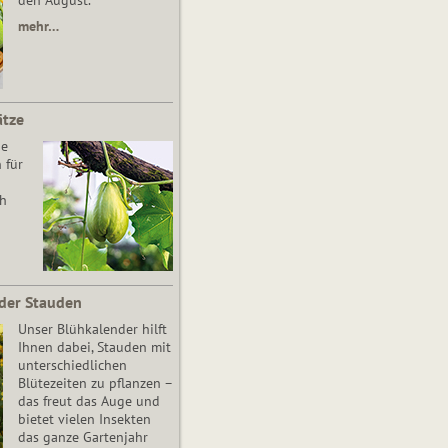
den August.
mehr…
ätze
he
 für
ch
der Stauden
Unser Blühkalender hilft
Ihnen dabei, Stauden mit
unterschiedlichen
Blütezeiten zu pflanzen –
das freut das Auge und
bietet vielen Insekten
das ganze Gartenjahr