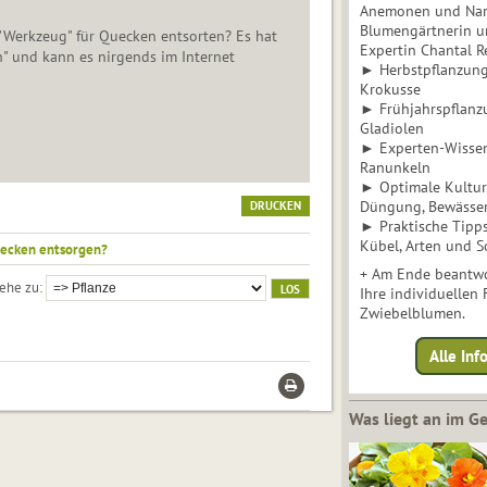
Anemonen und Narz
Blumengärtnerin u
"Werkzeug" für Quecken entsorten? Es hat
Expertin Chantal 
" und kann es nirgends im Internet
► Herbstpflanzunge
Krokusse
► Frühjahrspflanz
Gladiolen
► Experten-Wisse
Ranunkeln
► Optimale Kultur 
Düngung, Bewässe
DRUCKEN
► Praktische Tipp
Kübel, Arten und S
ecken entsorgen?
+ Am Ende beantwo
ehe zu
Ihre individuellen
Zwiebelblumen.
Alle In
Was liegt an im 