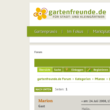
Gartenpraxis
Im Fokus
Marktplat
Forum
Übersicht
Suche
Einloggen
Registrieren
gartenfreunde.de Forum
»
Kategorien
»
Pflanze
»
1
Seiten
NACH UNTEN
Marion
« am: 24. Juli 2008, 1
Gast
Hallo,