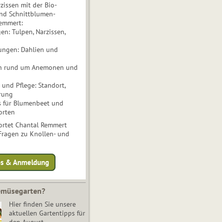
issen mit der Bio-
nd Schnittblumen-
Remmert:
n: Tulpen, Narzissen,
ungen: Dahlien und
n rund um Anemonen und
und Pflege: Standort,
rung
s für Blumenbeet und
orten
rtet Chantal Remmert
 Fragen zu Knollen- und
fos & Anmeldung
Gemüsegarten?
Hier finden Sie unsere
aktuellen Gartentipps für