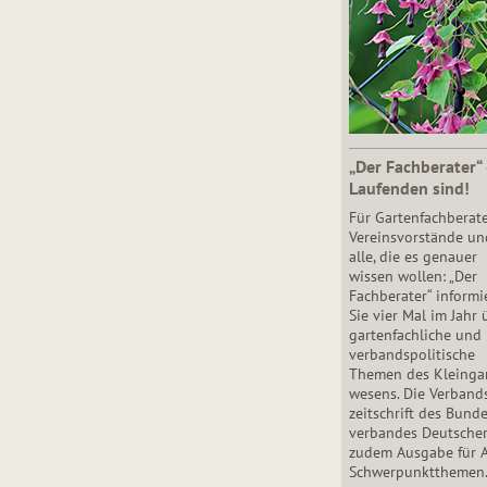
„Der Fachberater“
Laufenden sind!
Für Gartenfachberate
Vereinsvorstände un
alle, die es genauer
wissen wollen: „Der
Fachberater“ informi
Sie vier Mal im Jahr 
gartenfachliche und
verbandspolitische
Themen des Klein­gar
wesens. Die Ver­band
zeit­schrift des Bun­d
ver­ban­des Deutsche
zudem Ausgabe für 
Schwer­punkt­the­men