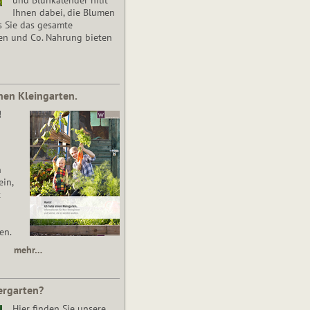
Ihnen dabei, die Blumen
s Sie das gesamte
en und Co. Nahrung bieten
nen Kleingarten.
!
n
in,
t
en.
mehr…
ergarten?
Hier finden Sie unsere