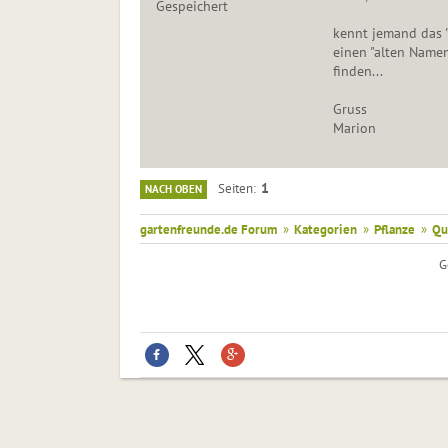
Gespeichert
kennt jemand das 
einen "alten Namen
finden...
Gruss
Marion
1
Seiten
NACH OBEN
gartenfreunde.de Forum
»
Kategorien
»
Pflanze
»
Qu
G