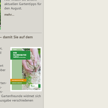
aktuellen Gartentipps für
den August.
mehr…
 – damit Sie auf dem
r,
d
ert
über
­ten­
s­
es­
r Gartenfreunde widmet sich
Ausgabe verschiedenen
.